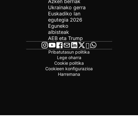
Azken berriak
Ukrainako gerra
Euskadiko lan
egutegia 2026
Eguneko
albisteak
AEB eta Trump
Pribatutasun politika
Lege oharra
Cookie politika
Cookieen konfigurazioa
Harremana