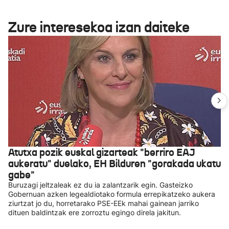
Zure interesekoa izan daiteke
Atutxa pozik euskal gizarteak "berriro EAJ
aukeratu" duelako, EH Bilduren "gorakada ukatu
gabe"
Buruzagi jeltzaleak ez du ia zalantzarik egin. Gasteizko
Gobernuan azken legealdiotako formula errepikatzeko aukera
ziurtzat jo du, horretarako PSE-EEk mahai gainean jarriko
dituen baldintzak ere zorroztu egingo direla jakitun.