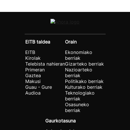
EITB taldea
Orain
EITB
Ekonomiako
Kirolak
berriak
Telebista nahieran
Gizarteko berriak
Primeran
Nazioarteko
Gaztea
berriak
Makusi
Politikako berriak
Guau - Gure
Kulturako berriak
Audioa
Teknologiako
berriak
Osasuneko
berriak
Gaurkotasuna