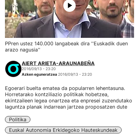
PPren ustez 140.000 langabeak dira ''Euskadik duen
arazo nagusia''
AIERT ARIETA-ARAUNABEÑA
2016/09/13 - 23:20
Azken eguneratzea
2016/09/13 - 23:20
Egoerari buelta ematea da popularren lehentasuna.
Horretarako kontziliazio politikak hobetzea,
ekintzaileen legea onartzea eta enpresei zuzendutako
laguntza planak indarrean jartzea proposatzen dute
Politika
Euskal Autonomia Erkidegoko Hauteskundeak