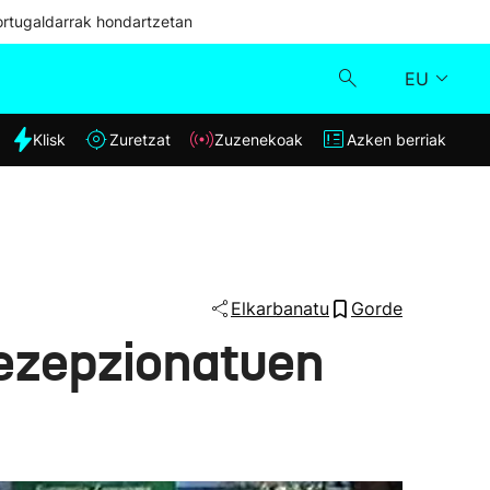
ortugaldarrak hondartzetan
EU
dia
Klisk
Zuretzat
Zuzenekoak
Azken berriak
Klisk
Zuzenekoak
Zuretzat
Elkarbanatu
Gorde
dezepzionatuen
Azken berriak