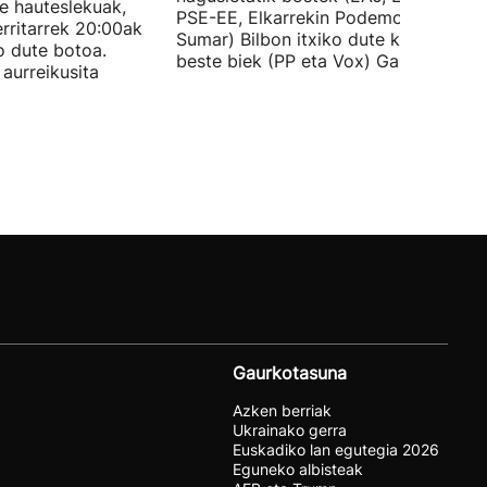
te hauteslekuak,
PSE-EE, Elkarrekin Podemos eta
rritarrek 20:00ak
Sumar) Bilbon itxiko dute kanpaina, e
o dute botoa.
beste biek (PP eta Vox) Gasteizen.
aurreikusita
Gaurkotasuna
Azken berriak
Ukrainako gerra
Euskadiko lan egutegia 2026
Eguneko albisteak