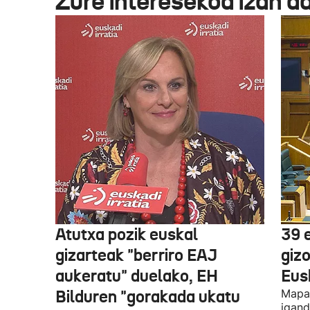
Zure interesekoa izan d
Atutxa pozik euskal
39 
gizarteak "berriro EAJ
giz
aukeratu" duelako, EH
Eus
Bilduren "gorakada ukatu
Mapa 
igand