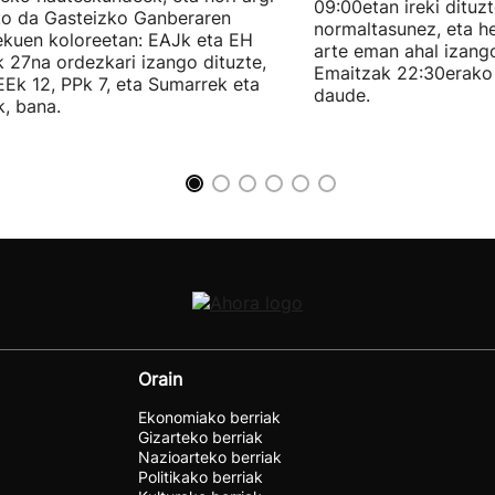
09:00etan ireki dituz
ko da Gasteizko Ganberaren
normaltasunez, eta he
ekuen koloreetan: EAJk eta EH
arte eman ahal izang
k 27na ordezkari izango dituzte,
Emaitzak 22:30erako 
Ek 12, PPk 7, eta Sumarrek eta
daude.
, bana.
Orain
Ekonomiako berriak
Gizarteko berriak
Nazioarteko berriak
Politikako berriak