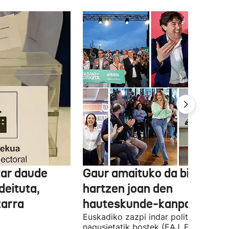
tar daude
Gaur amaituko da bizitasu
deituta,
hartzen joan den
zarra
hauteskunde-kanpaina
Euskadiko zazpi indar politiko
nagusietatik bostek (EAJ, EH Bildu,