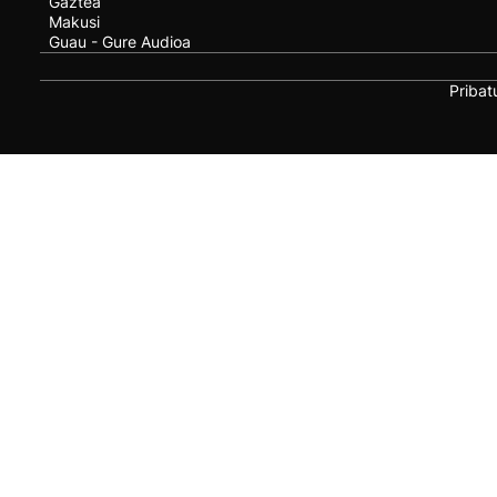
Gaztea
Makusi
Guau - Gure Audioa
Pribat