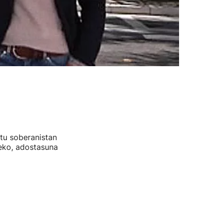
tu soberanistan
teko, adostasuna