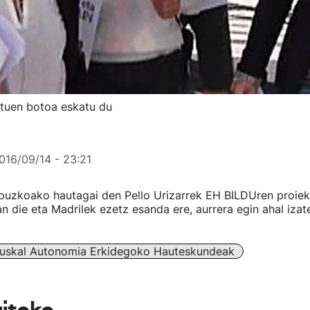
atuen botoa eskatu du
016/09/14 - 23:21
uzkoako hautagai den Pello Urizarrek EH BILDUren proiek
an die eta Madrilek ezetz esanda ere, aurrera egin ahal iza
uskal Autonomia Erkidegoko Hauteskundeak