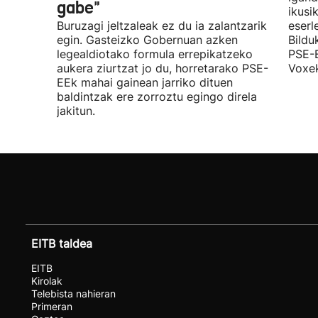
gabe"
ikusi
Buruzagi jeltzaleak ez du ia zalantzarik
eserl
egin. Gasteizko Gobernuan azken
Bildu
legealdiotako formula errepikatzeko
PSE-E
aukera ziurtzat jo du, horretarako PSE-
Voxek
EEk mahai gainean jarriko dituen
baldintzak ere zorroztu egingo direla
jakitun.
EITB taldea
EITB
Kirolak
Telebista nahieran
Primeran