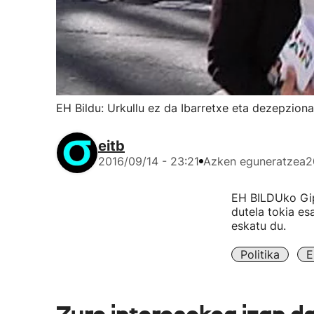
EH Bildu: Urkullu ez da Ibarretxe eta dezepzion
eitb
2016/09/14 - 23:21
Azken eguneratzea
2
EH BILDUko Gip
dutela tokia es
eskatu du.
Politika
E