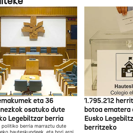
aiteke
emakumek eta 36
1.795.212 herri
onezkok osatuko dute
botoa ematera 
ko Legebiltzar berria
Eusko Legebilt
politiko berria marraztu dute
berritzeko
eko hauteskundeek, eta hori argi