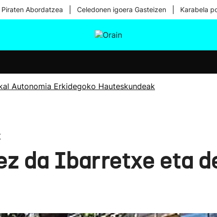
|
|
 Piraten Abordatzea
Celedonen igoera Gasteizen
Karabela p
tura
Ikusmiran
Egural
Osasuna
Teknologia
kal Autonomia Erkidegoko Hauteskundeak
K
 ez da Ibarretxe eta 