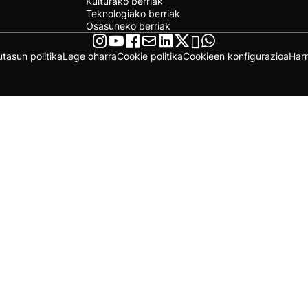
Kulturako berriak
Teknologiako berriak
Osasuneko berriak
utasun politika
Lege oharra
Cookie politika
Cookieen konfigurazioa
Har