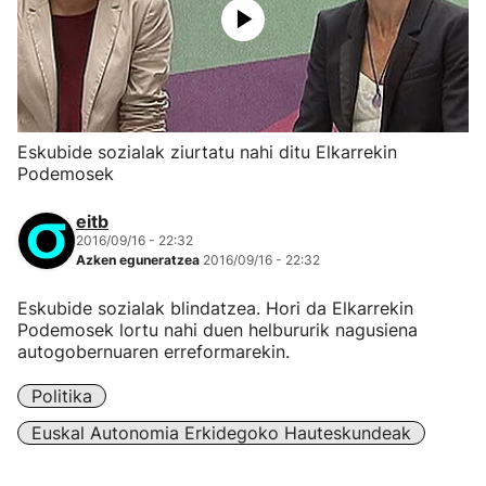
Eskubide sozialak ziurtatu nahi ditu Elkarrekin
Podemosek
eitb
2016/09/16 - 22:32
Azken eguneratzea
2016/09/16 - 22:32
Eskubide sozialak blindatzea. Hori da Elkarrekin
Podemosek lortu nahi duen helbururik nagusiena
autogobernuaren erreformarekin.
Politika
Euskal Autonomia Erkidegoko Hauteskundeak