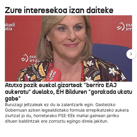
Zure interesekoa izan daiteke
Atutxa pozik euskal gizarteak "berriro EAJ
aukeratu" duelako, EH Bilduren "gorakada ukatu
gabe"
Buruzagi jeltzaleak ez du ia zalantzarik egin. Gasteizko
Gobernuan azken legealdiotako formula errepikatzeko aukera
ziurtzat jo du, horretarako PSE-EEk mahai gainean jarriko
dituen baldintzak ere zorroztu egingo direla jakitun.