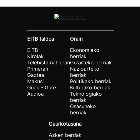
EITB taldea
Orain
EITB
Ekonomiako
Kirolak
berriak
Telebista nahieran
Gizarteko berriak
Primeran
Nazioarteko
Gaztea
berriak
Makusi
Politikako berriak
Guau - Gure
Kulturako berriak
Audioa
Teknologiako
berriak
Osasuneko
berriak
Gaurkotasuna
Azken berriak