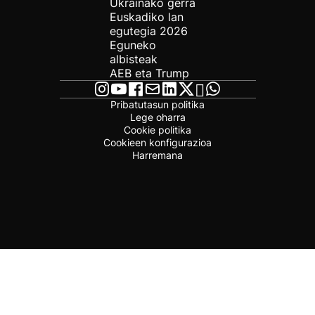
Ukrainako gerra
Euskadiko lan
egutegia 2026
Eguneko
albisteak
AEB eta Trump
Pribatutasun politika
Lege oharra
Cookie politika
Cookieen konfigurazioa
Harremana