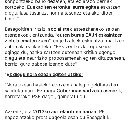
konpontzeko balio dezaten, eta ez arazo berriak
sortzeko.
Euskadiren erronkei aurre egitea
eskatzen
diogu, lasaitasunez, normaltasunez eta akordioen
bidez".
Basagoitiren iritziz,
sozialistek
asteazkeneko saioan
esandakoak entzunda,
"euren burua EAJri eskaintzen
zietela ematen zuen
", ea jeltzaleek eskaintza onartzen
zuten ala ez ikusteko. "PPk zentzuzko oposizioa
egingo du, hanka sartzen dutenean kritika egongo
diegu eta neurrizko proposamenak egiten dituztenean,
berriz, gure babesa izango dute".
"E
z diegu nora ezean egiten utziko"
"Nora ezean hasteko edozein ahalegin geldiarazten
saiatuko gara.
Ez dugu Gobernuan sartzeko asmorik
,
horretarako PSE dago", gaineratu du.
Azkenik, eta
2013ko aurrekontuen harian
, PP
negoziatzeko prest dagoela esan du Basagoitik.