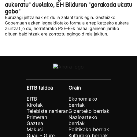
aukeratu" duelako, EH Bilduren "gorakada ukatu
gabe"
Buruzagi jeltzaleak ez du ia zalantzarik egin. Gasteizko
Gobernuan azken legealdiotako formula errepikatzeko aukera
ziurtzat jo du, horretarako PSE-EEk mahai gainean jarriko
dituen baldintzak ere zorroztu egingo direla jakitun.
EITB taldea
Orain
EITB
Ekonomiako
Kirolak
berriak
Telebista nahieran
Gizarteko berriak
Primeran
Nazioarteko
Gaztea
berriak
Makusi
Politikako berriak
Guau - Gure
Kulturako berriak