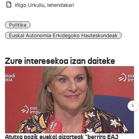
Iñigo Urkullu, lehendakari
Politika
Euskal Autonomia Erkidegoko Hauteskundeak
Zure interesekoa izan daiteke
Atutxa pozik euskal gizarteak "berriro EAJ