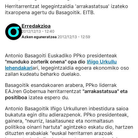
Herritarrentzat legegintzaldia 'arrakastatsua' izateko
itxaropena agertu du Basagoitik. EITB.
Erredakzioa
2012/12/13 - 12:40
Azken eguneratzea
2012/12/13 - 12:59
Antonio Basagoiti Euskadiko PPko presidenteak
"munduko zorterik onena" opa dio
Iñigo Urkullu
lehendakari
ari, legegintzaldia egoera ekonomiko oso
zailan kudeatu beharko duelako.
Basagoitik esandakoaren arabera, PPko liderrak
EAJren Gobernua herritarrentzat
"arrakastatsua" eta
positiboa
izatea espero du.
Antonio Basagoitik Iñigo Urkulluren inbestidura saioa
bukatuta egin ditu adierazpenok. PPko presidenteak,
gainera, "neurriz, lasaitasunez eta normaltasun
politikoa oinarri hartuta" agintzeko eskatu dio, hartzen
dituzten erabakiak "euskal herritarren arazoak