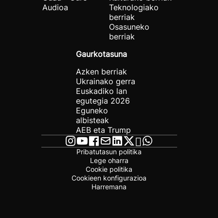
Audioa
Teknologiako
berriak
Osasuneko
berriak
Gaurkotasuna
Azken berriak
Ukrainako gerra
Euskadiko lan
egutegia 2026
Eguneko
albisteak
AEB eta Trump
Pribatutasun politika
Lege oharra
Cookie politika
Cookieen konfigurazioa
Harremana