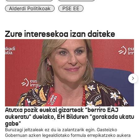
Alderdi Politikoak
PSE EE
Zure interesekoa izan daiteke
Atutxa pozik euskal gizarteak "berriro EAJ
aukeratu" duelako, EH Bilduren "gorakada ukatu
gabe"
Buruzagi jeltzaleak ez du ia zalantzarik egin. Gasteizko
Gobernuan azken legealdiotako formula errepikatzeko aukera