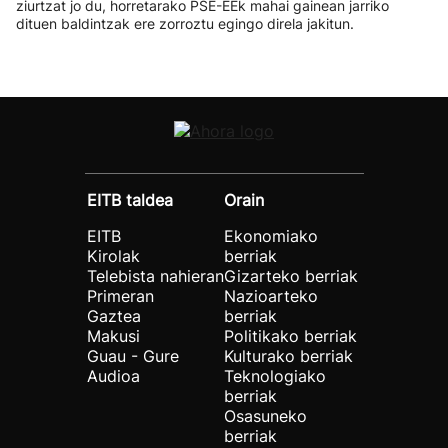
ziurtzat jo du, horretarako PSE-EEk mahai gainean jarriko
dituen baldintzak ere zorroztu egingo direla jakitun.
EITB taldea
Orain
EITB
Ekonomiako
Kirolak
berriak
Telebista nahieran
Gizarteko berriak
Primeran
Nazioarteko
Gaztea
berriak
Makusi
Politikako berriak
Guau - Gure
Kulturako berriak
Audioa
Teknologiako
berriak
Osasuneko
berriak