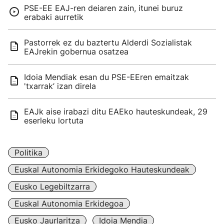
PSE-EE EAJ-ren deiaren zain, itunei buruz
erabaki aurretik
Pastorrek ez du baztertu Alderdi Sozialistak
EAJrekin gobernua osatzea
Idoia Mendiak esan du PSE-EEren emaitzak
'txarrak’ izan direla
EAJk aise irabazi ditu EAEko hauteskundeak, 29
eserleku lortuta
Politika
Euskal Autonomia Erkidegoko Hauteskundeak
Eusko Legebiltzarra
Euskal Autonomia Erkidegoa
Eusko Jaurlaritza
Idoia Mendia