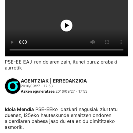
PSE-EE EAJ-ren deiaren zain, itunei buruz erabaki
aurretik
AGENTZIAK | ERREDAKZIOA
2016/09/27 - 17:53
Azken eguneratzea
2016/09/27 - 17:53
Idoia Mendia
PSE-EEko idazkari nagusiak ziurtatu
duenez, I25eko hauteskunde emaitzen ondoren
alderdiaren babesa jaso du eta ez du dimititzeko
asmorik.