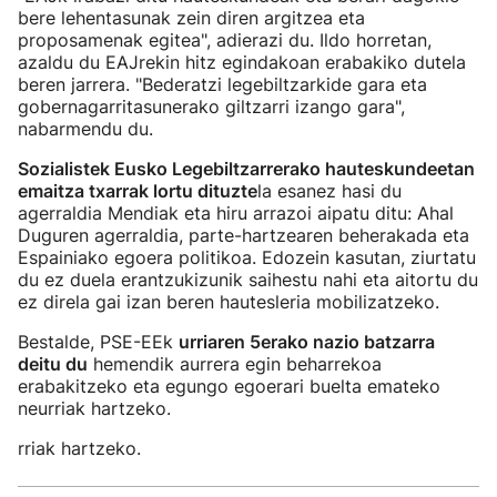
bere lehentasunak zein diren argitzea eta
proposamenak egitea", adierazi du. Ildo horretan,
azaldu du EAJrekin hitz egindakoan erabakiko dutela
beren jarrera. "Bederatzi legebiltzarkide gara eta
gobernagarritasunerako giltzarri izango gara",
nabarmendu du.
Sozialistek Eusko Legebiltzarrerako hauteskundeetan
emaitza txarrak lortu dituzte
la esanez hasi du
agerraldia Mendiak eta hiru arrazoi aipatu ditu: Ahal
Duguren agerraldia, parte-hartzearen beherakada eta
Espainiako egoera politikoa. Edozein kasutan, ziurtatu
du ez duela erantzukizunik saihestu nahi eta aitortu du
ez direla gai izan beren hautesleria mobilizatzeko.
Bestalde, PSE-EEk
urriaren 5erako nazio batzarra
deitu du
hemendik aurrera egin beharrekoa
erabakitzeko eta egungo egoerari buelta emateko
neurriak hartzeko.
rriak hartzeko.