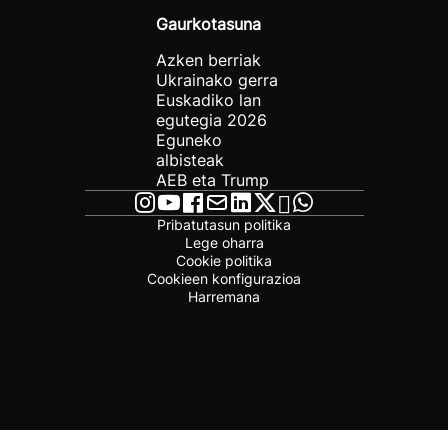
Gaurkotasuna
Azken berriak
Ukrainako gerra
Euskadiko lan
egutegia 2026
Eguneko
albisteak
AEB eta Trump
Pribatutasun politika
Lege oharra
Cookie politika
Cookieen konfigurazioa
Harremana