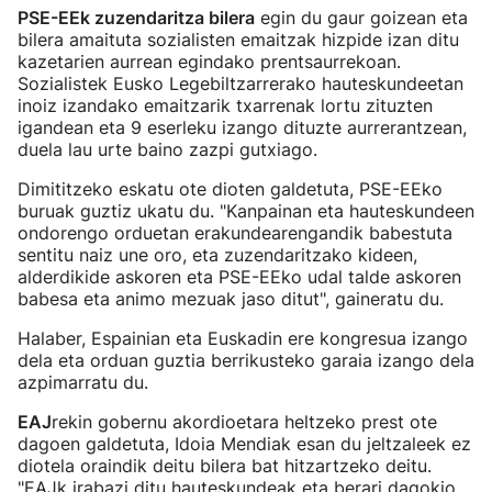
PSE-EEk zuzendaritza bilera
egin du gaur goizean eta
bilera amaituta sozialisten emaitzak hizpide izan ditu
kazetarien aurrean egindako prentsaurrekoan.
Sozialistek Eusko Legebiltzarrerako hauteskundeetan
inoiz izandako emaitzarik txarrenak lortu zituzten
igandean eta 9 eserleku izango dituzte aurrerantzean,
duela lau urte baino zazpi gutxiago.
Dimititzeko eskatu ote dioten galdetuta, PSE-EEko
buruak guztiz ukatu du. "Kanpainan eta hauteskundeen
ondorengo orduetan erakundearengandik babestuta
sentitu naiz une oro, eta zuzendaritzako kideen,
alderdikide askoren eta PSE-EEko udal talde askoren
babesa eta animo mezuak jaso ditut", gaineratu du.
Halaber, Espainian eta Euskadin ere kongresua izango
dela eta orduan guztia berrikusteko garaia izango dela
azpimarratu du.
EAJ
rekin gobernu akordioetara heltzeko prest ote
dagoen galdetuta, Idoia Mendiak esan du jeltzaleek ez
diotela oraindik deitu bilera bat hitzartzeko deitu.
"EAJk irabazi ditu hauteskundeak eta berari dagokio