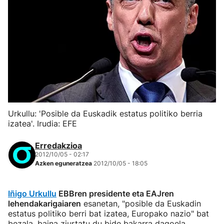
Urkullu: 'Posible da Euskadik estatus politiko berria
izatea'. Irudia: EFE
Erredakzioa
2012/10/05 - 02:17
Azken eguneratzea
2012/10/05 - 18:05
Iñigo Urkullu
EBBren presidente eta EAJren
lehendakarigaiaren
esanetan, "posible da Euskadin
estatus politiko berri bat izatea, Europako nazio" bat
bezala, baina ziurtatu du bide bakarra dagoela