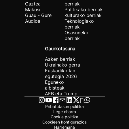
Gaztea
berriak
Makusi
Politikako berriak
Guau - Gure
Kulturako berriak
Audioa
Teknologiako
berriak
Osasuneko
berriak
Gaurkotasuna
Azken berriak
Ukrainako gerra
Euskadiko lan
egutegia 2026
Eguneko
albisteak
AEB eta Trump
Pribatutasun politika
Lege oharra
Cookie politika
Cookieen konfigurazioa
Harremana