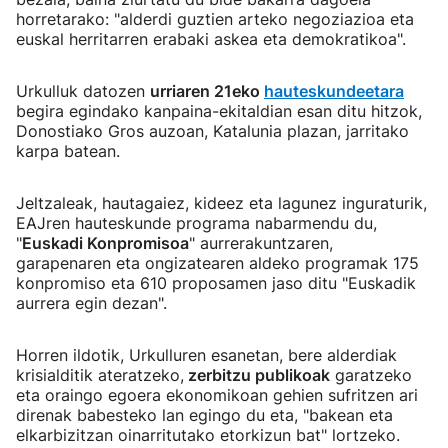
horretarako: "alderdi guztien arteko negoziazioa eta
euskal herritarren erabaki askea eta demokratikoa".
Urkulluk datozen
urriaren 21eko
hauteskundeetara
begira egindako kanpaina-ekitaldian esan ditu hitzok,
Donostiako Gros auzoan, Katalunia plazan, jarritako
karpa batean.
Jeltzaleak, hautagaiez, kideez eta lagunez inguraturik,
EAJren hauteskunde programa nabarmendu du,
"
Euskadi Konpromisoa
" aurrerakuntzaren,
garapenaren eta ongizatearen aldeko programak 175
konpromiso eta 610 proposamen jaso ditu "Euskadik
aurrera egin dezan".
Horren ildotik, Urkulluren esanetan, bere alderdiak
krisialditik ateratzeko,
zerbitzu publikoak
garatzeko
eta oraingo egoera ekonomikoan gehien sufritzen ari
direnak babesteko lan egingo du eta, "bakean eta
elkarbizitzan oinarritutako etorkizun bat" lortzeko.