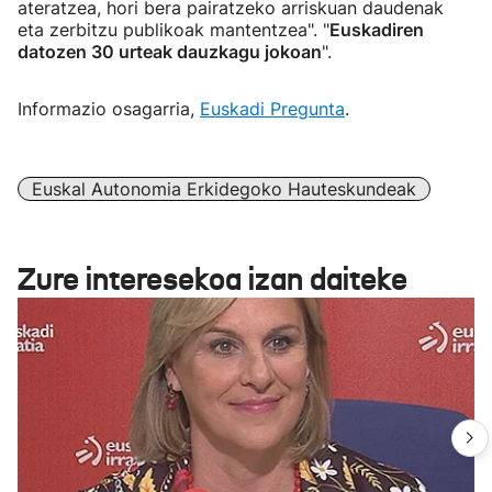
ateratzea, hori bera pairatzeko arriskuan daudenak
eta zerbitzu publikoak mantentzea". "
Euskadiren
datozen 30 urteak dauzkagu jokoan
".
Informazio osagarria,
Euskadi Pregunta
.
Euskal Autonomia Erkidegoko Hauteskundeak
Zure interesekoa izan daiteke