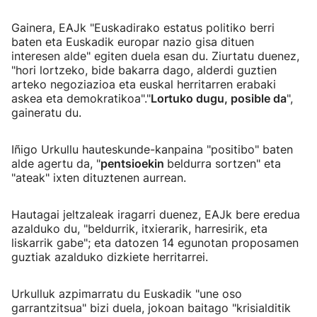
Gainera, EAJk "Euskadirako estatus politiko berri
baten eta Euskadik europar nazio gisa dituen
interesen alde" egiten duela esan du. Ziurtatu duenez,
"hori lortzeko, bide bakarra dago, alderdi guztien
arteko negoziazioa eta euskal herritarren erabaki
askea eta demokratikoa"."
Lortuko dugu, posible da
",
gaineratu du.
Iñigo Urkullu hauteskunde-kanpaina "positibo" baten
alde agertu da, "
pentsioekin
beldurra sortzen" eta
"ateak" ixten dituztenen aurrean.
Hautagai jeltzaleak iragarri duenez, EAJk bere eredua
azalduko du, "beldurrik, itxierarik, harresirik, eta
liskarrik gabe"; eta datozen 14 egunotan proposamen
guztiak azalduko dizkiete herritarrei.
Urkulluk azpimarratu du Euskadik "une oso
garrantzitsua" bizi duela, jokoan baitago "krisialditik