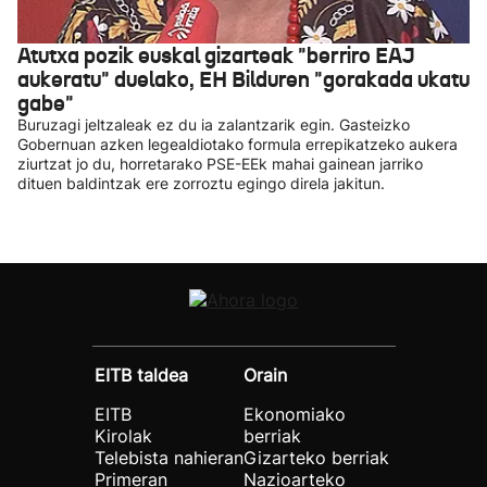
Atutxa pozik euskal gizarteak "berriro EAJ
aukeratu" duelako, EH Bilduren "gorakada ukatu
gabe"
Buruzagi jeltzaleak ez du ia zalantzarik egin. Gasteizko
Gobernuan azken legealdiotako formula errepikatzeko aukera
ziurtzat jo du, horretarako PSE-EEk mahai gainean jarriko
dituen baldintzak ere zorroztu egingo direla jakitun.
EITB taldea
Orain
EITB
Ekonomiako
Kirolak
berriak
Telebista nahieran
Gizarteko berriak
Primeran
Nazioarteko