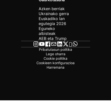
Azken berriak
Ukrainako gerra
Euskadiko lan
egutegia 2026
Eguneko
albisteak
AEB eta Trump
Pribatutasun politika
Lege oharra
Cookie politika
Cookieen konfigurazioa
Harremana