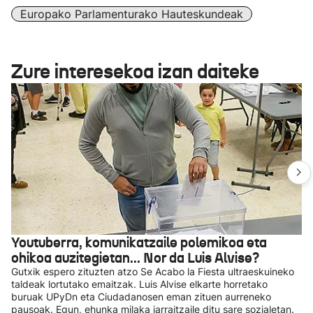
Europako Parlamenturako Hauteskundeak
Zure interesekoa izan daiteke
Youtuberra, komunikatzaile polemikoa eta
ohikoa auzitegietan... Nor da Luis Alvise?
Gutxik espero zituzten atzo Se Acabo la Fiesta ultraeskuineko
taldeak lortutako emaitzak. Luis Alvise elkarte horretako
buruak UPyDn eta Ciudadanosen eman zituen aurreneko
pausoak. Egun, ehunka milaka jarraitzaile ditu sare sozialetan.