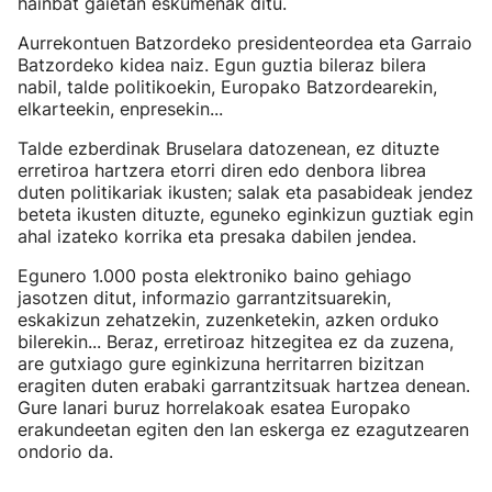
hainbat gaietan eskumenak ditu.
Aurrekontuen Batzordeko presidenteordea eta Garraio
Batzordeko kidea naiz. Egun guztia bileraz bilera
nabil, talde politikoekin, Europako Batzordearekin,
elkarteekin, enpresekin...
Talde ezberdinak Bruselara datozenean, ez dituzte
erretiroa hartzera etorri diren edo denbora librea
duten politikariak ikusten; salak eta pasabideak jendez
beteta ikusten dituzte, eguneko eginkizun guztiak egin
ahal izateko korrika eta presaka dabilen jendea.
Egunero 1.000 posta elektroniko baino gehiago
jasotzen ditut, informazio garrantzitsuarekin,
eskakizun zehatzekin, zuzenketekin, azken orduko
bilerekin... Beraz, erretiroaz hitzegitea ez da zuzena,
are gutxiago gure eginkizuna herritarren bizitzan
eragiten duten erabaki garrantzitsuak hartzea denean.
Gure lanari buruz horrelakoak esatea Europako
erakundeetan egiten den lan eskerga ez ezagutzearen
ondorio da.