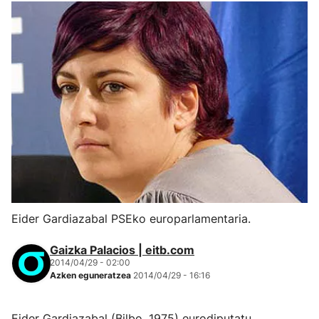
Eider Gardiazabal PSEko europarlamentaria.
Gaizka Palacios | eitb.com
2014/04/29 - 02:00
Azken eguneratzea
2014/04/29 - 16:16
Eider Gardiazabal (Bilbo, 1975) eurodiputatu