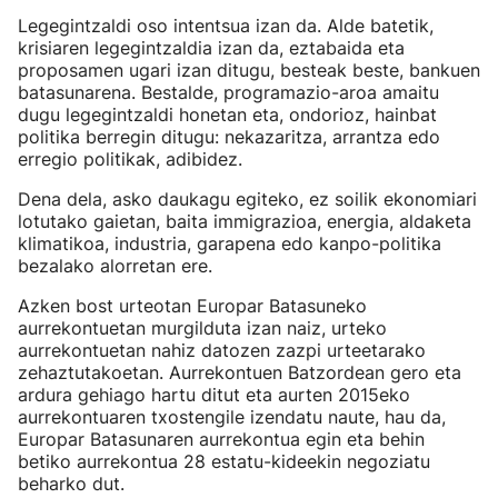
Legegintzaldi oso intentsua izan da. Alde batetik,
krisiaren legegintzaldia izan da, eztabaida eta
proposamen ugari izan ditugu, besteak beste, bankuen
batasunarena. Bestalde, programazio-aroa amaitu
dugu legegintzaldi honetan eta, ondorioz, hainbat
politika berregin ditugu: nekazaritza, arrantza edo
erregio politikak, adibidez.
Dena dela, asko daukagu egiteko, ez soilik ekonomiari
lotutako gaietan, baita immigrazioa, energia, aldaketa
klimatikoa, industria, garapena edo kanpo-politika
bezalako alorretan ere.
Azken bost urteotan Europar Batasuneko
aurrekontuetan murgilduta izan naiz, urteko
aurrekontuetan nahiz datozen zazpi urteetarako
zehaztutakoetan. Aurrekontuen Batzordean gero eta
ardura gehiago hartu ditut eta aurten 2015eko
aurrekontuaren txostengile izendatu naute, hau da,
Europar Batasunaren aurrekontua egin eta behin
betiko aurrekontua 28 estatu-kideekin negoziatu
beharko dut.