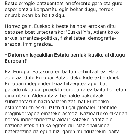
Beste erregio batzuentzat erreferente gara eta gure
esperientzia konpartitu egin behar dugu, horrek
onurak ekarriko baitizkigu.
Horrez gain, Euskadik beste hainbat errokan ditu
datozen bost urteotarako: 'Euskal Y'a, Atlantikoko
arkua, arrantza-politika, fiskalitatea, demografia-
arazoa, immigrazioa...
- Datorren legealdian Estatu berriak ikusiko al ditugu
Europan?
Ez. Europar Batasunaren baitan behintzat ez. Hala
adierazi dute Europar Batzordeko kide ezberdinek.
Europan independentziaz hitzegitea apur bat
paradoxikoa da, proiektu europarra ez baita horretan
oinarritzen. Alderantziz, herrialde bakoitzak
subiranotasun nazionalaren zati bat Europako
estamentuen esku uzten du gai globalei irtenbide
eraginkorragoa emateko asmoz. Nazioarteko elkarlan
horrek independentzia aldarrikatzeko printzipio
nazionalistekin talka egiten du. Nazionalismoa
bateraezina da egun bizi garen munduarekin, baita