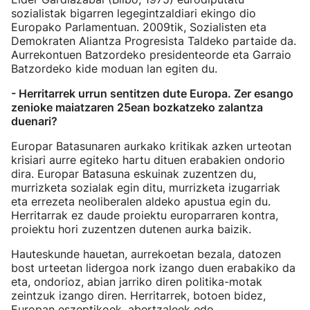
sozialistak bigarren legegintzaldiari ekingo dio
Europako Parlamentuan. 2009tik, Sozialisten eta
Demokraten Aliantza Progresista Taldeko partaide da.
Aurrekontuen Batzordeko presidenteorde eta Garraio
Batzordeko kide moduan lan egiten du.
- Herritarrek urrun sentitzen dute Europa. Zer esango
zenioke maiatzaren 25ean bozkatzeko zalantza
duenari?
Europar Batasunaren aurkako kritikak azken urteotan
krisiari aurre egiteko hartu dituen erabakien ondorio
dira. Europar Batasuna eskuinak zuzentzen du,
murrizketa sozialak egin ditu, murrizketa izugarriak
eta errezeta neoliberalen aldeko apustua egin du.
Herritarrak ez daude proiektu europarraren kontra,
proiektu hori zuzentzen dutenen aurka baizik.
Hauteskunde hauetan, aurrekoetan bezala, datozen
bost urteetan lidergoa nork izango duen erabakiko da
eta, ondorioz, abian jarriko diren politika-motak
zeintzuk izango diren. Herritarrek, botoen bidez,
Europan eszeptikoek, abertzaleek edo