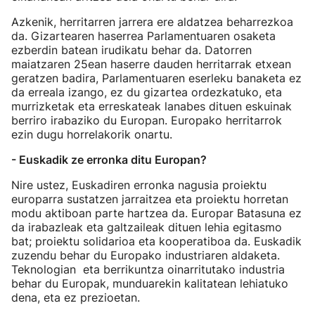
Azkenik, herritarren jarrera ere aldatzea beharrezkoa
da. Gizartearen haserrea Parlamentuaren osaketa
ezberdin batean irudikatu behar da. Datorren
maiatzaren 25ean haserre dauden herritarrak etxean
geratzen badira, Parlamentuaren eserleku banaketa ez
da erreala izango, ez du gizartea ordezkatuko, eta
murrizketak eta erreskateak lanabes dituen eskuinak
berriro irabaziko du Europan. Europako herritarrok
ezin dugu horrelakorik onartu.
- Euskadik ze erronka ditu Europan?
Nire ustez, Euskadiren erronka nagusia proiektu
europarra sustatzen jarraitzea eta proiektu horretan
modu aktiboan parte hartzea da. Europar Batasuna ez
da irabazleak eta galtzaileak dituen lehia egitasmo
bat; proiektu solidarioa eta kooperatiboa da. Euskadik
zuzendu behar du Europako industriaren aldaketa.
Teknologian eta berrikuntza oinarritutako industria
behar du Europak, munduarekin kalitatean lehiatuko
dena, eta ez prezioetan.