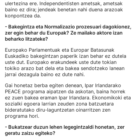
ulertezina ere. Independentisten ametsak, ametsak
baino ez dira; jendeak benetan nahi duena arazoak
konpontzea da.
- Bakegintza eta Normalizazio prozesuari dagokionez,
zer egin behar du Europak? Ze mailako aktore izan
beharko litzateke?
Europako Parlamentuak eta Europar Batasunak
Euskadiko bakegintzan paperik izan behar ez dutela
uste dut. Europako erakundeek uste dute tokian
tokiko arazo bat dela eta bakea sendotzeko lanean
jarrai dezagula baino ez dute nahi.
Gai honetaz berba egiten denean, Ipar Irlandarako
PEACE programa aipatzen da askotan, baina horrek
ez zuen bakea eraman Ipar Irlandara. Ekonomikoki eta
sozialki egoera larrian zeuden zona batzuetara
bideratutako diru-laguntzetan oinarritzen zen
programa hori.
- Bukatzear duzun lehen legegintzaldi honetan, zer
geratu zaizu egiteko?