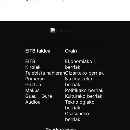
EITB taldea
Orain
EITB
Ekonomiako
Kirolak
berriak
Telebista nahieran
Gizarteko berriak
Primeran
Nazioarteko
Gaztea
berriak
Makusi
Politikako berriak
Guau - Gure
Kulturako berriak
Audioa
Teknologiako
berriak
Osasuneko
berriak
Gaurkotasuna