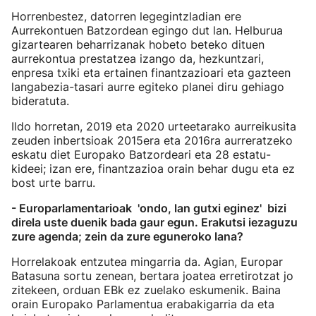
Horrenbestez, datorren legegintzladian ere
Aurrekontuen Batzordean egingo dut lan. Helburua
gizartearen beharrizanak hobeto beteko dituen
aurrekontua prestatzea izango da, hezkuntzari,
enpresa txiki eta ertainen finantzazioari eta gazteen
langabezia-tasari aurre egiteko planei diru gehiago
bideratuta.
Ildo horretan, 2019 eta 2020 urteetarako aurreikusita
zeuden inbertsioak 2015era eta 2016ra aurreratzeko
eskatu diet Europako Batzordeari eta 28 estatu-
kideei; izan ere, finantzazioa orain behar dugu eta ez
bost urte barru.
- Europarlamentarioak 'ondo, lan gutxi eginez' bizi
direla uste duenik bada gaur egun. Erakutsi iezaguzu
zure agenda; zein da zure eguneroko lana?
Horrelakoak entzutea mingarria da. Agian, Europar
Batasuna sortu zenean, bertara joatea erretirotzat jo
zitekeen, orduan EBk ez zuelako eskumenik. Baina
orain Europako Parlamentua erabakigarria da eta