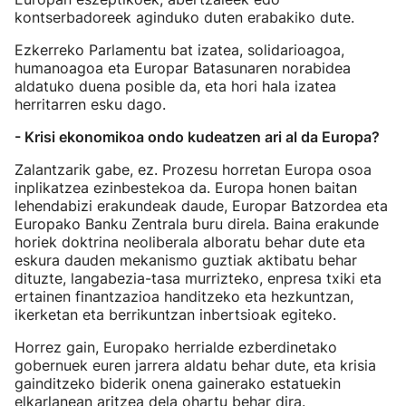
kontserbadoreek aginduko duten erabakiko dute.
Ezkerreko Parlamentu bat izatea, solidarioagoa,
humanoagoa eta Europar Batasunaren norabidea
aldatuko duena posible da, eta hori hala izatea
herritarren esku dago.
- Krisi ekonomikoa ondo kudeatzen ari al da Europa?
Zalantzarik gabe, ez. Prozesu horretan Europa osoa
inplikatzea ezinbestekoa da. Europa honen baitan
lehendabizi erakundeak daude, Europar Batzordea eta
Europako Banku Zentrala buru direla. Baina erakunde
horiek doktrina neoliberala alboratu behar dute eta
eskura dauden mekanismo guztiak aktibatu behar
dituzte, langabezia-tasa murrizteko, enpresa txiki eta
ertainen finantzazioa handitzeko eta hezkuntzan,
ikerketan eta berrikuntzan inbertsioak egiteko.
Horrez gain, Europako herrialde ezberdinetako
gobernuek euren jarrera aldatu behar dute, eta krisia
gainditzeko biderik onena gainerako estatuekin
elkarlanean aritzea dela ohartu behar dira.