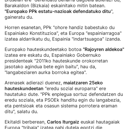
Barakaldon (Bizkaia) eskainitako mitin batean.
"Europako PPk estatu-nazioak defendatuko ditu
",
gaineratu du.
Horren esanetan, PPk "ohore handiz babestuko du
Espainiako Konstituzioa", eta Europa "espainiarragoa"
izatea aldarrikatu du, Espainia "indartsuagoa" izanda.
Europako hauteskundeetako botoa
"Rajoyren aldekoa"
izatea ere eskatu du, Espainiako Gobernuko
presidenteak "2011ko hauteskunde orokorretan
jasotako agindua bete egin baitu", hau da,
"langabeziaren aurka borroka egitea".
Arenasek adierazi duenez,
maiatzaren 25eko
hauteskundeetan
"eredu sozial europarra" ere
hautatuko dute. "PPk enplegua sortuz defendatzen du
eredu soziala, eta PSOEk handitu egin du langabezia,
eta pentsioak eta osasun sistema porrotera eraman
ditu", salatu du.
Ekitaldi berberean,
Carlos Iturgaiz
euskal hautagaiak
Europa "tribala" izatea nahi dutela egotzi die