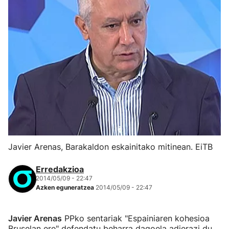
Javier Arenas, Barakaldon eskainitako mitinean. EiTB
Erredakzioa
2014/05/09 - 22:47
Azken eguneratzea
2014/05/09 - 22:47
Javier Arenas
PPko sentariak "Espainiaren kohesioa
Bruselan ere" defendatu beharra dagoela adierazi du,