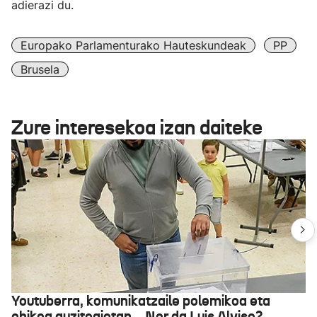
adierazi du.
Europako Parlamenturako Hauteskundeak
PP
Brusela
Zure interesekoa izan daiteke
Youtuberra, komunikatzaile polemikoa eta
ohikoa auzitegietan... Nor da Luis Alvise?