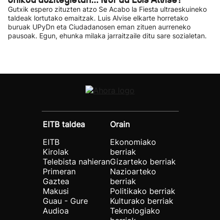
Gutxik espero zituzten atzo Se Acabo la Fiesta ultraeskuineko
taldeak lortutako emaitzak. Luis Alvise elkarte horretako
buruak UPyDn eta Ciudadanosen eman zituen aurreneko
pausoak. Egun, ehunka milaka jarraitzaile ditu sare sozialetan.
EITB taldea
Orain
EITB
Ekonomiako
Kirolak
berriak
Telebista nahieran
Gizarteko berriak
Primeran
Nazioarteko
Gaztea
berriak
Makusi
Politikako berriak
Guau - Gure
Kulturako berriak
Audioa
Teknologiako