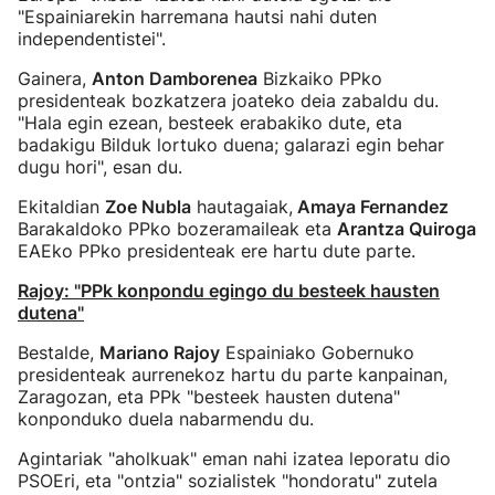
"Espainiarekin harremana hautsi nahi duten
independentistei".
Gainera,
Anton Damborenea
Bizkaiko PPko
presidenteak bozkatzera joateko deia zabaldu du.
"Hala egin ezean, besteek erabakiko dute, eta
badakigu Bilduk lortuko duena; galarazi egin behar
dugu hori", esan du.
Ekitaldian
Zoe Nubla
hautagaiak,
Amaya Fernandez
Barakaldoko PPko bozeramaileak eta
Arantza Quiroga
EAEko PPko presidenteak ere hartu dute parte.
Rajoy: "PPk konpondu egingo du besteek hausten
dutena"
Bestalde,
Mariano Rajoy
Espainiako Gobernuko
presidenteak aurrenekoz hartu du parte kanpainan,
Zaragozan, eta PPk "besteek hausten dutena"
konponduko duela nabarmendu du.
Agintariak "aholkuak" eman nahi izatea leporatu dio
PSOEri, eta "ontzia" sozialistek "hondoratu" zutela