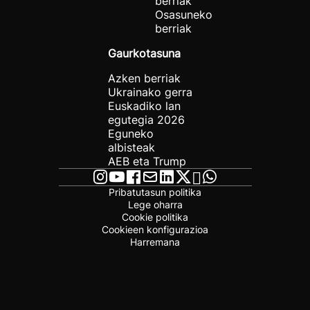
berriak
Osasuneko
berriak
Gaurkotasuna
Azken berriak
Ukrainako gerra
Euskadiko lan
egutegia 2026
Eguneko
albisteak
AEB eta Trump
Pribatutasun politika
Lege oharra
Cookie politika
Cookieen konfigurazioa
Harremana