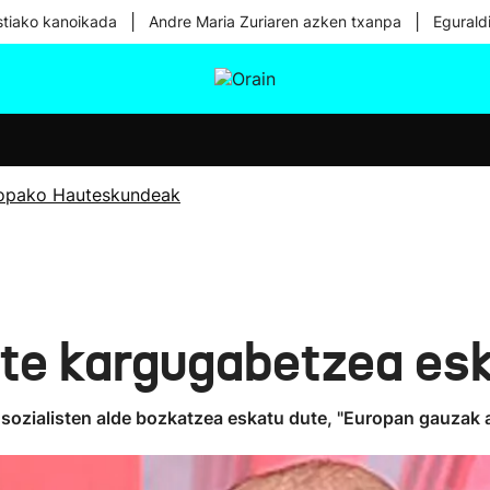
|
|
tiako kanoikada
Andre Maria Zuriaren azken txanpa
Egurald
tura
Ikusmiran
Egural
Osasuna
Teknologia
opako Hauteskundeak
e kargugabetzea eska
k sozialisten alde bozkatzea eskatu dute, "Europan gauzak 