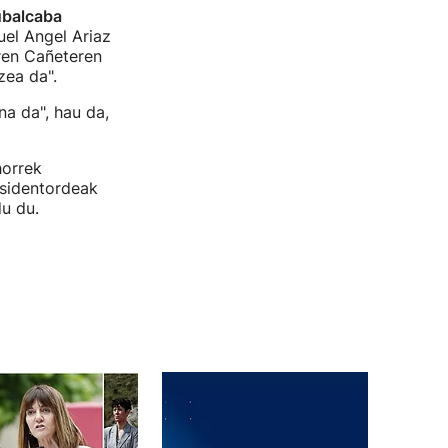
ubalcaba
el Angel Ariaz
ren Cañeteren
zea da".
a da", hau da,
horrek
esidentordeak
u du.