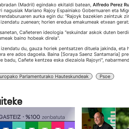
abradan (Madril) egindako ekitaldi batean,
Alfredo Perez R
i nagusiak Mariano Rajoy Espainiako Gobernuaren eta Migu
rendaburuaren aurka egin du: "Rajoyk bazekien zeintzuk zi
i izendatu zuenean; horien eredua emakumeak etxean gerat
anetan, Cañeteren ideologia "eskuindar askok duten berdin
meak baino hobeak direla".
izendatu du, gauza horiek pentsatzen dituela jakinda, eta 
era ere ados dagoela. Baina [Soraya Saenz Santamaria] pr
e badu, Cañete kentzea eska diezaiola Rajoyri", nabarmend
uropako Parlamenturako Hauteskundeak
Psoe
aiteke