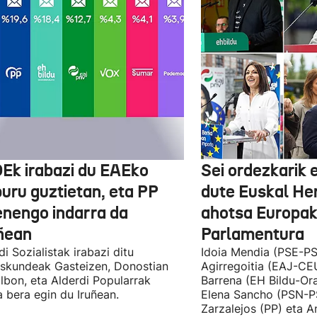
Ek irabazi du EAEko
Sei ordezkarik
buru guztietan, eta PP
dute Euskal He
enengo indarra da
ahotsa Europa
ñean
Parlamentura
di Sozialistak irabazi ditu
Idoia Mendia (PSE-PS
skundeak Gasteizen, Donostian
Agirregoitia (EAJ-CE
ilbon, eta Alderdi Popularrak
Barrena (EH Bildu-Ora
 bera egin du Iruñean.
Elena Sancho (PSN-P
Zarzalejos (PP) eta 