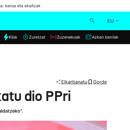
ia: beroa eta ekaitzak
EU
dia
Klisk
Zuretzat
Zuzenekoak
Azken berriak
Klisk
Zuzenekoak
Zuretzat
Elkarbanatu
Gorde
tu dio PPri
Azken berriak
aldatzeko".