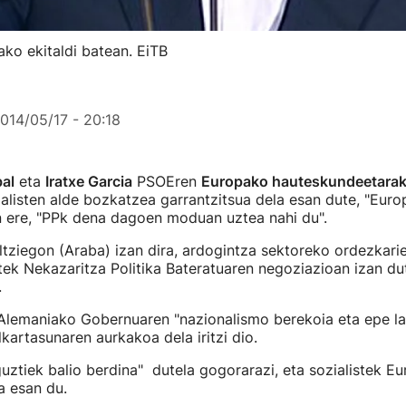
ko ekitaldi batean. EiTB
014/05/17 - 20:18
al
eta
Iratxe Garcia
PSOEren
Europako hauteskundeetara
alisten alde bozkatzea garrantzitsua dela esan dute, "Eur
n ere, "PPk dena dagoen moduan uztea nahi du".
ltziegon (Araba) izan dira, ardogintza sektoreko ordezkarie
stek Nekazaritza Politika Bateratuaren negoziazioan izan d
.
Alemaniako Gobernuaren "nazionalismo berekoia eta epe la
lkartasunaren aurkakoa dela iritzi dio.
uztiek balio berdina" dutela gogorarazi, eta sozialistek E
a esan du.