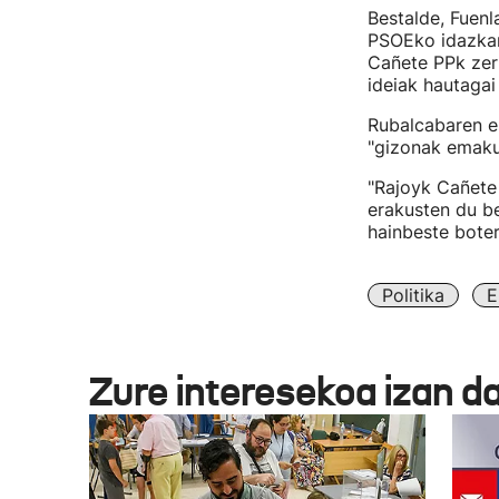
Bestalde, Fuenl
PSOEko idazkar
Cañete PPk zer
ideiak hautaga
Rubalcabaren es
"gizonak emaku
"Rajoyk Cañete 
erakusten du b
hainbeste boter
Politika
E
Zure interesekoa izan d