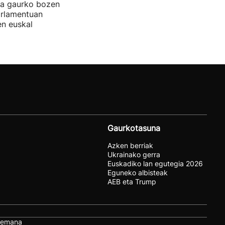
ira gaurko bozen
rlamentuan
en euskal
Gaurkotasuna
Azken berriak
Ukrainako gerra
Euskadiko lan egutegia 2026
Eguneko albisteak
AEB eta Trump
remana