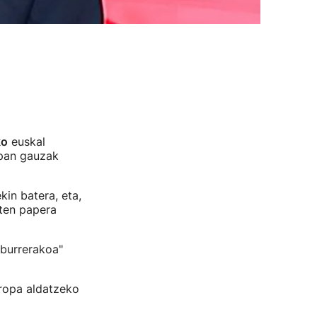
ko
euskal
opan gauzak
kin batera, eta,
uten papera
burrerakoa"
uropa aldatzeko