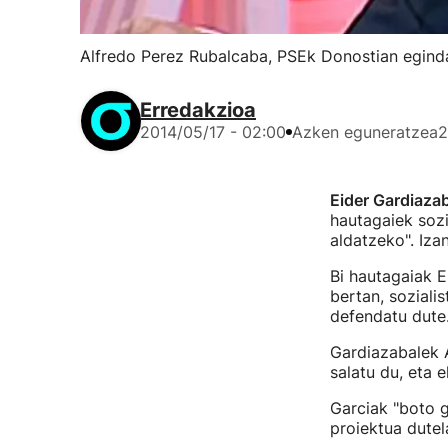
Alfredo Perez Rubalcaba, PSEk Donostian eginda
Erredakzioa
2014/05/17 - 02:00
Azken eguneratzea
2
Eider Gardiazab
hautagaiek sozi
aldatzeko". Iza
Bi hautagaiak E
bertan, soziali
defendatu dute
Gardiazabalek 
salatu du, eta e
Garciak "boto g
proiektua dutel