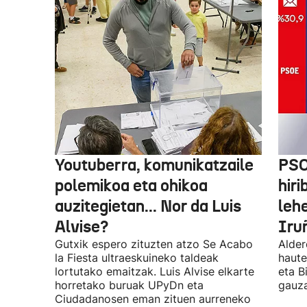
Youtuberra, komunikatzaile
PSO
polemikoa eta ohikoa
hiri
auzitegietan... Nor da Luis
leh
Alvise?
Iru
Gutxik espero zituzten atzo Se Acabo
Alder
la Fiesta ultraeskuineko taldeak
haute
lortutako emaitzak. Luis Alvise elkarte
eta B
horretako buruak UPyDn eta
gauza
Ciudadanosen eman zituen aurreneko