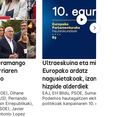
 eramango
Ultraeskuina eta migrazioa
rriaren
Europako ardatz
ko
nagusietakoak, izan dituzt
hizpide alderdiek
OE), Oihane
EAJ, EH Bildu, PSOE, Sumar, PP eta
US), Pernando
Podemos hautagaitzen ekitaldi
in Errepublikak),
politikoak kanpainaren 10. egunean.
SOE), Javier
Antonio Lopez