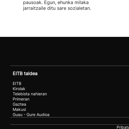
pausoak. Egun, ehunka milaka
jarraitzaile ditu sare sozialetan.
EITB taldea
EITB
Kirolak
Telebista nahieran
Primeran
Gaztea
Makusi
Guau - Gure Audioa
Pribat