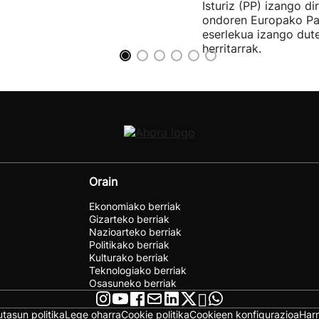
Isturiz (PP) izango d
ondoren Europako Pa
eserlekua izango dut
herritarrak.
Orain
Ekonomiako berriak
Gizarteko berriak
Nazioarteko berriak
Politikako berriak
Kulturako berriak
Teknologiako berriak
Osasuneko berriak
utasun politika
Lege oharra
Cookie politika
Cookieen konfigurazioa
Har