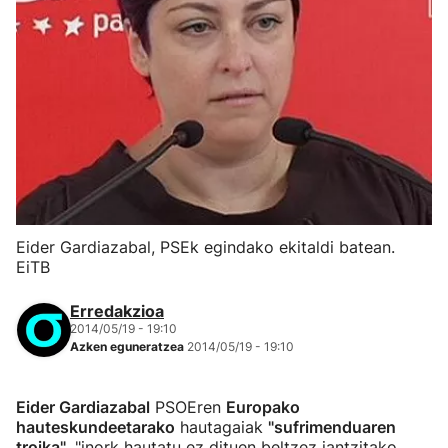
Eider Gardiazabal, PSEk egindako ekitaldi batean.
EiTB
Erredakzioa
2014/05/19 - 19:10
Azken eguneratzea
2014/05/19 - 19:10
Eider Gardiazabal
PSOEren
Europako
hauteskundeetarako
hautagaiak
"sufrimenduaren
troika"
, "inork hautatu ez dituen beltzez jantzitako