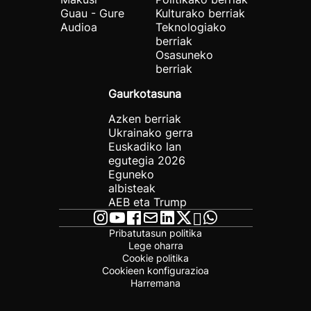
Guau - Gure
Kulturako berriak
Audioa
Teknologiako
berriak
Osasuneko
berriak
Gaurkotasuna
Azken berriak
Ukrainako gerra
Euskadiko lan
egutegia 2026
Eguneko
albisteak
AEB eta Trump
Pribatutasun politika
Lege oharra
Cookie politika
Cookieen konfigurazioa
Harremana