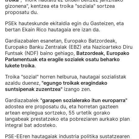
gizonena", kentzea eta troika "soziala" sortzea
proposatu du.
PSEk hauteskunde ekitaldia egin du Gasteizen, eta
bertan Ekain Rico hautagaia ere izan da.
Gardiazabalen esanetan, Europako Batzordeak,
Europako Banku Zentralak (EBZ) eta Nazioarteko Diru
Funtsak (NDF) baino gehiago,
Batzordeak, Europako
Parlamentuak eta eragile sozialek osatu beharko
lukete troika
.
Troika "sozial" horren helburua, hautagai sozialistak
azaldu duenez,
"egungo troikak eragindako
suntsipenak zuzentzea"
izango zen.
Gardiazabalek
"garapen sozialerako itun europarra"
adostea ere proposatu du, eta horretan gazteen
artean enplegua sortzeko, 55 urtetik gorako
langabeak prestatzeko eta pobreziaren aurkako plan
integral bat adosteko.
PSE-EEren hautagaiak industria politika sustatzearen