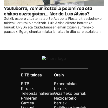
Youtuberra, komunikatzaile polemikoa eta
ohikoa auzitegietan... Nor da Luis Alvise?
Gutxik espero zituzten atzo Se Acabo la Fiesta ultraeskuineko
taldeak lortutako emaitzak. Luis Alvise elkarte horretako
buruak UPyDn eta Ciudadanosen eman zituen aurreneko
pausoak. Egun, ehunka milaka jarraitzaile ditu sare sozialetan.
EITB taldea
Orain
EITB
Ekonomiako
Kirolak
berriak
Telebista nahieran
Gizarteko berriak
Primeran
Nazioarteko
Gaztea
berriak
Makusi
Politikako berriak