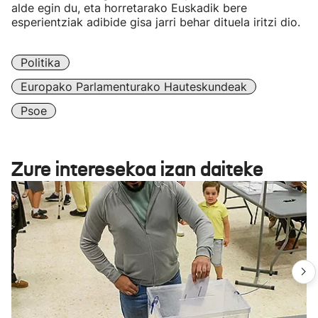
alde egin du, eta horretarako Euskadik bere
esperientziak adibide gisa jarri behar dituela iritzi dio.
Politika
Europako Parlamenturako Hauteskundeak
Psoe
Zure interesekoa izan daiteke