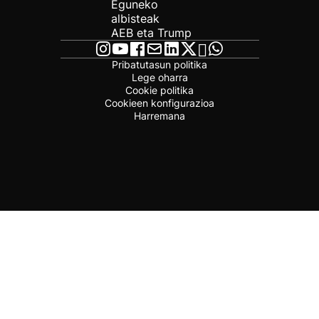
Eguneko
albisteak
AEB eta Trump
Pribatutasun politika
Lege oharra
Cookie politika
Cookieen konfigurazioa
Harremana