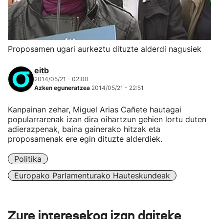
Proposamen ugari aurkeztu dituzte alderdi nagusiek
eitb
2014/05/21 - 02:00
Azken eguneratzea
2014/05/21 - 22:51
Kanpainan zehar, Miguel Arias Cañete hautagai
popularrarenak izan dira oihartzun gehien lortu duten
adierazpenak, baina gainerako hitzak eta
proposamenak ere egin dituzte alderdiek.
Politika
Europako Parlamenturako Hauteskundeak
Zure interesekoa izan daiteke