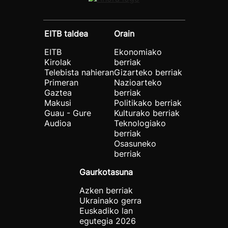
EITB taldea
Orain
EITB
Ekonomiako
Kirolak
berriak
Telebista nahieran
Gizarteko berriak
Primeran
Nazioarteko
Gaztea
berriak
Makusi
Politikako berriak
Guau - Gure
Kulturako berriak
Audioa
Teknologiako
berriak
Osasuneko
berriak
Gaurkotasuna
Azken berriak
Ukrainako gerra
Euskadiko lan
egutegia 2026