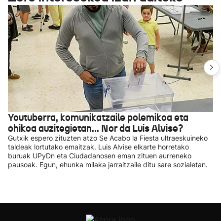
Youtuberra, komunikatzaile polemikoa eta
ohikoa auzitegietan... Nor da Luis Alvise?
Gutxik espero zituzten atzo Se Acabo la Fiesta ultraeskuineko
taldeak lortutako emaitzak. Luis Alvise elkarte horretako
buruak UPyDn eta Ciudadanosen eman zituen aurreneko
pausoak. Egun, ehunka milaka jarraitzaile ditu sare sozialetan.