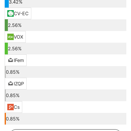
3.42%
CV-EC
2.56%
VOX
2.56%
IFem
0.85%
IZQP
0.85%
Cs
0.85%