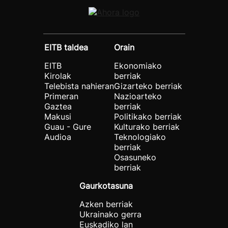
EITB taldea
Orain
EITB
Ekonomiako
Kirolak
berriak
Telebista nahieran
Gizarteko berriak
Primeran
Nazioarteko
Gaztea
berriak
Makusi
Politikako berriak
Guau - Gure
Kulturako berriak
Audioa
Teknologiako
berriak
Osasuneko
berriak
Gaurkotasuna
Azken berriak
Ukrainako gerra
Euskadiko lan