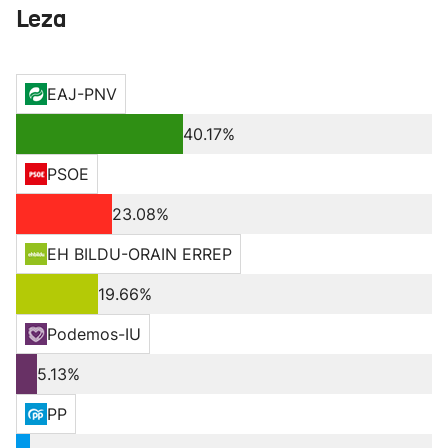
Leza
EAJ-PNV
40.17%
PSOE
23.08%
EH BILDU-ORAIN ERREP
19.66%
Podemos-IU
5.13%
PP