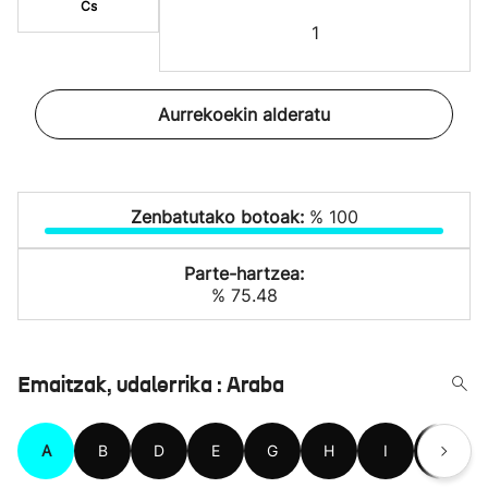
Cs
1
Aurrekoekin alderatu
Zenbatutako botoak:
% 100
Parte-hartzea:
% 75.48
Emaitzak, udalerrika : Araba
A
B
D
E
G
H
I
K