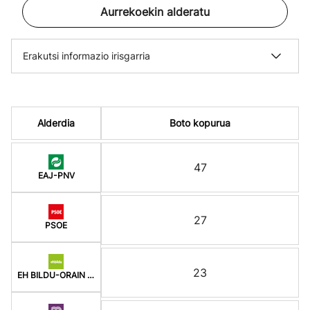
Aurrekoekin alderatu
Erakutsi informazio irisgarria
Alderdia
Boto kopurua
47
EAJ-PNV
27
PSOE
23
EH BILDU-ORAIN ERREP