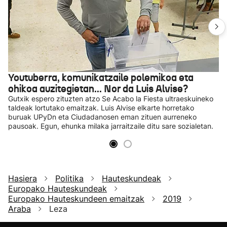
Youtuberra, komunikatzaile polemikoa eta
ohikoa auzitegietan... Nor da Luis Alvise?
Gutxik espero zituzten atzo Se Acabo la Fiesta ultraeskuineko
taldeak lortutako emaitzak. Luis Alvise elkarte horretako
buruak UPyDn eta Ciudadanosen eman zituen aurreneko
pausoak. Egun, ehunka milaka jarraitzaile ditu sare sozialetan.
Hasiera
Politika
Hauteskundeak
Europako Hauteskundeak
Europako Hauteskundeen emaitzak
2019
Araba
Leza