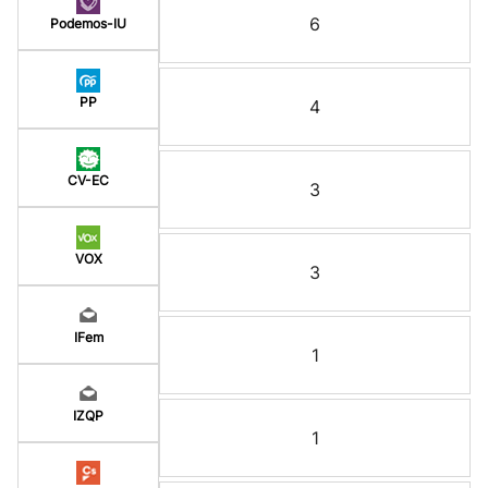
6
Podemos-IU
PP
4
CV-EC
3
VOX
3
IFem
1
IZQP
1