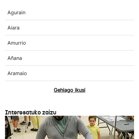
Agurain
Aiara
Amurrio
Añana
Aramaio
Gehiago ikusi
Interesatuko zaizu