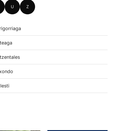
U
Z
rigorriaga
teaga
tzentales
xondo
lesti