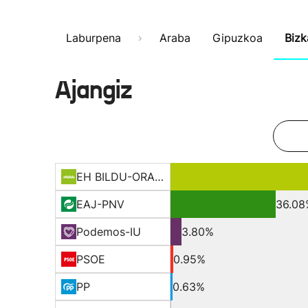
Laburpena
Araba
Gipuzkoa
Bizk
Ajangiz
EH BILDU-ORAIN ERREP
EAJ-PNV
36.08
Podemos-IU
3.80%
PSOE
0.95%
PP
0.63%