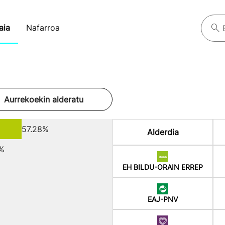
aia
Nafarroa
Aurrekoekin alderatu
57.28%
Alderdia
%
EH BILDU-ORAIN ERREP
EAJ-PNV