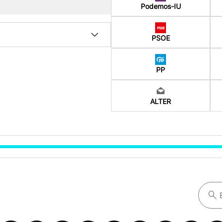
Podemos-IU
PSOE
PP
ALTER