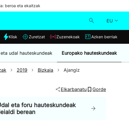
ia: beroa eta ekaitzak
EU
dia
Klisk
Zuretzat
Zuzenekoak
Azken berriak
Klisk
 eta udal hauteskundeak
Europako hauteskundeak
Zuzenekoak
zak
2019
Bizkaia
Ajangiz
Zuretzat
Elkarbanatu
Gorde
Azken berriak
dal eta foru hauteskundeak
eialdi berean