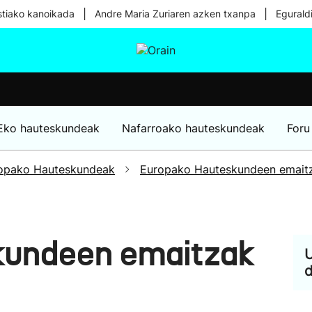
|
|
tiako kanoikada
Andre Maria Zuriaren azken txanpa
Egurald
tura
Ikusmiran
Egural
Osasuna
Teknologia
Eko hauteskundeak
Nafarroako hauteskundeak
Foru
opako Hauteskundeak
Europako Hauteskundeen emait
kundeen emaitzak
U
d