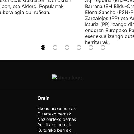
skundeak Gasteizen, Donostian
Agirregoitia (EAJ-CE
ilbon, eta Alderdi Popularrak
Barrena (EH Bildu-Ora
 bera egin du Iruñean.
Elena Sancho (PSN-P
Zarzalejos (PP) eta 
Isturiz (PP) izango d
ondoren Europako Pa
eserlekua izango dut
herritarrak.
Orain
Ekonomiako berriak
Gizarteko berriak
Nazioarteko berriak
Politikako berriak
Kulturako berriak