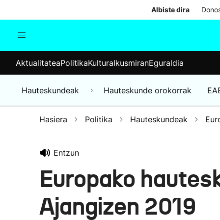
Albiste dira
Donos
Aktualitatea
Politika
Kul
Aktualitatea
Politika
Kultura
Ikusmiran
Eguraldia
Gizartea
Hauteskundeak
Ekonomia
Hauteskundeak
Hauteskunde orokorrak
EA
Munduko albisteak
Hasiera
Politika
Hauteskundeak
Eur
Entzun
Europako hautes
Ajangizen 2019