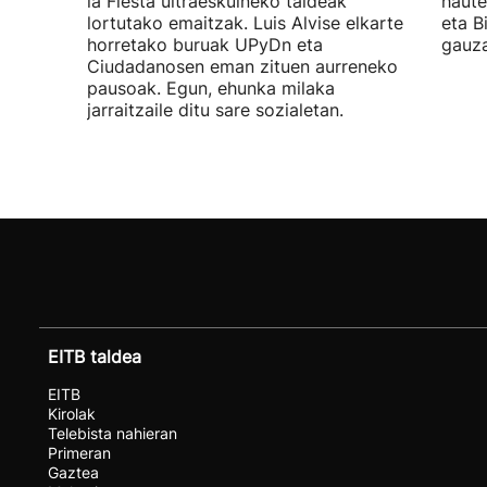
la Fiesta ultraeskuineko taldeak
haute
lortutako emaitzak. Luis Alvise elkarte
eta B
horretako buruak UPyDn eta
gauza
Ciudadanosen eman zituen aurreneko
pausoak. Egun, ehunka milaka
jarraitzaile ditu sare sozialetan.
EITB taldea
EITB
Kirolak
Telebista nahieran
Primeran
Gaztea