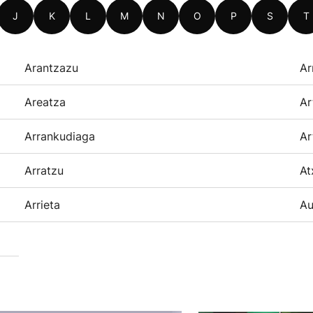
J
K
L
M
N
O
P
S
T
Arantzazu
Ar
Areatza
Ar
Arrankudiaga
Ar
Arratzu
At
Arrieta
Au