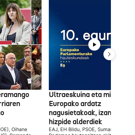
 eramango
Ultraeskuina eta migrazioa
rriaren
Europako ardatz
ko
nagusietakoak, izan dituzt
hizpide alderdiek
OE), Oihane
EAJ, EH Bildu, PSOE, Sumar, PP eta