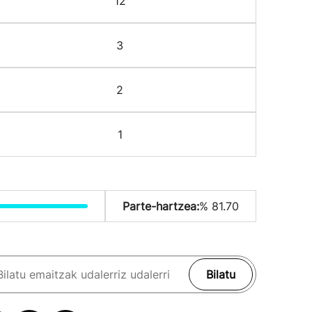
12
3
2
1
Parte-hartzea:
% 81.70
Bilatu