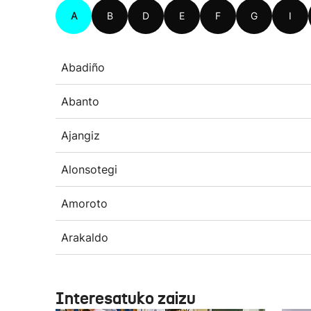
A
B
D
E
F
G
I
Abadiño
Abanto
Ajangiz
Alonsotegi
Amoroto
Arakaldo
Interesatuko zaizu