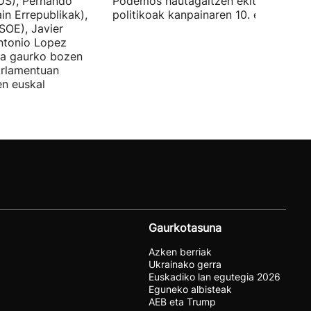
US), Pernando
Podemos hautagaitzen ekitaldi
in Errepublikak),
politikoak kanpainaren 10. egunean.
SOE), Javier
Antonio Lopez
ira gaurko bozen
rlamentuan
en euskal
Gaurkotasuna
Azken berriak
Ukrainako gerra
Euskadiko lan egutegia 2026
Eguneko albisteak
AEB eta Trump