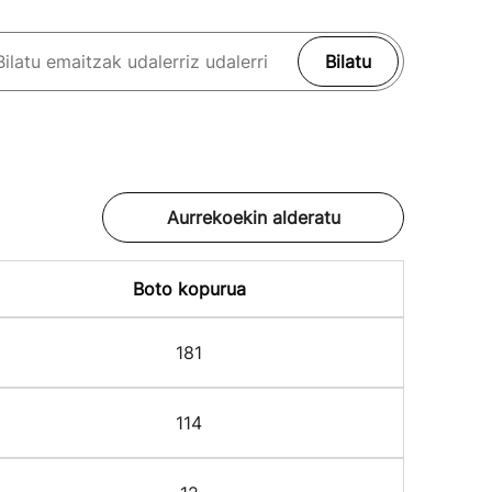
Bilatu
Aurrekoekin alderatu
Boto kopurua
181
114