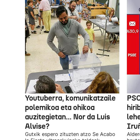
Youtuberra, komunikatzaile
PSO
polemikoa eta ohikoa
hiri
auzitegietan... Nor da Luis
leh
Alvise?
Iru
Gutxik espero zituzten atzo Se Acabo
Alder