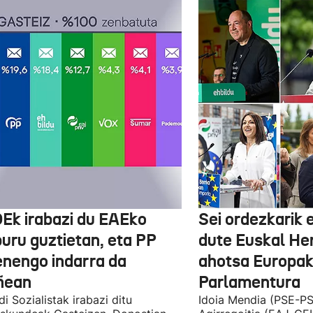
Ek irabazi du EAEko
Sei ordezkarik
buru guztietan, eta PP
dute Euskal He
enengo indarra da
ahotsa Europa
ñean
Parlamentura
di Sozialistak irabazi ditu
Idoia Mendia (PSE-PS