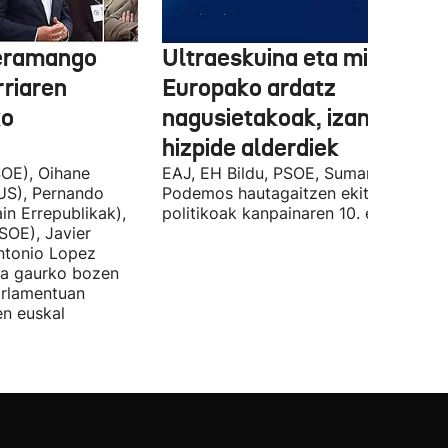
 eramango
Ultraeskuina eta migrazioa
rriaren
Europako ardatz
ko
nagusietakoak, izan dituzt
hizpide alderdiek
OE), Oihane
EAJ, EH Bildu, PSOE, Sumar, PP eta
US), Pernando
Podemos hautagaitzen ekitaldi
in Errepublikak),
politikoak kanpainaren 10. egunean.
SOE), Javier
Antonio Lopez
ira gaurko bozen
rlamentuan
en euskal