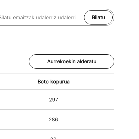
Bilatu
Aurrekoekin alderatu
Boto kopurua
297
286