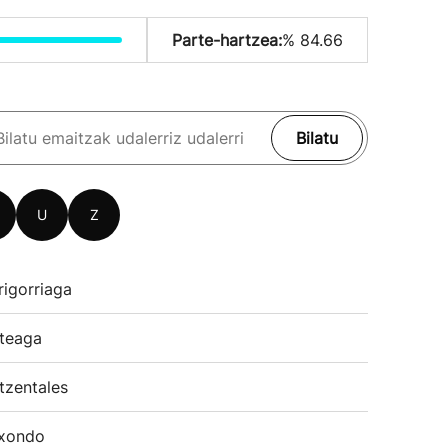
Parte-hartzea:
% 84.66
Bilatu
U
Z
rigorriaga
teaga
tzentales
xondo