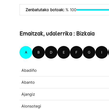
Zenbatutako botoak:
% 100
Emaitzak, udalerrika : Bizkaia
A
B
D
E
F
G
I
Abadiño
Abanto
Ajangiz
Alonsotegi