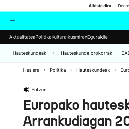
Albiste dira
Donos
Aktualitatea
Politika
Kul
Aktualitatea
Politika
Kultura
Ikusmiran
Eguraldia
Gizartea
Hauteskundeak
Ekonomia
Hauteskundeak
Hauteskunde orokorrak
EA
Munduko albisteak
Hasiera
Politika
Hauteskundeak
Eur
Entzun
Europako hautes
Arrankudiagan 2