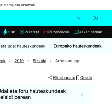
ia: beroa eta ekaitzak
EU
dia
Klisk
Zuretzat
Zuzenekoak
Azken berriak
Klisk
 eta udal hauteskundeak
Europako hauteskundeak
Zuzenekoak
zak
2019
Bizkaia
Arrankudiaga
Zuretzat
Elkarbanatu
Gorde
Azken berriak
dal eta foru hauteskundeak
eialdi berean