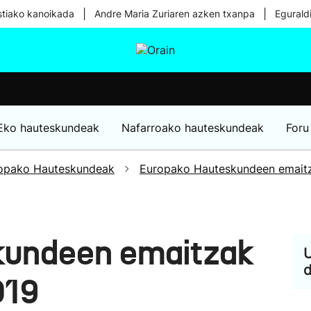
|
|
tiako kanoikada
Andre Maria Zuriaren azken txanpa
Egurald
tura
Ikusmiran
Egural
Osasuna
Teknologia
Eko hauteskundeak
Nafarroako hauteskundeak
Foru
opako Hauteskundeak
Europako Hauteskundeen emait
kundeen emaitzak
U
d
019