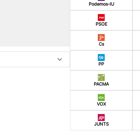
Podemos-IU
PSOE
Cs
PP
PACMA
VOX
JUNTS