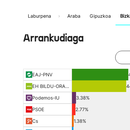
Laburpena
Araba
Gipuzkoa
Bizk
Arrankudiaga
EAJ-PNV
EH BILDU-ORAIN ERREP
4
Podemos-IU
3.38%
PSOE
2.77%
Cs
1.38%