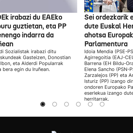
Ek irabazi du EAEko
Sei ordezkarik
buru guztietan, eta PP
dute Euskal He
enengo indarra da
ahotsa Europa
ñean
Parlamentura
di Sozialistak irabazi ditu
Idoia Mendia (PSE-PS
skundeak Gasteizen, Donostian
Agirregoitia (EAJ-CE
ilbon, eta Alderdi Popularrak
Barrena (EH Bildu-Ora
 bera egin du Iruñean.
Elena Sancho (PSN-P
Zarzalejos (PP) eta 
Isturiz (PP) izango d
ondoren Europako Pa
eserlekua izango dut
herritarrak.