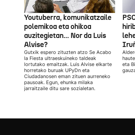
Youtuberra, komunikatzaile
PSO
polemikoa eta ohikoa
hiri
auzitegietan... Nor da Luis
leh
Alvise?
Iru
Gutxik espero zituzten atzo Se Acabo
Alder
la Fiesta ultraeskuineko taldeak
haute
lortutako emaitzak. Luis Alvise elkarte
eta B
horretako buruak UPyDn eta
gauza
Ciudadanosen eman zituen aurreneko
pausoak. Egun, ehunka milaka
jarraitzaile ditu sare sozialetan.