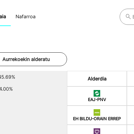
aia
Nafarroa
Aurrekoekin alderatu
45.69%
Alderdia
4.00%
EAJ-PNV
EH BILDU-ORAIN ERREP