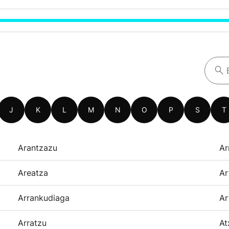
J
K
L
M
N
O
P
S
T
Arantzazu
Ar
Areatza
Ar
Arrankudiaga
Ar
Arratzu
At