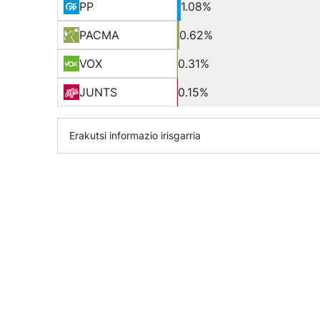
PP
1.08%
PACMA
0.62%
VOX
0.31%
JUNTS
0.15%
Erakutsi informazio irisgarria