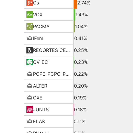
Cs
2.74%
VOX
1.43%
PACMA
1.04%
IFem
0.41%
RECORTES CERO-LV-GVE
0.25%
CV-EC
0.23%
PCPE-PCPC-PCPA
0.22%
ALTER
0.20%
CXE
0.19%
JUNTS
0.18%
ELAK
0.11%