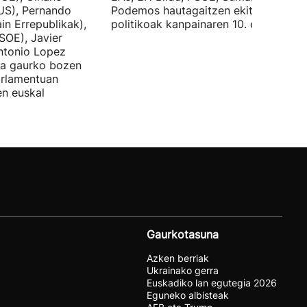
US), Pernando
Podemos hautagaitzen ekitaldi
in Errepublikak),
politikoak kanpainaren 10. egunean.
SOE), Javier
Antonio Lopez
ira gaurko bozen
rlamentuan
en euskal
Gaurkotasuna
Azken berriak
Ukrainako gerra
Euskadiko lan egutegia 2026
Eguneko albisteak