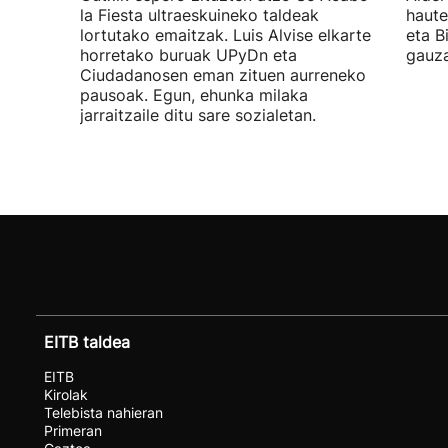
la Fiesta ultraeskuineko taldeak
haute
lortutako emaitzak. Luis Alvise elkarte
eta B
horretako buruak UPyDn eta
gauza
Ciudadanosen eman zituen aurreneko
pausoak. Egun, ehunka milaka
jarraitzaile ditu sare sozialetan.
EITB taldea
EITB
Kirolak
Telebista nahieran
Primeran