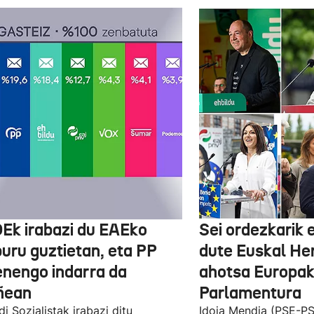
Ek irabazi du EAEko
Sei ordezkarik
buru guztietan, eta PP
dute Euskal He
enengo indarra da
ahotsa Europa
ñean
Parlamentura
di Sozialistak irabazi ditu
Idoia Mendia (PSE-PS