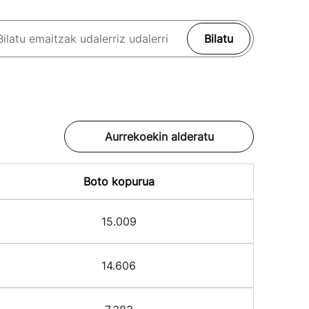
Bilatu
Aurrekoekin alderatu
Boto kopurua
15.009
14.606