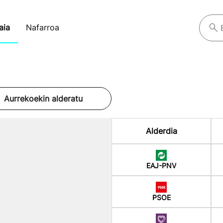
aia
Nafarroa
Aurrekoekin alderatu
Alderdia
EAJ-PNV
PSOE