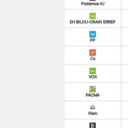
Podemos-IU
EH BILDU-ORAIN ERREP
PP
Cs
VOX
PACMA
IFem