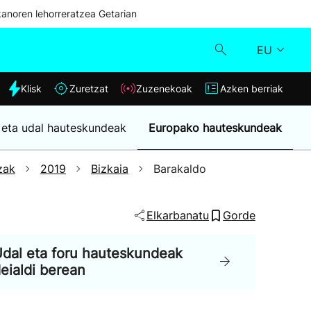
kanoren lehorreratzea Getarian
EU
dia
Klisk
Zuretzat
Zuzenekoak
Azken berriak
Klisk
 eta udal hauteskundeak
Europako hauteskundeak
Zuzenekoak
zak
2019
Bizkaia
Barakaldo
Zuretzat
Elkarbanatu
Gorde
Azken berriak
dal eta foru hauteskundeak
eialdi berean