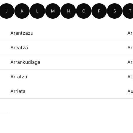
J
K
L
M
N
O
P
S
T
Arantzazu
Ar
Areatza
Ar
Arrankudiaga
Ar
Arratzu
At
Arrieta
Au