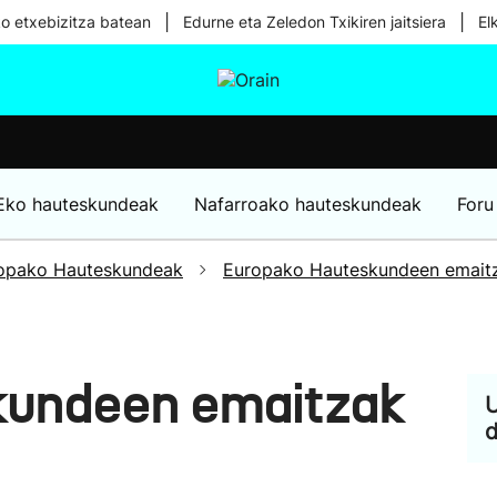
|
|
ko etxebizitza batean
Edurne eta Zeledon Txikiren jaitsiera
El
tura
Ikusmiran
Egural
Osasuna
Teknologia
Eko hauteskundeak
Nafarroako hauteskundeak
Foru
opako Hauteskundeak
Europako Hauteskundeen emait
kundeen emaitzak
U
d