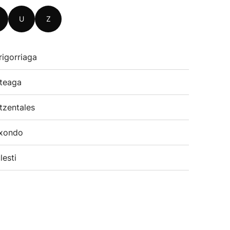
U
Z
rigorriaga
teaga
tzentales
xondo
lesti