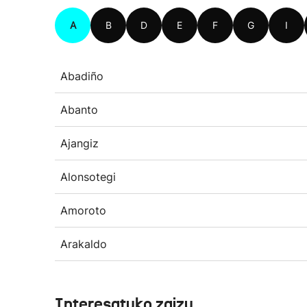
A
B
D
E
F
G
I
Abadiño
Abanto
Ajangiz
Alonsotegi
Amoroto
Arakaldo
Interesatuko zaizu