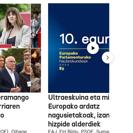
 eramango
Ultraeskuina eta migrazioa
rriaren
Europako ardatz
ko
nagusietakoak, izan dituzt
hizpide alderdiek
OE), Oihane
EAJ, EH Bildu, PSOE, Sumar, PP eta