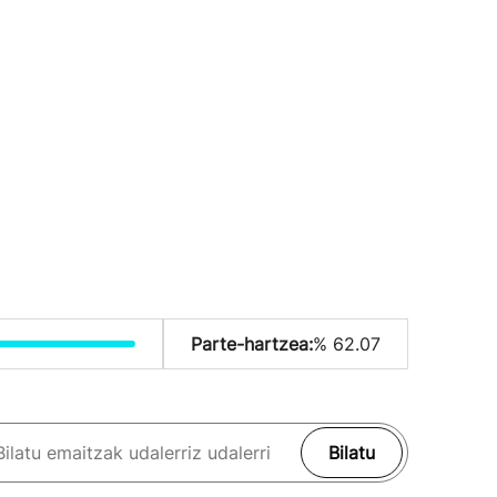
Parte-hartzea:
% 62.07
Bilatu