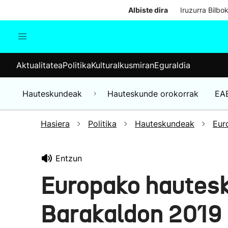
Albiste dira
Iruzurra Bilbo
Aktualitatea
Politika
Kul
Aktualitatea
Politika
Kultura
Ikusmiran
Eguraldia
Gizartea
Hauteskundeak
Ekonomia
Hauteskundeak
Hauteskunde orokorrak
EA
Munduko albisteak
Hasiera
Politika
Hauteskundeak
Eur
Entzun
Europako hautes
Barakaldon 2019