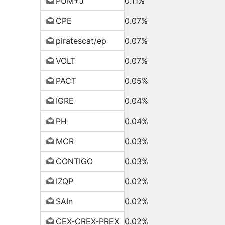
PUM+J
0.11%
CPE
0.07%
piratescat/ep
0.07%
VOLT
0.07%
PACT
0.05%
IGRE
0.04%
PH
0.04%
MCR
0.03%
CONTIGO
0.03%
IZQP
0.02%
SAIn
0.02%
CEX-CREX-PREX
0.02%