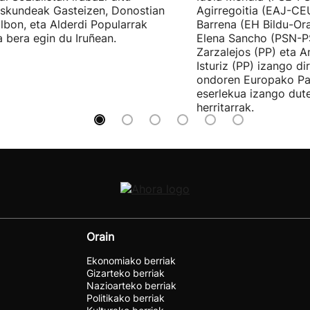
skundeak Gasteizen, Donostian
Agirregoitia (EAJ-CE
ilbon, eta Alderdi Popularrak
Barrena (EH Bildu-Ora
 bera egin du Iruñean.
Elena Sancho (PSN-P
Zarzalejos (PP) eta 
Isturiz (PP) izango d
ondoren Europako Pa
eserlekua izango dut
herritarrak.
Orain
Ekonomiako berriak
Gizarteko berriak
Nazioarteko berriak
Politikako berriak