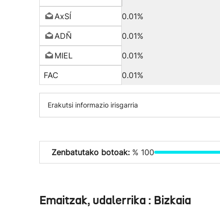
AxSÍ
0.01%
ADÑ
0.01%
MIEL
0.01%
FAC
0.01%
Erakutsi informazio irisgarria
Zenbatutako botoak:
% 100
Emaitzak, udalerrika : Bizkaia