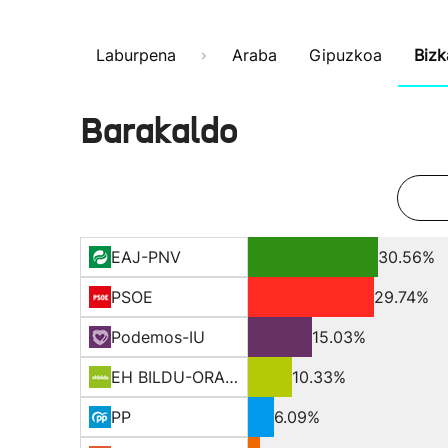
Laburpena
Araba
Gipuzkoa
Bizk
Barakaldo
EAJ-PNV
30.56%
PSOE
29.74%
Podemos-IU
15.03%
EH BILDU-ORAIN ERREP
10.33%
PP
6.09%