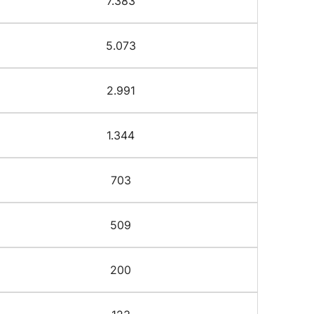
7.383
5.073
2.991
1.344
703
509
200