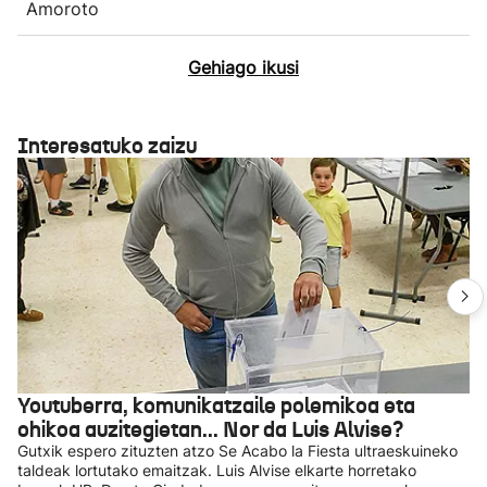
Amoroto
Gehiago ikusi
Interesatuko zaizu
Youtuberra, komunikatzaile polemikoa eta
ohikoa auzitegietan... Nor da Luis Alvise?
Gutxik espero zituzten atzo Se Acabo la Fiesta ultraeskuineko
taldeak lortutako emaitzak. Luis Alvise elkarte horretako