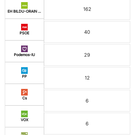
162
EH BILDU-ORAIN ERREP
40
PSOE
29
Podemos-IU
PP
12
Cs
6
VOX
6