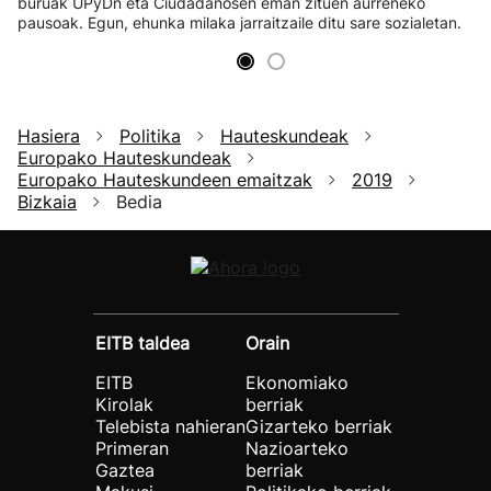
buruak UPyDn eta Ciudadanosen eman zituen aurreneko
pausoak. Egun, ehunka milaka jarraitzaile ditu sare sozialetan.
Hasiera
Politika
Hauteskundeak
Europako Hauteskundeak
Europako Hauteskundeen emaitzak
2019
Bizkaia
Bedia
EITB taldea
Orain
EITB
Ekonomiako
Kirolak
berriak
Telebista nahieran
Gizarteko berriak
Primeran
Nazioarteko
Gaztea
berriak