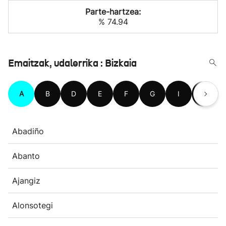
Parte-hartzea:
% 74.94
Emaitzak, udalerrika : Bizkaia
A
B
D
E
F
G
I
J
Abadiño
Abanto
Ajangiz
Alonsotegi