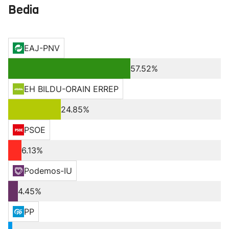
Bedia
EAJ-PNV
57.52%
EH BILDU-ORAIN ERREP
24.85%
PSOE
6.13%
Podemos-IU
4.45%
PP