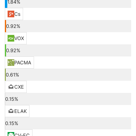
1.84%
Cs
0.92%
VOX
0.92%
PACMA
0.61%
CXE
0.15%
ELAK
0.15%
CV-EC