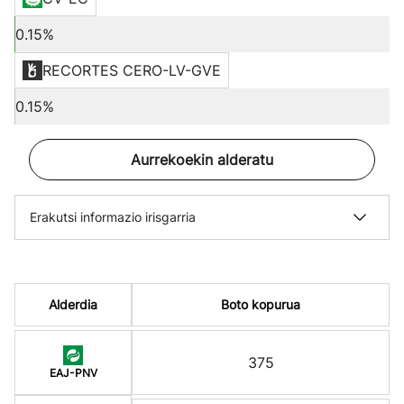
0.15%
RECORTES CERO-LV-GVE
0.15%
Aurrekoekin alderatu
Erakutsi informazio irisgarria
Alderdia
Boto kopurua
375
EAJ-PNV