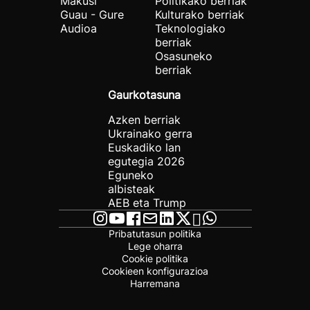
Makusi
Politikako berriak
Guau - Gure
Kulturako berriak
Audioa
Teknologiako
berriak
Osasuneko
berriak
Gaurkotasuna
Azken berriak
Ukrainako gerra
Euskadiko lan
egutegia 2026
Eguneko
albisteak
AEB eta Trump
Pribatutasun politika
Lege oharra
Cookie politika
Cookieen konfigurazioa
Harremana