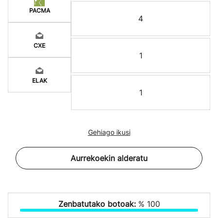
PACMA
4
CXE
1
ELAK
1
Gehiago ikusi
Aurrekoekin alderatu
Zenbatutako botoak:
% 100