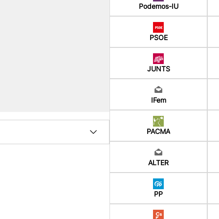
Podemos-IU
PSOE
JUNTS
IFem
PACMA
ALTER
PP