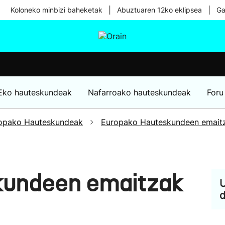
|
|
Koloneko minbizi baheketak
Abuztuaren 12ko eklipsea
Ga
tura
Ikusmiran
Egural
Osasuna
Teknologia
Eko hauteskundeak
Nafarroako hauteskundeak
Foru
opako Hauteskundeak
Europako Hauteskundeen emait
kundeen emaitzak
U
d