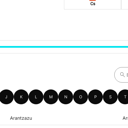
Cs
J
K
L
M
N
O
P
S
T
Arantzazu
Ar