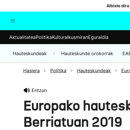
Albiste dira
Aktualitatea
Politika
Kul
Aktualitatea
Politika
Kultura
Ikusmiran
Eguraldia
Gizartea
Hauteskundeak
Ekonomia
Hauteskundeak
Hauteskunde orokorrak
EA
Munduko albisteak
Hasiera
Politika
Hauteskundeak
Eur
Entzun
Europako hautes
Berriatuan 2019