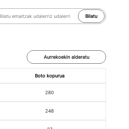
Bilatu
Aurrekoekin alderatu
Boto kopurua
280
248