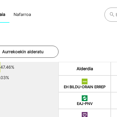
aia
Nafarroa
Aurrekoekin alderatu
47.46%
Alderdia
.03%
EH BILDU-ORAIN ERREP
EAJ-PNV