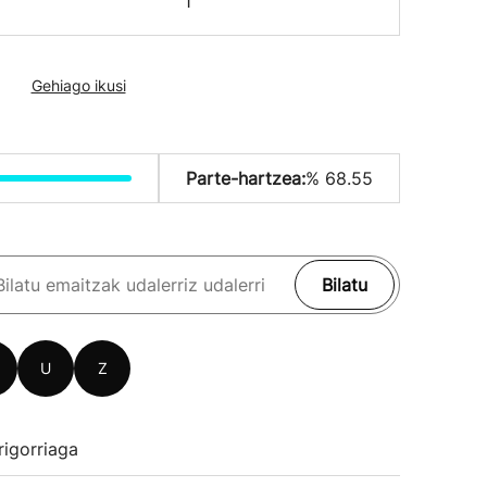
1
Gehiago ikusi
Parte-hartzea:
% 68.55
Bilatu
U
Z
rigorriaga