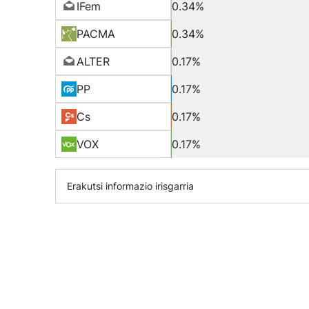
IFem
0.34%
PACMA
0.34%
ALTER
0.17%
PP
0.17%
Cs
0.17%
VOX
0.17%
Erakutsi informazio irisgarria