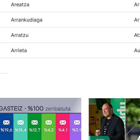
Areatza
Ar
Arrankudiaga
Ar
Arratzu
At
Arrieta
Au