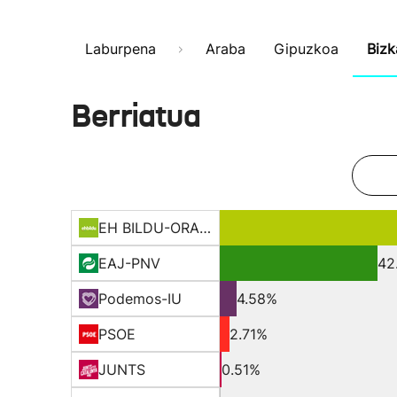
Laburpena
Araba
Gipuzkoa
Bizk
Berriatua
EH BILDU-ORAIN ERREP
EAJ-PNV
42
Podemos-IU
4.58%
PSOE
2.71%
JUNTS
0.51%