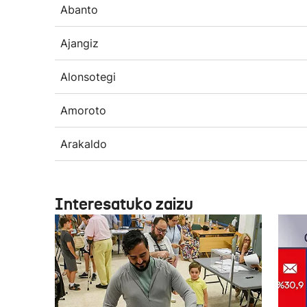
Abanto
Ajangiz
Alonsotegi
Amoroto
Arakaldo
Interesatuko zaizu