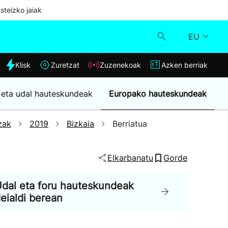
steizko jaiak
EU
dia
Klisk
Zuretzat
Zuzenekoak
Azken berriak
Klisk
 eta udal hauteskundeak
Europako hauteskundeak
Zuzenekoak
zak
2019
Bizkaia
Berriatua
Zuretzat
Elkarbanatu
Gorde
Azken berriak
dal eta foru hauteskundeak
eialdi berean