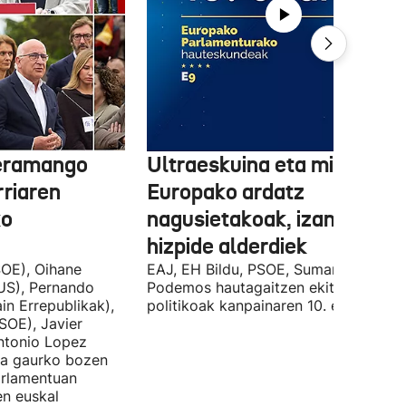
 eramango
Ultraeskuina eta migrazioa
rriaren
Europako ardatz
ko
nagusietakoak, izan dituzt
hizpide alderdiek
OE), Oihane
EAJ, EH Bildu, PSOE, Sumar, PP eta
US), Pernando
Podemos hautagaitzen ekitaldi
in Errepublikak),
politikoak kanpainaren 10. egunean.
SOE), Javier
Antonio Lopez
ira gaurko bozen
rlamentuan
en euskal