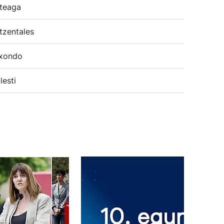
teaga
tzentales
xondo
lesti