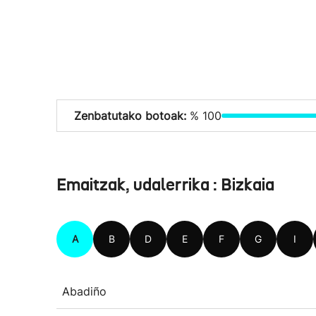
Zenbatutako botoak:
% 100
Emaitzak, udalerrika : Bizkaia
A
B
D
E
F
G
I
Abadiño