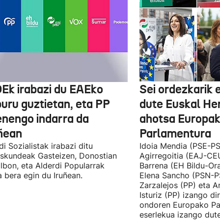
Ek irabazi du EAEko
Sei ordezkarik
buru guztietan, eta PP
dute Euskal He
enengo indarra da
ahotsa Europa
ñean
Parlamentura
di Sozialistak irabazi ditu
Idoia Mendia (PSE-PS
skundeak Gasteizen, Donostian
Agirregoitia (EAJ-CE
ilbon, eta Alderdi Popularrak
Barrena (EH Bildu-Ora
 bera egin du Iruñean.
Elena Sancho (PSN-P
Zarzalejos (PP) eta 
Isturiz (PP) izango d
ondoren Europako Pa
eserlekua izango dut