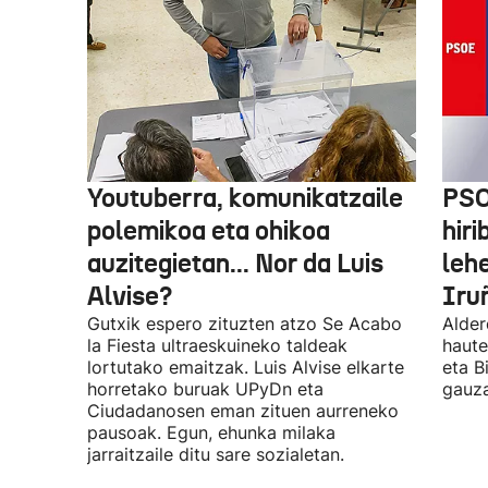
Youtuberra, komunikatzaile
PSO
polemikoa eta ohikoa
hiri
auzitegietan... Nor da Luis
leh
Alvise?
Iru
Gutxik espero zituzten atzo Se Acabo
Alder
la Fiesta ultraeskuineko taldeak
haute
lortutako emaitzak. Luis Alvise elkarte
eta B
horretako buruak UPyDn eta
gauza
Ciudadanosen eman zituen aurreneko
pausoak. Egun, ehunka milaka
jarraitzaile ditu sare sozialetan.