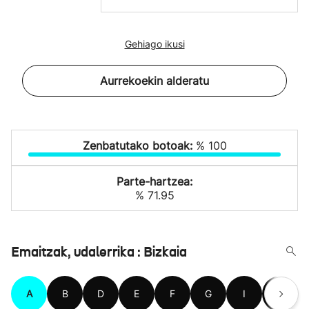
Gehiago ikusi
Aurrekoekin alderatu
Zenbatutako botoak:
% 100
Parte-hartzea:
% 71.95
Emaitzak, udalerrika : Bizkaia
A
B
D
E
F
G
I
J