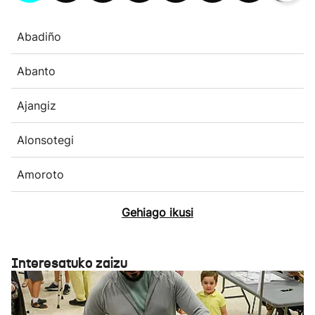
Abadiño
Abanto
Ajangiz
Alonsotegi
Amoroto
Gehiago ikusi
Interesatuko zaizu