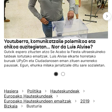
Youtuberra, komunikatzaile polemikoa eta
ohikoa auzitegietan... Nor da Luis Alvise?
Gutxik espero zituzten atzo Se Acabo la Fiesta ultraeskuineko
taldeak lortutako emaitzak. Luis Alvise elkarte horretako
buruak UPyDn eta Ciudadanosen eman zituen aurreneko
pausoak. Egun, ehunka milaka jarraitzaile ditu sare sozialetan.
Hasiera
Politika
Hauteskundeak
Europako Hauteskundeak
Europako Hauteskundeen emaitzak
2019
Bizkaia
Busturia