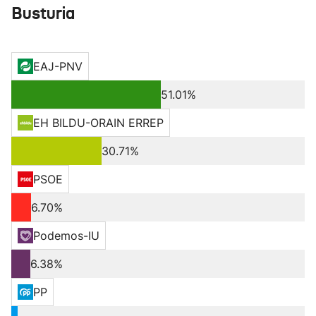
Busturia
EAJ-PNV
51.01%
EH BILDU-ORAIN ERREP
30.71%
PSOE
6.70%
Podemos-IU
6.38%
PP