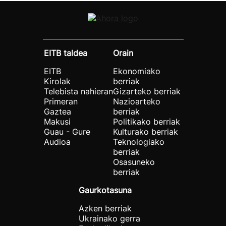
EITB taldea
Orain
EITB
Ekonomiako
Kirolak
berriak
Telebista nahieran
Gizarteko berriak
Primeran
Nazioarteko
Gaztea
berriak
Makusi
Politikako berriak
Guau - Gure
Kulturako berriak
Audioa
Teknologiako
berriak
Osasuneko
berriak
Gaurkotasuna
Azken berriak
Ukrainako gerra