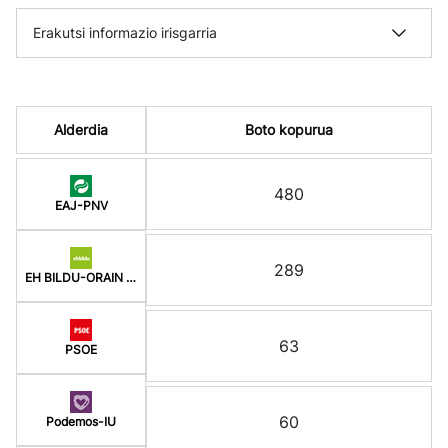
Erakutsi informazio irisgarria
Alderdia
Boto kopurua
480
EAJ-PNV
289
EH BILDU-ORAIN ERREP
63
PSOE
60
Podemos-IU