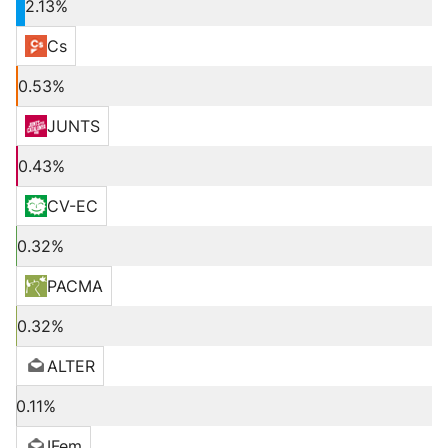
2.13%
Cs
0.53%
JUNTS
0.43%
CV-EC
0.32%
PACMA
0.32%
ALTER
0.11%
IFem