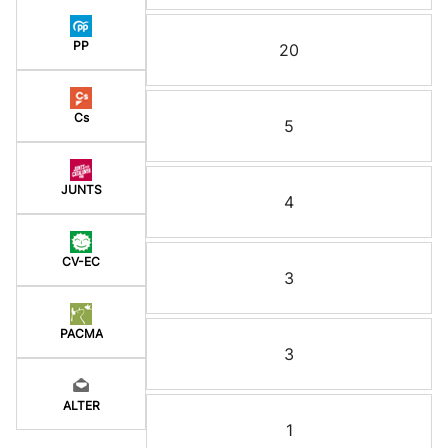
PP
20
Cs
5
JUNTS
4
CV-EC
3
PACMA
3
ALTER
1