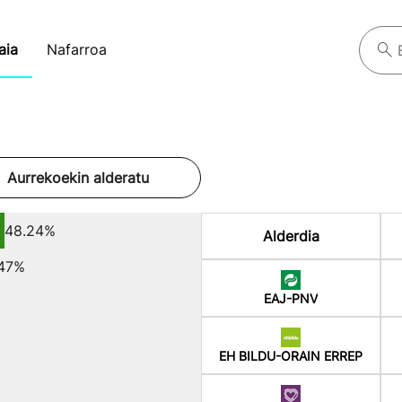
aia
Nafarroa
Aurrekoekin alderatu
48.24%
Alderdia
.47%
EAJ-PNV
EH BILDU-ORAIN ERREP