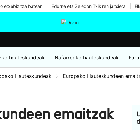
|
|
ko etxebizitza batean
Edurne eta Zeledon Txikiren jaitsiera
El
tura
Ikusmiran
Egural
Osasuna
Teknologia
Eko hauteskundeak
Nafarroako hauteskundeak
Foru
opako Hauteskundeak
Europako Hauteskundeen emait
kundeen emaitzak
U
d