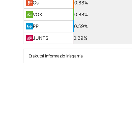
Cs
0.88%
VOX
0.88%
PP
0.59%
JUNTS
0.29%
Erakutsi informazio irisgarria