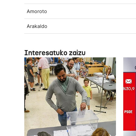
Amoroto
Arakaldo
Interesatuko zaizu