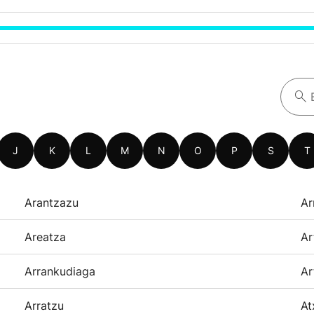
J
K
L
M
N
O
P
S
T
Arantzazu
Ar
Areatza
Ar
Arrankudiaga
Ar
Arratzu
At