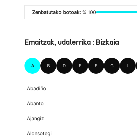
Zenbatutako botoak:
% 100
Emaitzak, udalerrika : Bizkaia
A
B
D
E
F
G
I
Abadiño
Abanto
Ajangiz
Alonsotegi