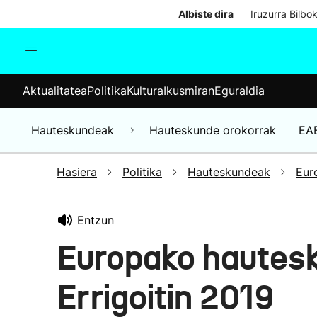
Albiste dira
Iruzurra Bilbo
Aktualitatea
Politika
Kul
Aktualitatea
Politika
Kultura
Ikusmiran
Eguraldia
Gizartea
Hauteskundeak
Ekonomia
Hauteskundeak
Hauteskunde orokorrak
EA
Munduko albisteak
Hasiera
Politika
Hauteskundeak
Eur
Entzun
Europako hautes
Errigoitin 2019