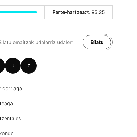
Parte-hartzea:
% 85.25
Bilatu
U
Z
rigorriaga
teaga
tzentales
xondo