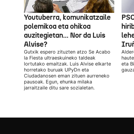
Youtuberra, komunikatzaile
PSO
polemikoa eta ohikoa
hiri
auzitegietan... Nor da Luis
leh
Alvise?
Iru
Gutxik espero zituzten atzo Se Acabo
Alder
la Fiesta ultraeskuineko taldeak
haute
lortutako emaitzak. Luis Alvise elkarte
eta B
horretako buruak UPyDn eta
gauza
Ciudadanosen eman zituen aurreneko
pausoak. Egun, ehunka milaka
jarraitzaile ditu sare sozialetan.