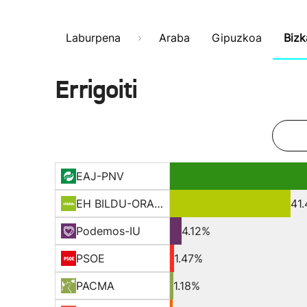
Laburpena
Araba
Gipuzkoa
Bizk
Errigoiti
EAJ-PNV
EH BILDU-ORAIN ERREP
41
Podemos-IU
4.12%
PSOE
1.47%
PACMA
1.18%