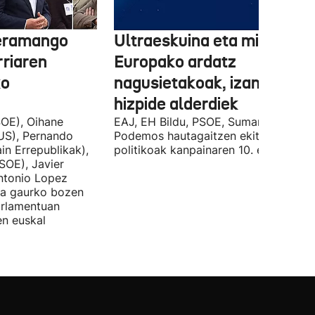
 eramango
Ultraeskuina eta migrazioa
rriaren
Europako ardatz
ko
nagusietakoak, izan dituzt
hizpide alderdiek
OE), Oihane
EAJ, EH Bildu, PSOE, Sumar, PP eta
US), Pernando
Podemos hautagaitzen ekitaldi
in Errepublikak),
politikoak kanpainaren 10. egunean.
SOE), Javier
Antonio Lopez
ira gaurko bozen
rlamentuan
en euskal