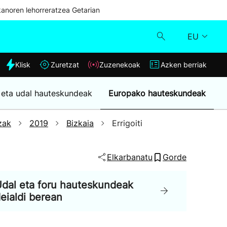
kanoren lehorreratzea Getarian
EU
dia
Klisk
Zuretzat
Zuzenekoak
Azken berriak
Klisk
 eta udal hauteskundeak
Europako hauteskundeak
Zuzenekoak
zak
2019
Bizkaia
Errigoiti
Zuretzat
Elkarbanatu
Gorde
Azken berriak
dal eta foru hauteskundeak
eialdi berean