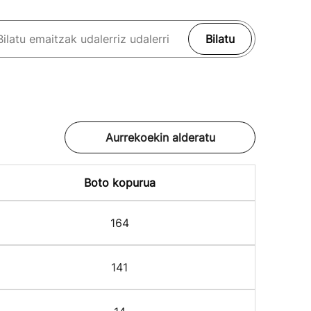
Bilatu
Aurrekoekin alderatu
Boto kopurua
164
141