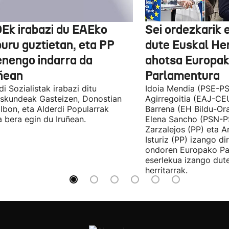
Ek irabazi du EAEko
Sei ordezkarik
buru guztietan, eta PP
dute Euskal He
enengo indarra da
ahotsa Europa
ñean
Parlamentura
di Sozialistak irabazi ditu
Idoia Mendia (PSE-PS
skundeak Gasteizen, Donostian
Agirregoitia (EAJ-CE
ilbon, eta Alderdi Popularrak
Barrena (EH Bildu-Ora
 bera egin du Iruñean.
Elena Sancho (PSN-P
Zarzalejos (PP) eta 
Isturiz (PP) izango d
ondoren Europako Pa
eserlekua izango dut
herritarrak.