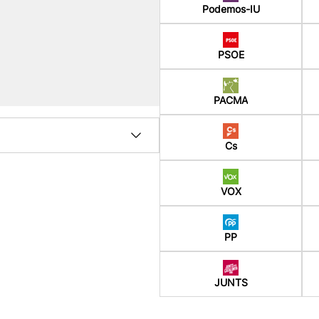
Podemos-IU
PSOE
PACMA
Cs
VOX
PP
JUNTS