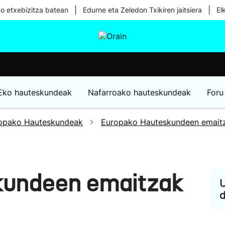
|
|
ko etxebizitza batean
Edurne eta Zeledon Txikiren jaitsiera
El
tura
Ikusmiran
Egural
Osasuna
Teknologia
Eko hauteskundeak
Nafarroako hauteskundeak
Foru
opako Hauteskundeak
Europako Hauteskundeen emait
kundeen emaitzak
U
d