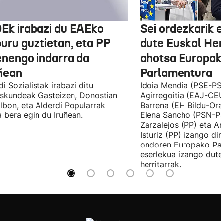
Ek irabazi du EAEko
Sei ordezkarik
buru guztietan, eta PP
dute Euskal He
enengo indarra da
ahotsa Europa
ñean
Parlamentura
di Sozialistak irabazi ditu
Idoia Mendia (PSE-PS
skundeak Gasteizen, Donostian
Agirregoitia (EAJ-CE
ilbon, eta Alderdi Popularrak
Barrena (EH Bildu-Ora
 bera egin du Iruñean.
Elena Sancho (PSN-P
Zarzalejos (PP) eta 
Isturiz (PP) izango d
ondoren Europako Pa
eserlekua izango dut
herritarrak.