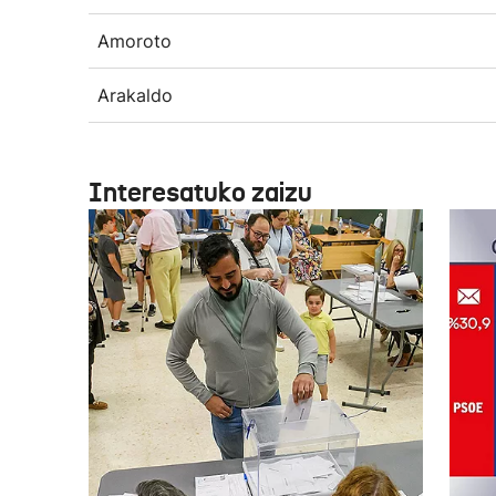
Amoroto
Arakaldo
Interesatuko zaizu