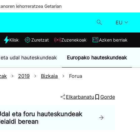
kanoren lehorreratzea Getarian
EU
dia
Klisk
Zuretzat
Zuzenekoak
Azken berriak
Klisk
 eta udal hauteskundeak
Europako hauteskundeak
Zuzenekoak
zak
2019
Bizkaia
Forua
Zuretzat
Elkarbanatu
Gorde
Azken berriak
dal eta foru hauteskundeak
eialdi berean