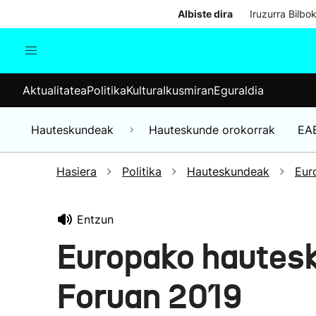
Albiste dira
Iruzurra Bilbo
Aktualitatea
Politika
Kul
Aktualitatea
Politika
Kultura
Ikusmiran
Eguraldia
Gizartea
Hauteskundeak
Ekonomia
Hauteskundeak
Hauteskunde orokorrak
EA
Munduko albisteak
Hasiera
Politika
Hauteskundeak
Eur
Entzun
Europako hautes
Foruan 2019