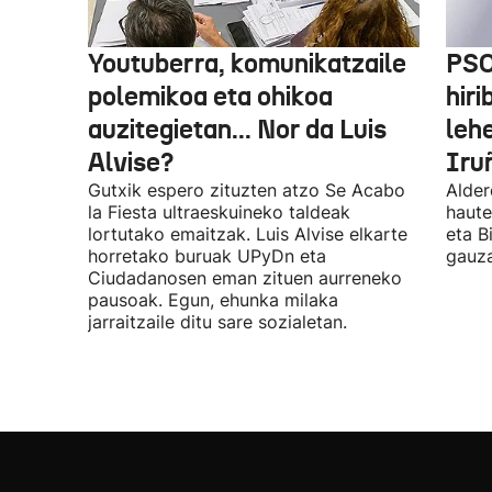
Youtuberra, komunikatzaile
PSO
polemikoa eta ohikoa
hiri
auzitegietan... Nor da Luis
leh
Alvise?
Iru
Gutxik espero zituzten atzo Se Acabo
Alder
la Fiesta ultraeskuineko taldeak
haute
lortutako emaitzak. Luis Alvise elkarte
eta B
horretako buruak UPyDn eta
gauza
Ciudadanosen eman zituen aurreneko
pausoak. Egun, ehunka milaka
jarraitzaile ditu sare sozialetan.