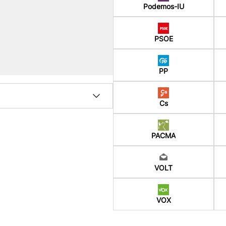
Podemos-IU
PSOE
PP
Cs
PACMA
VOLT
VOX