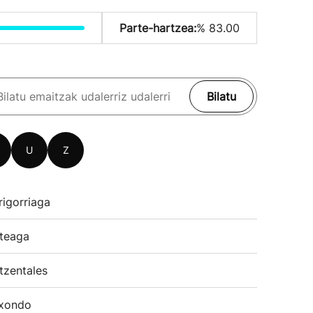
Parte-hartzea:
% 83.00
Bilatu
U
Z
rigorriaga
teaga
tzentales
xondo