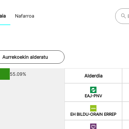
aia
Nafarroa
Aurrekoekin alderatu
55.09%
Alderdia
%
EAJ-PNV
EH BILDU-ORAIN ERREP