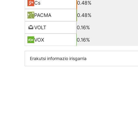
Cs
0.48%
PACMA
0.48%
VOLT
0.16%
VOX
0.16%
Erakutsi informazio irisgarria