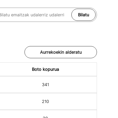
Bilatu
Aurrekoekin alderatu
Boto kopurua
341
210