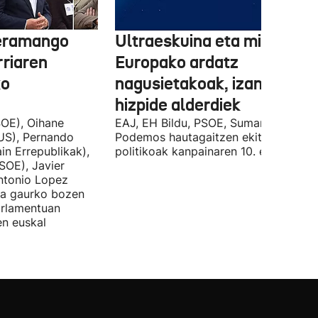
 eramango
Ultraeskuina eta migrazioa
rriaren
Europako ardatz
ko
nagusietakoak, izan dituzt
hizpide alderdiek
OE), Oihane
EAJ, EH Bildu, PSOE, Sumar, PP eta
US), Pernando
Podemos hautagaitzen ekitaldi
in Errepublikak),
politikoak kanpainaren 10. egunean.
SOE), Javier
Antonio Lopez
ira gaurko bozen
rlamentuan
en euskal