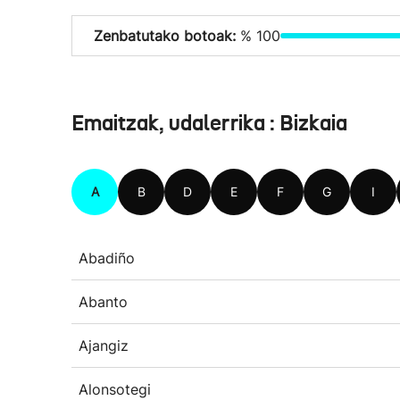
Zenbatutako botoak:
% 100
Emaitzak, udalerrika : Bizkaia
A
B
D
E
F
G
I
Abadiño
Abanto
Ajangiz
Alonsotegi