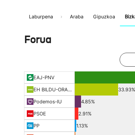
Laburpena
Araba
Gipuzkoa
Bizk
Forua
EAJ-PNV
EH BILDU-ORAIN ERREP
33.93
Podemos-IU
4.85%
PSOE
2.91%
PP
1.13%