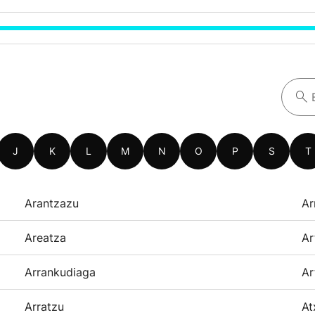
J
K
L
M
N
O
P
S
T
Arantzazu
Ar
Areatza
Ar
Arrankudiaga
Ar
Arratzu
At