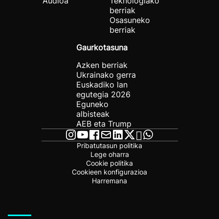
Audioa
Teknologiako
berriak
Osasuneko
berriak
Gaurkotasuna
Azken berriak
Ukrainako gerra
Euskadiko lan
egutegia 2026
Eguneko
albisteak
AEB eta Trump
Pribatutasun politika
Lege oharra
Cookie politika
Cookieen konfigurazioa
Harremana