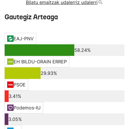
Bilatu emaitzak udalerriz udalerri
Gautegiz Arteaga
EAJ-PNV
58.24%
EH BILDU-ORAIN ERREP
29.93%
PSOE
3.41%
Podemos-IU
3.05%