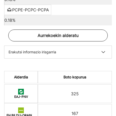
PCPE-PCPC-PCPA
0.18%
Aurrekoekin alderatu
Erakutsi informazio irisgarria
Alderdia
Boto kopurua
325
EAJ-PNV
167
EH BILDU-ORAIN ERREP