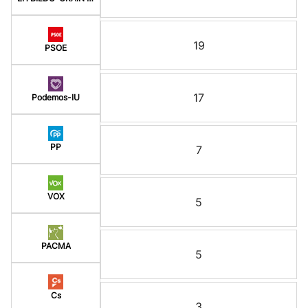
19
PSOE
17
Podemos-IU
PP
7
VOX
5
PACMA
5
Cs
3