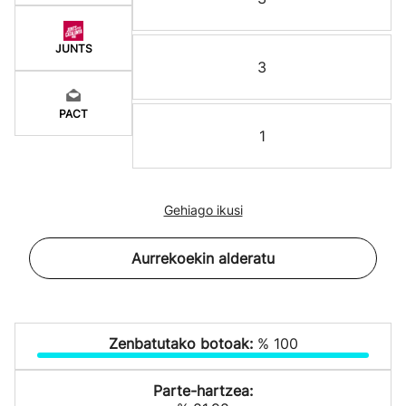
JUNTS
3
PACT
1
Gehiago ikusi
Aurrekoekin alderatu
Zenbatutako botoak:
% 100
Parte-hartzea: