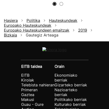
Hasiera
Politika
Hauteskundeak
Europako Hauteskundeak
Europako Hauteskundeen emaitzak
2019
Bizkaia
Gautegiz Arteaga
EITB taldea
Orain
EITB
Ekonomiako
Kirolak
berriak
Telebista nahieran
Gizarteko berriak
Primeran
Nazioarteko
Gaztea
berriak
Makusi
Politikako berriak
Guau - Gure
Kulturako berriak