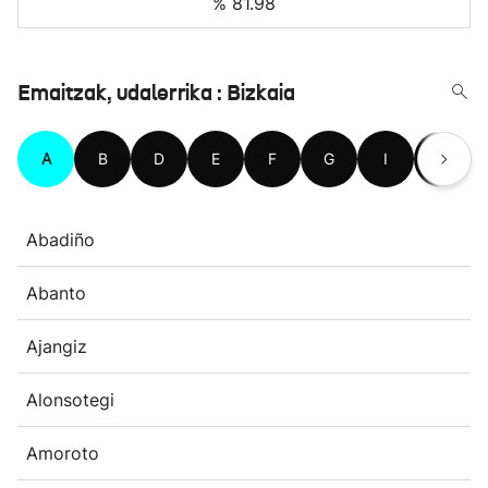
% 81.98
Emaitzak, udalerrika : Bizkaia
A
B
D
E
F
G
I
J
Abadiño
Abanto
Ajangiz
Alonsotegi
Amoroto