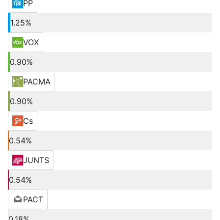
PP
1.25%
VOX
0.90%
PACMA
0.90%
Cs
0.54%
JUNTS
0.54%
PACT
0.18%