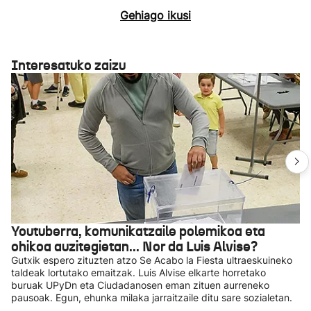
Gehiago ikusi
Interesatuko zaizu
Youtuberra, komunikatzaile polemikoa eta
ohikoa auzitegietan... Nor da Luis Alvise?
Gutxik espero zituzten atzo Se Acabo la Fiesta ultraeskuineko
taldeak lortutako emaitzak. Luis Alvise elkarte horretako
buruak UPyDn eta Ciudadanosen eman zituen aurreneko
pausoak. Egun, ehunka milaka jarraitzaile ditu sare sozialetan.