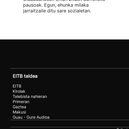
pausoak. Egun, ehunka milaka
jarraitzaile ditu sare sozialetan.
EITB taldea
EITB
Kirolak
Telebista nahieran
Primeran
Gaztea
Makusi
Guau - Gure Audioa