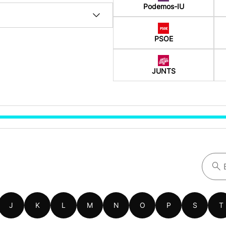
Podemos-IU
PSOE
JUNTS
J
K
L
M
N
O
P
S
T