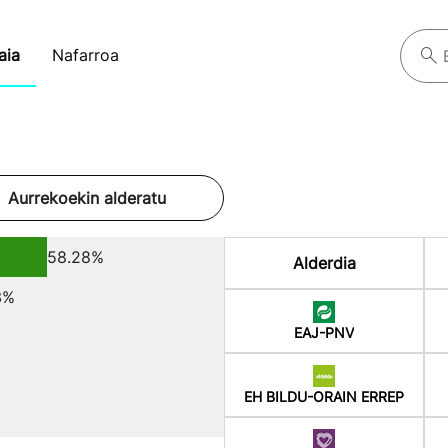
aia
Nafarroa
Aurrekoekin alderatu
58.28%
Alderdia
3%
EAJ-PNV
EH BILDU-ORAIN ERREP