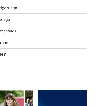
rigorriaga
teaga
tzentales
xondo
lesti