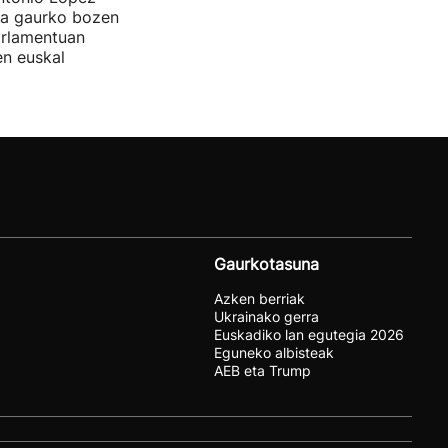
ira gaurko bozen
rlamentuan
en euskal
Gaurkotasuna
Azken berriak
Ukrainako gerra
Euskadiko lan egutegia 2026
Eguneko albisteak
AEB eta Trump