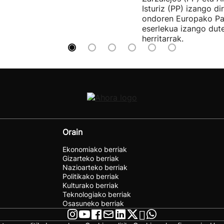
Isturiz (PP) izango d
ondoren Europako Pa
eserlekua izango dut
herritarrak.
Orain
Ekonomiako berriak
Gizarteko berriak
Nazioarteko berriak
Politikako berriak
Kulturako berriak
Teknologiako berriak
Osasuneko berriak