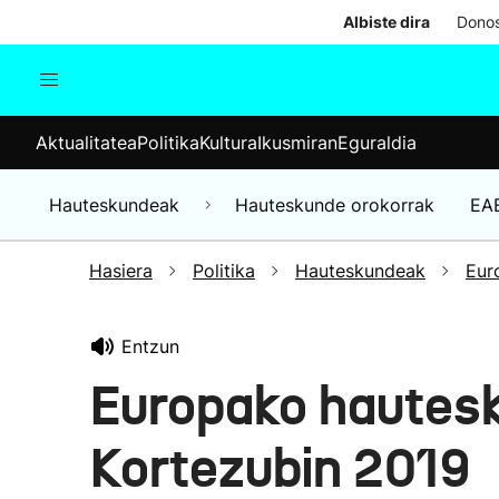
Albiste dira
Donos
Aktualitatea
Politika
Kul
Aktualitatea
Politika
Kultura
Ikusmiran
Eguraldia
Gizartea
Hauteskundeak
Ekonomia
Hauteskundeak
Hauteskunde orokorrak
EA
Munduko albisteak
Hasiera
Politika
Hauteskundeak
Eur
Entzun
Europako hautes
Kortezubin 2019