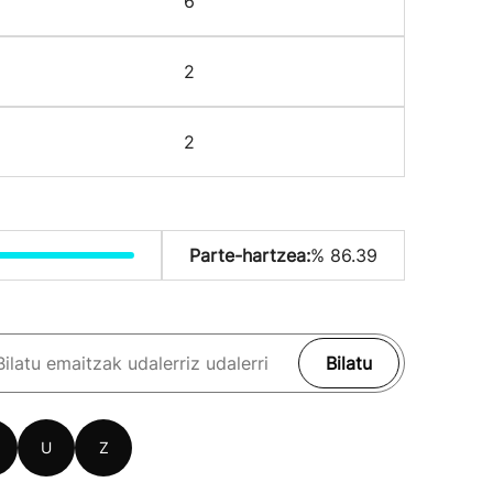
6
2
2
Parte-hartzea:
% 86.39
Bilatu
U
Z