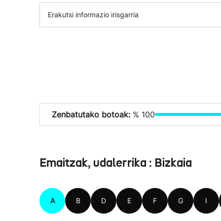
Erakutsi informazio irisgarria
Zenbatutako botoak:
% 100
Emaitzak, udalerrika : Bizkaia
A
B
D
E
F
G
I