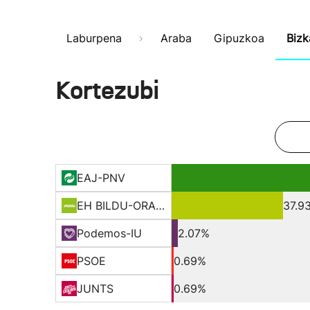
Laburpena
Araba
Gipuzkoa
Bizk
Kortezubi
EAJ-PNV
EH BILDU-ORAIN ERREP
37.9
Podemos-IU
2.07%
PSOE
0.69%
JUNTS
0.69%