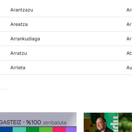
Arantzazu
Ar
Areatza
Ar
Arrankudiaga
Ar
Arratzu
At
Arrieta
Au