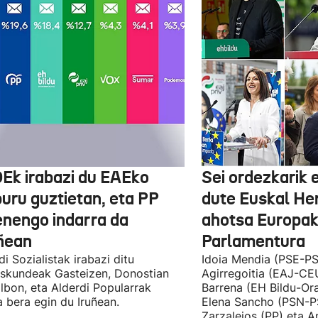
Ek irabazi du EAEko
Sei ordezkarik
buru guztietan, eta PP
dute Euskal He
enengo indarra da
ahotsa Europa
ñean
Parlamentura
di Sozialistak irabazi ditu
Idoia Mendia (PSE-PS
skundeak Gasteizen, Donostian
Agirregoitia (EAJ-CE
ilbon, eta Alderdi Popularrak
Barrena (EH Bildu-Ora
 bera egin du Iruñean.
Elena Sancho (PSN-P
Zarzalejos (PP) eta 