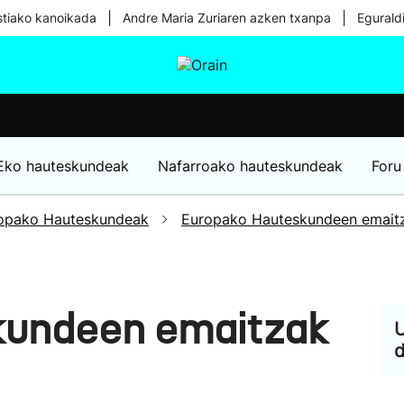
|
|
tiako kanoikada
Andre Maria Zuriaren azken txanpa
Egurald
tura
Ikusmiran
Egural
Osasuna
Teknologia
Eko hauteskundeak
Nafarroako hauteskundeak
Foru
opako Hauteskundeak
Europako Hauteskundeen emait
kundeen emaitzak
U
d