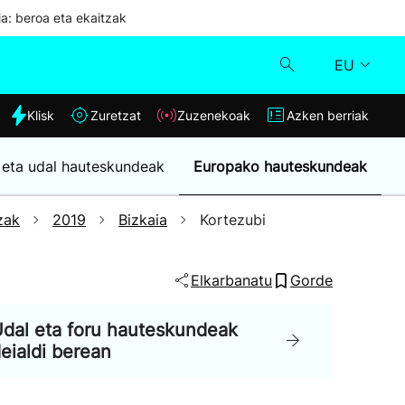
ia: beroa eta ekaitzak
EU
dia
Klisk
Zuretzat
Zuzenekoak
Azken berriak
Klisk
 eta udal hauteskundeak
Europako hauteskundeak
Zuzenekoak
zak
2019
Bizkaia
Kortezubi
Zuretzat
Elkarbanatu
Gorde
Azken berriak
dal eta foru hauteskundeak
eialdi berean