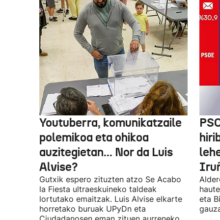
Youtuberra, komunikatzaile
PSO
polemikoa eta ohikoa
hiri
auzitegietan... Nor da Luis
leh
Alvise?
Iru
Gutxik espero zituzten atzo Se Acabo
Alder
la Fiesta ultraeskuineko taldeak
haute
lortutako emaitzak. Luis Alvise elkarte
eta B
horretako buruak UPyDn eta
gauza
Ciudadanosen eman zituen aurreneko