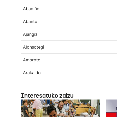
Abadiño
Abanto
Ajangiz
Alonsotegi
Amoroto
Arakaldo
Interesatuko zaizu