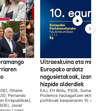
 eramango
Ultraeskuina eta migrazioa
rriaren
Europako ardatz
ko
nagusietakoak, izan dituzt
hizpide alderdiek
OE), Oihane
EAJ, EH Bildu, PSOE, Sumar, PP eta
US), Pernando
Podemos hautagaitzen ekitaldi
in Errepublikak),
politikoak kanpainaren 10. egunean.
SOE), Javier
Antonio Lopez