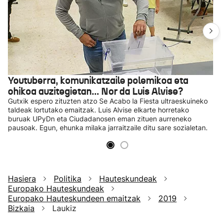
Youtuberra, komunikatzaile polemikoa eta
ohikoa auzitegietan... Nor da Luis Alvise?
Gutxik espero zituzten atzo Se Acabo la Fiesta ultraeskuineko
taldeak lortutako emaitzak. Luis Alvise elkarte horretako
buruak UPyDn eta Ciudadanosen eman zituen aurreneko
pausoak. Egun, ehunka milaka jarraitzaile ditu sare sozialetan.
Hasiera
Politika
Hauteskundeak
Europako Hauteskundeak
Europako Hauteskundeen emaitzak
2019
Bizkaia
Laukiz