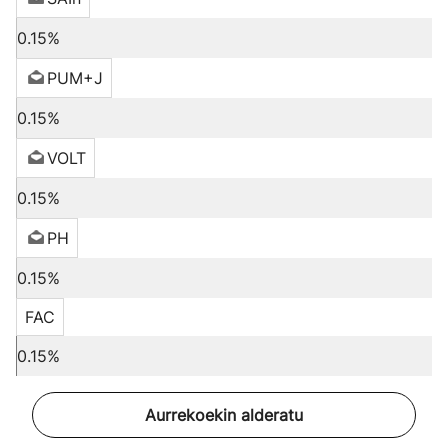
0.15%
PUM+J
0.15%
VOLT
0.15%
PH
0.15%
FAC
0.15%
Aurrekoekin alderatu