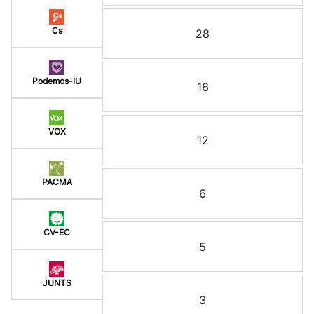
Cs
28
Podemos-IU
16
VOX
12
PACMA
6
CV-EC
5
JUNTS
3