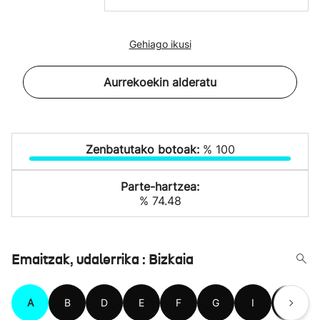
Gehiago ikusi
Aurrekoekin alderatu
Zenbatutako botoak:
% 100
Parte-hartzea:
% 74.48
Emaitzak, udalerrika : Bizkaia
A
B
D
E
F
G
I
J