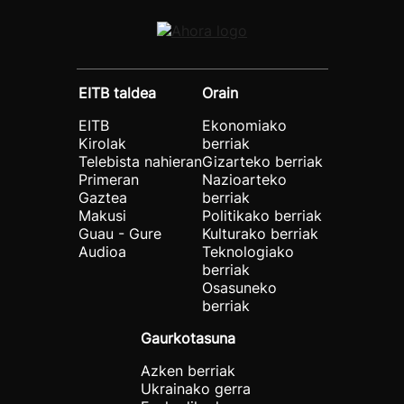
EITB taldea
Orain
EITB
Ekonomiako
Kirolak
berriak
Telebista nahieran
Gizarteko berriak
Primeran
Nazioarteko
Gaztea
berriak
Makusi
Politikako berriak
Guau - Gure
Kulturako berriak
Audioa
Teknologiako
berriak
Osasuneko
berriak
Gaurkotasuna
Azken berriak
Ukrainako gerra