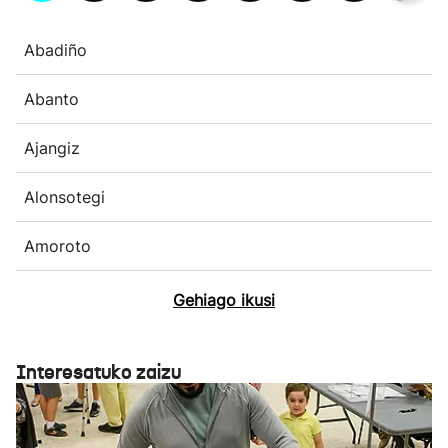
Abadiño
Abanto
Ajangiz
Alonsotegi
Amoroto
Gehiago ikusi
Interesatuko zaizu