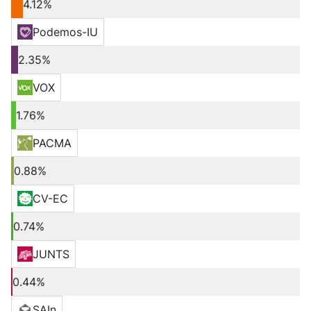
4.12%
Podemos-IU
2.35%
VOX
1.76%
PACMA
0.88%
CV-EC
0.74%
JUNTS
0.44%
SAIn