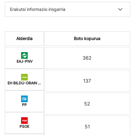
Erakutsi informazio irisgarria
Alderdia
Boto kopurua
362
EAJ-PNV
137
EH BILDU-ORAIN ERREP
52
PP
51
PSOE