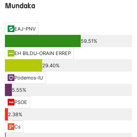
Mundaka
EAJ-PNV
59.51%
EH BILDU-ORAIN ERREP
29.40%
Podemos-IU
5.55%
PSOE
2.38%
Cs