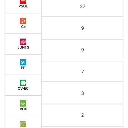
27
PSOE
Cs
9
JUNTS
9
PP
7
CV-EC
3
VOX
2