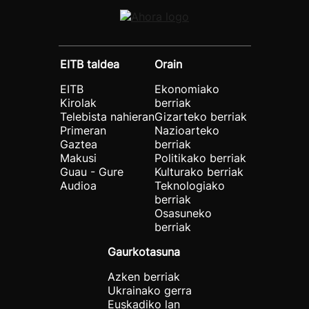
EITB taldea
Orain
EITB
Ekonomiako
Kirolak
berriak
Telebista nahieran
Gizarteko berriak
Primeran
Nazioarteko
Gaztea
berriak
Makusi
Politikako berriak
Guau - Gure
Kulturako berriak
Audioa
Teknologiako
berriak
Osasuneko
berriak
Gaurkotasuna
Azken berriak
Ukrainako gerra
Euskadiko lan