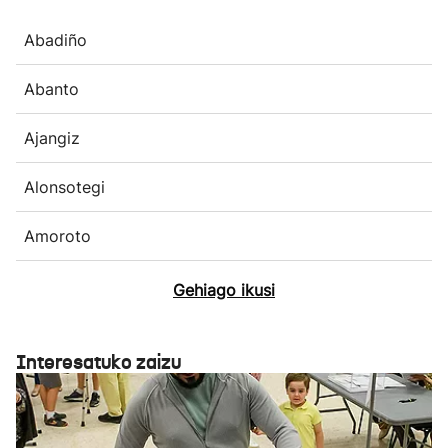
Abadiño
Abanto
Ajangiz
Alonsotegi
Amoroto
Gehiago ikusi
Interesatuko zaizu