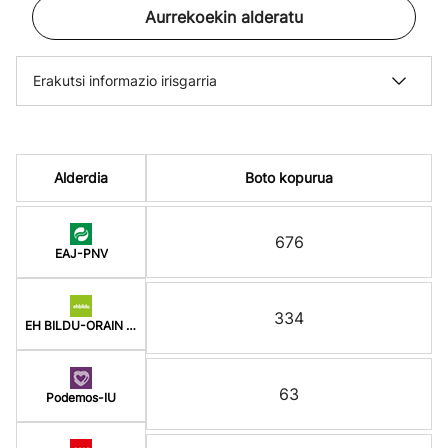
Aurrekoekin alderatu
Erakutsi informazio irisgarria
Alderdia
Boto kopurua
676
EAJ-PNV
334
EH BILDU-ORAIN ERREP
63
Podemos-IU