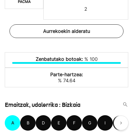
PACMA
2
Aurrekoekin alderatu
Zenbatutako botoak:
% 100
Parte-hartzea:
% 74.64
Emaitzak, udalerrika : Bizkaia
A
B
D
E
F
G
I
J