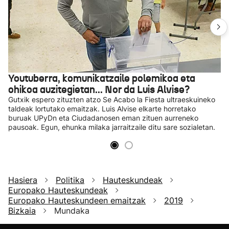
Youtuberra, komunikatzaile polemikoa eta
ohikoa auzitegietan... Nor da Luis Alvise?
Gutxik espero zituzten atzo Se Acabo la Fiesta ultraeskuineko
taldeak lortutako emaitzak. Luis Alvise elkarte horretako
buruak UPyDn eta Ciudadanosen eman zituen aurreneko
pausoak. Egun, ehunka milaka jarraitzaile ditu sare sozialetan.
Hasiera
Politika
Hauteskundeak
Europako Hauteskundeak
Europako Hauteskundeen emaitzak
2019
Bizkaia
Mundaka