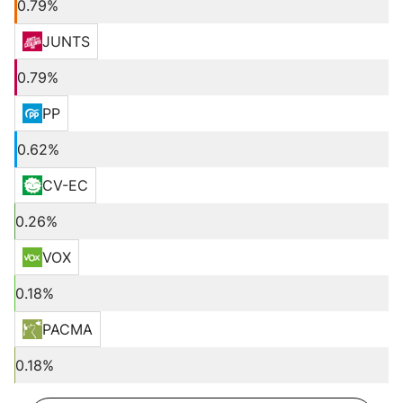
0.79%
JUNTS
0.79%
PP
0.62%
CV-EC
0.26%
VOX
0.18%
PACMA
0.18%