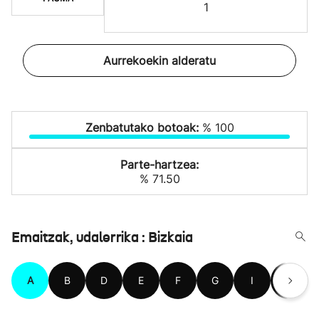
1
Aurrekoekin alderatu
Zenbatutako botoak:
% 100
Parte-hartzea:
% 71.50
Emaitzak, udalerrika : Bizkaia
A
B
D
E
F
G
I
J