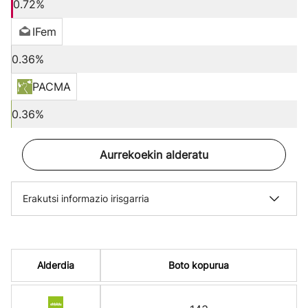
0.72%
IFem
0.36%
PACMA
0.36%
Aurrekoekin alderatu
Erakutsi informazio irisgarria
Alderdia
Boto kopurua