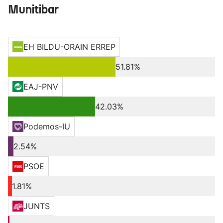
Munitibar
EH BILDU-ORAIN ERREP
51.81%
EAJ-PNV
42.03%
Podemos-IU
2.54%
PSOE
1.81%
JUNTS