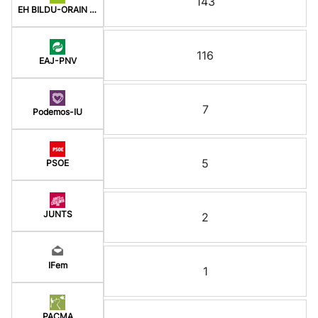
143
EH BILDU-ORAIN ERREP
116
EAJ-PNV
7
Podemos-IU
5
PSOE
JUNTS
2
IFem
1
PACMA