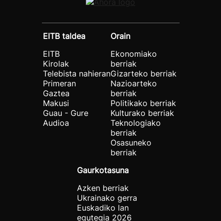
EITB taldea
Orain
EITB
Ekonomiako
Kirolak
berriak
Telebista nahieran
Gizarteko berriak
Primeran
Nazioarteko
Gaztea
berriak
Makusi
Politikako berriak
Guau - Gure
Kulturako berriak
Audioa
Teknologiako
berriak
Osasuneko
berriak
Gaurkotasuna
Azken berriak
Ukrainako gerra
Euskadiko lan
egutegia 2026