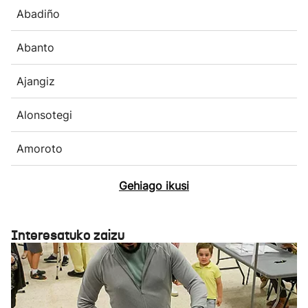
Abadiño
Abanto
Ajangiz
Alonsotegi
Amoroto
Gehiago ikusi
Interesatuko zaizu