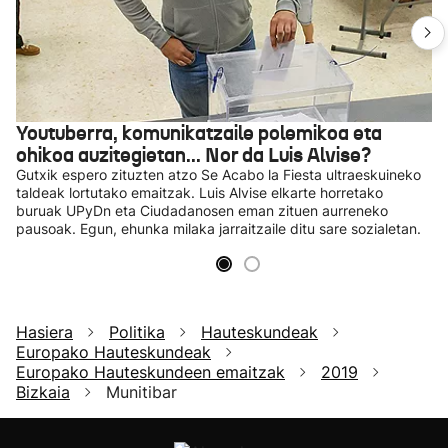
Youtuberra, komunikatzaile polemikoa eta
ohikoa auzitegietan... Nor da Luis Alvise?
Gutxik espero zituzten atzo Se Acabo la Fiesta ultraeskuineko
taldeak lortutako emaitzak. Luis Alvise elkarte horretako
buruak UPyDn eta Ciudadanosen eman zituen aurreneko
pausoak. Egun, ehunka milaka jarraitzaile ditu sare sozialetan.
Hasiera
Politika
Hauteskundeak
Europako Hauteskundeak
Europako Hauteskundeen emaitzak
2019
Bizkaia
Munitibar