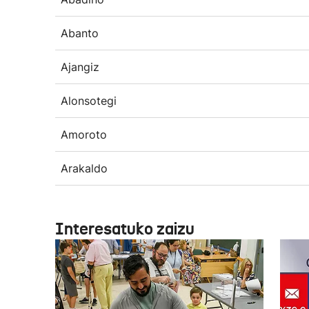
Abanto
Ajangiz
Alonsotegi
Amoroto
Arakaldo
Interesatuko zaizu