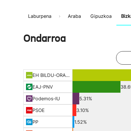
Laburpena
Araba
Gipuzkoa
Bizk
Ondarroa
EH BILDU-ORAIN ERREP
EAJ-PNV
38.
Podemos-IU
5.31%
PSOE
3.10%
PP
1.52%