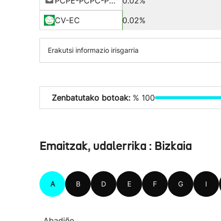
PCPE-PCPC-PCPA
0.02%
CV-EC
0.02%
Erakutsi informazio irisgarria
Zenbatutako botoak:
% 100
Emaitzak, udalerrika : Bizkaia
A
B
D
E
F
G
I
Abadiño