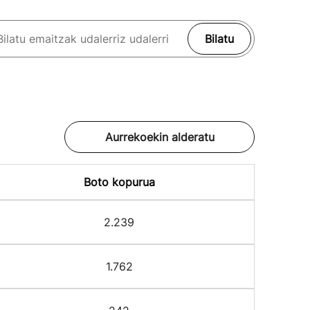
Bilatu
Aurrekoekin alderatu
Boto kopurua
2.239
1.762