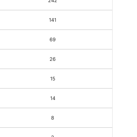
242
141
69
26
15
14
8