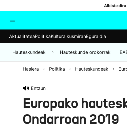
Albiste dira
Aktualitatea
Politika
Kul
Aktualitatea
Politika
Kultura
Ikusmiran
Eguraldia
Gizartea
Hauteskundeak
Ekonomia
Hauteskundeak
Hauteskunde orokorrak
EA
Munduko albisteak
Hasiera
Politika
Hauteskundeak
Eur
Entzun
Europako hautes
Ondarroan 2019