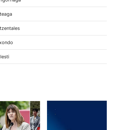
teaga
tzentales
xondo
lesti