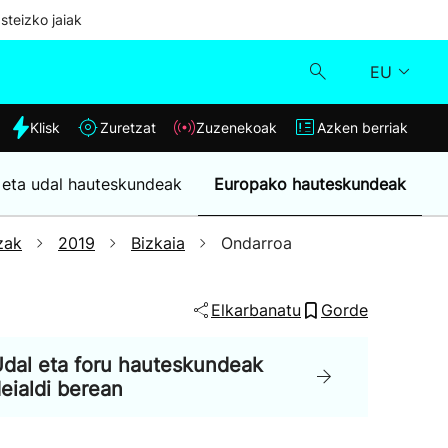
steizko jaiak
EU
dia
Klisk
Zuretzat
Zuzenekoak
Azken berriak
Klisk
 eta udal hauteskundeak
Europako hauteskundeak
Zuzenekoak
zak
2019
Bizkaia
Ondarroa
Zuretzat
Elkarbanatu
Gorde
Azken berriak
dal eta foru hauteskundeak
eialdi berean