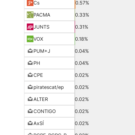
Cs
0.57%
PACMA
0.33%
JUNTS
0.31%
VOX
0.18%
PUM+J
0.04%
PH
0.04%
CPE
0.02%
piratescat/ep
0.02%
ALTER
0.02%
CONTIGO
0.02%
AxSÍ
0.02%