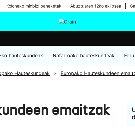
|
|
Koloneko minbizi baheketak
Abuztuaren 12ko eklipsea
Ga
tura
Ikusmiran
Egural
Osasuna
Teknologia
Eko hauteskundeak
Nafarroako hauteskundeak
Foru
opako Hauteskundeak
Europako Hauteskundeen emait
kundeen emaitzak
U
d