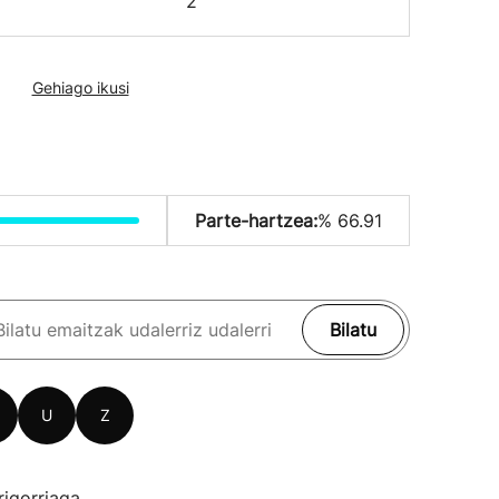
2
Gehiago ikusi
Parte-hartzea:
% 66.91
Bilatu
U
Z
rigorriaga