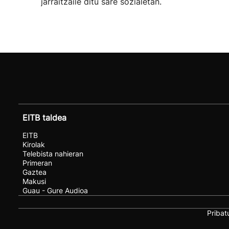
jarraitzaile ditu sare sozialetan.
EITB taldea
EITB
Kirolak
Telebista nahieran
Primeran
Gaztea
Makusi
Guau - Gure Audioa
Pribat