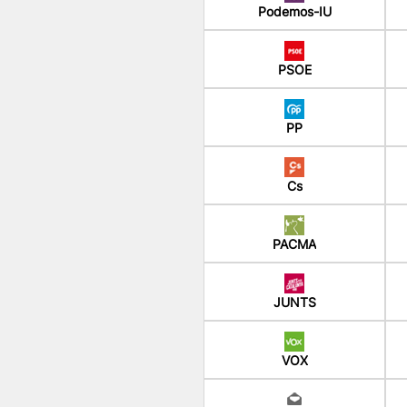
Podemos-IU
PSOE
PP
Cs
PACMA
JUNTS
VOX