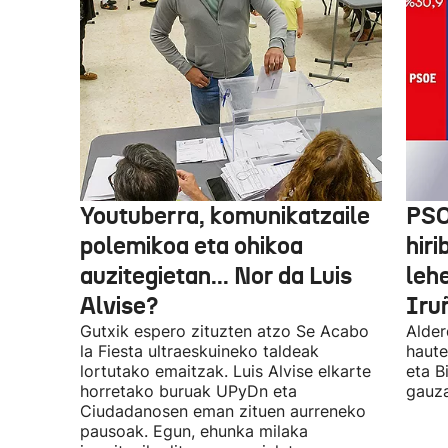
Youtuberra, komunikatzaile
PSO
polemikoa eta ohikoa
hiri
auzitegietan... Nor da Luis
leh
Alvise?
Iru
Gutxik espero zituzten atzo Se Acabo
Alder
la Fiesta ultraeskuineko taldeak
haute
lortutako emaitzak. Luis Alvise elkarte
eta B
horretako buruak UPyDn eta
gauza
Ciudadanosen eman zituen aurreneko
pausoak. Egun, ehunka milaka