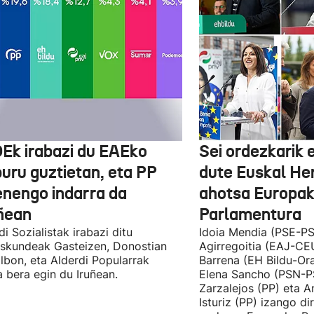
Ek irabazi du EAEko
Sei ordezkarik
buru guztietan, eta PP
dute Euskal He
enengo indarra da
ahotsa Europa
ñean
Parlamentura
di Sozialistak irabazi ditu
Idoia Mendia (PSE-PS
skundeak Gasteizen, Donostian
Agirregoitia (EAJ-CE
ilbon, eta Alderdi Popularrak
Barrena (EH Bildu-Ora
 bera egin du Iruñean.
Elena Sancho (PSN-P
Zarzalejos (PP) eta 
Isturiz (PP) izango d