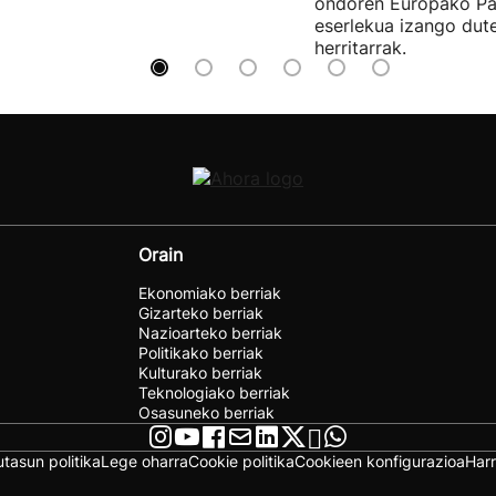
ondoren Europako Pa
eserlekua izango dut
herritarrak.
Orain
Ekonomiako berriak
Gizarteko berriak
Nazioarteko berriak
Politikako berriak
Kulturako berriak
Teknologiako berriak
Osasuneko berriak
utasun politika
Lege oharra
Cookie politika
Cookieen konfigurazioa
Har