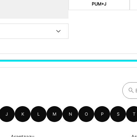
PUM+J
J
K
L
M
N
O
P
S
T
Arantzazu
Ar