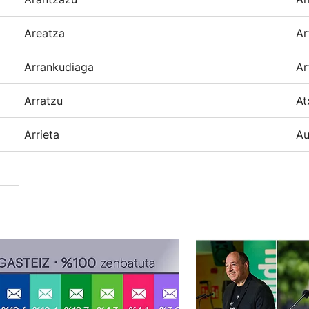
Areatza
Ar
Arrankudiaga
Ar
Arratzu
At
Arrieta
Au