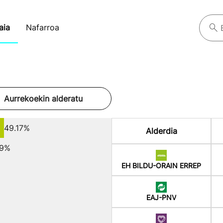
aia
Nafarroa
Aurrekoekin alderatu
49.17%
Alderdia
69%
EH BILDU-ORAIN ERREP
EAJ-PNV