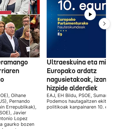
 eramango
Ultraeskuina eta migrazioa
rriaren
Europako ardatz
ko
nagusietakoak, izan dituzt
hizpide alderdiek
OE), Oihane
EAJ, EH Bildu, PSOE, Sumar, PP eta
US), Pernando
Podemos hautagaitzen ekitaldi
in Errepublikak),
politikoak kanpainaren 10. egunean.
SOE), Javier
Antonio Lopez
ira gaurko bozen