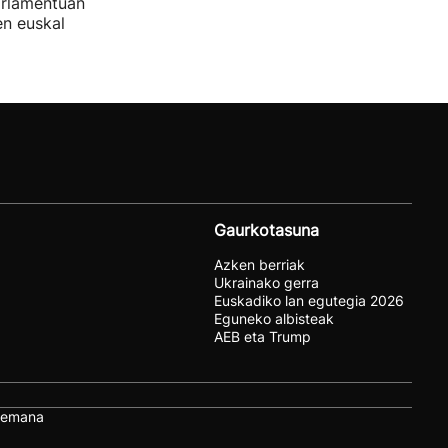
rlamentuan
en euskal
Gaurkotasuna
Azken berriak
Ukrainako gerra
Euskadiko lan egutegia 2026
Eguneko albisteak
AEB eta Trump
remana