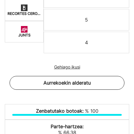
RECORTES CERO-LV-GVE
5
JUNTS
4
Gehiago ikusi
Aurrekoekin alderatu
Zenbatutako botoak:
% 100
Parte-hartzea:
% 66.38