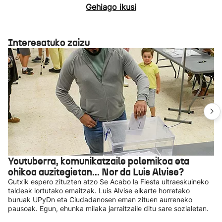
Gehiago ikusi
Interesatuko zaizu
Youtuberra, komunikatzaile polemikoa eta
ohikoa auzitegietan... Nor da Luis Alvise?
Gutxik espero zituzten atzo Se Acabo la Fiesta ultraeskuineko
taldeak lortutako emaitzak. Luis Alvise elkarte horretako
buruak UPyDn eta Ciudadanosen eman zituen aurreneko
pausoak. Egun, ehunka milaka jarraitzaile ditu sare sozialetan.