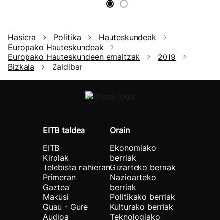
Hasiera
Politika
Hauteskundeak
Europako Hauteskundeak
Europako Hauteskundeen emaitzak
2019
Bizkaia
Zaldibar
EITB taldea
Orain
EITB
Ekonomiako
Kirolak
berriak
Telebista nahieran
Gizarteko berriak
Primeran
Nazioarteko
Gaztea
berriak
Makusi
Politikako berriak
Guau - Gure
Kulturako berriak
Audioa
Teknologiako