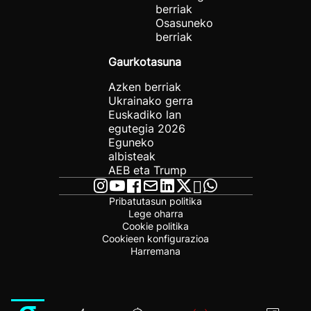
berriak
Osasuneko
berriak
Gaurkotasuna
Azken berriak
Ukrainako gerra
Euskadiko lan
egutegia 2026
Eguneko
albisteak
AEB eta Trump
Pribatutasun politika
Lege oharra
Cookie politika
Cookieen konfigurazioa
Harremana