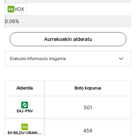
VOX
0.06%
Aurrekoekin alderatu
Erakutsi informazio irisgarria
Alderdia
Boto kopurua
501
EAJ-PNV
459
EH BILDU-ORAIN ERREP