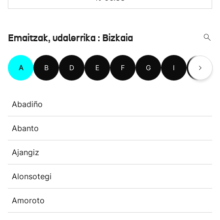
Emaitzak, udalerrika : Bizkaia
A
B
D
E
F
G
I
J
Abadiño
Abanto
Ajangiz
Alonsotegi
Amoroto