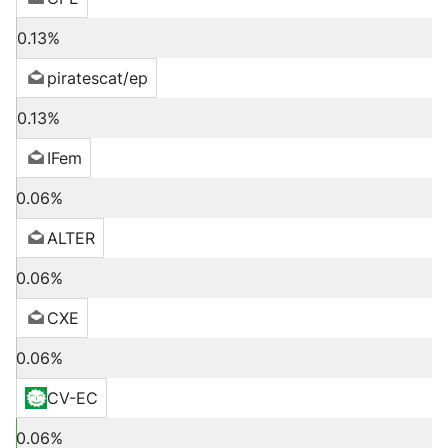
0.13%
piratescat/ep
0.13%
IFem
0.06%
ALTER
0.06%
CXE
0.06%
CV-EC
0.06%