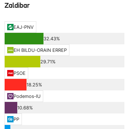
Zaldibar
EAJ-PNV
32.43%
EH BILDU-ORAIN ERREP
29.71%
PSOE
18.25%
Podemos-IU
10.68%
PP