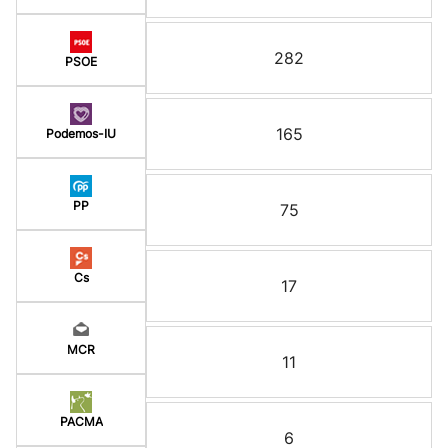
282
PSOE
165
Podemos-IU
PP
75
Cs
17
MCR
11
PACMA
6