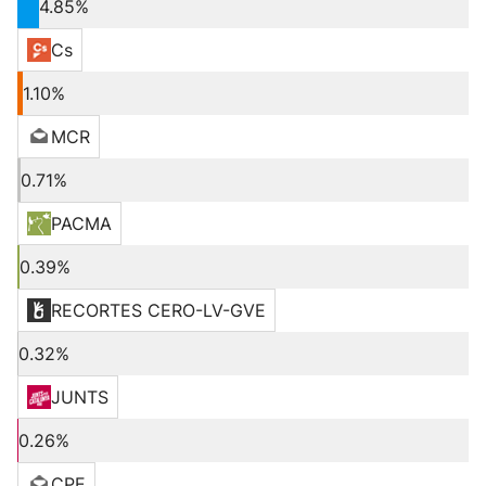
4.85%
Cs
1.10%
MCR
0.71%
PACMA
0.39%
RECORTES CERO-LV-GVE
0.32%
JUNTS
0.26%
CPE