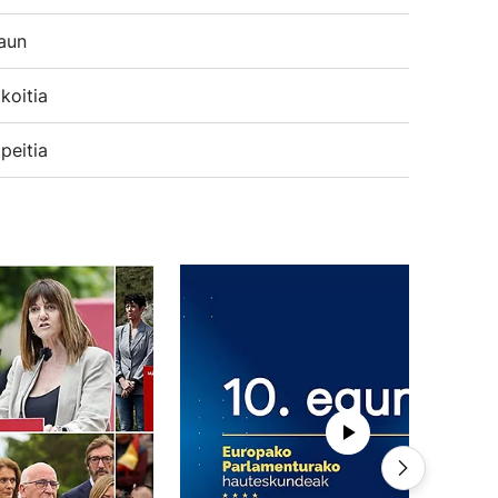
aun
koitia
peitia