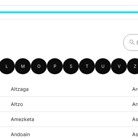
L
M
O
P
S
T
U
V
Z
Altzaga
Ar
Altzo
Ar
Amezketa
As
Andoain
As