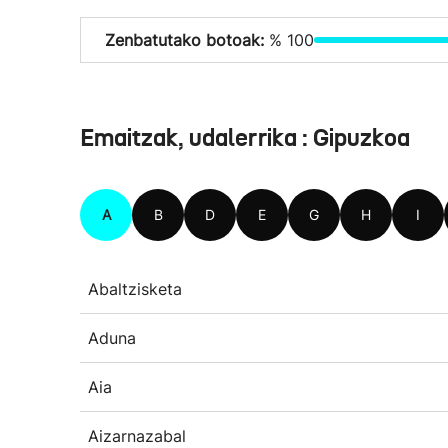
Zenbatutako botoak:
% 100
Emaitzak, udalerrika : Gipuzkoa
A
B
D
E
G
H
I
Abaltzisketa
Aduna
Aia
Aizarnazabal