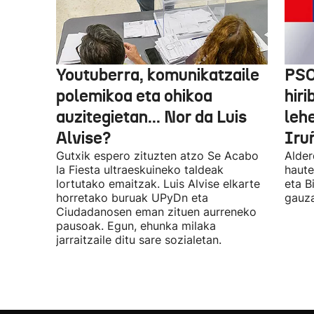
Youtuberra, komunikatzaile
PSO
polemikoa eta ohikoa
hiri
auzitegietan... Nor da Luis
leh
Alvise?
Iru
Gutxik espero zituzten atzo Se Acabo
Alder
la Fiesta ultraeskuineko taldeak
haute
lortutako emaitzak. Luis Alvise elkarte
eta B
horretako buruak UPyDn eta
gauza
Ciudadanosen eman zituen aurreneko
pausoak. Egun, ehunka milaka
jarraitzaile ditu sare sozialetan.