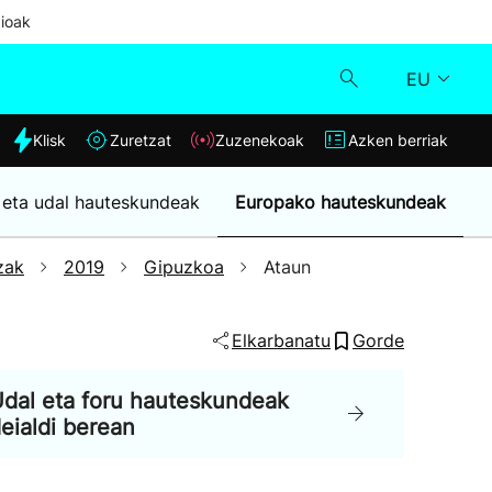
ioak
EU
dia
Klisk
Zuretzat
Zuzenekoak
Azken berriak
Klisk
 eta udal hauteskundeak
Europako hauteskundeak
Zuzenekoak
zak
2019
Gipuzkoa
Ataun
Zuretzat
Elkarbanatu
Gorde
Azken berriak
dal eta foru hauteskundeak
eialdi berean