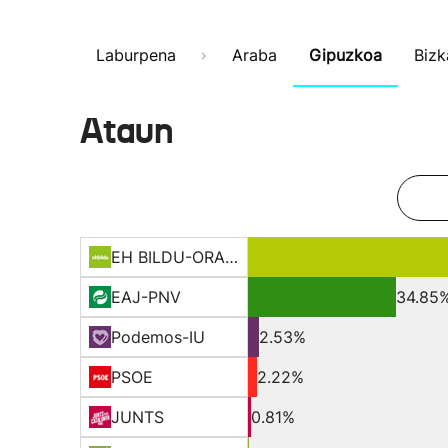
Laburpena
Araba
Gipuzkoa
Bizk
Ataun
EH BILDU-ORAIN ERREP
EAJ-PNV
34.85
Podemos-IU
2.53%
PSOE
2.22%
JUNTS
0.81%