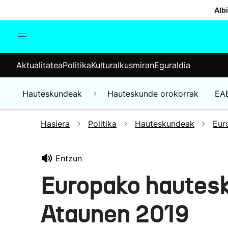
Albi
Aktualitatea
Politika
Kul
Aktualitatea
Politika
Kultura
Ikusmiran
Eguraldia
Gizartea
Hauteskundeak
Ekonomia
Hauteskundeak
Hauteskunde orokorrak
EA
Munduko albisteak
Hasiera
Politika
Hauteskundeak
Eur
Entzun
Europako hautes
Ataunen 2019