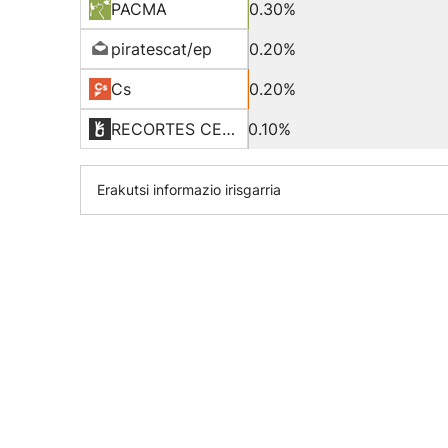
PACMA
0.30%
piratescat/ep
0.20%
Cs
0.20%
RECORTES CERO-LV-GVE
0.10%
Erakutsi informazio irisgarria