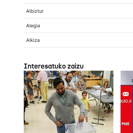
Albiztur
Alegia
Alkiza
Interesatuko zaizu