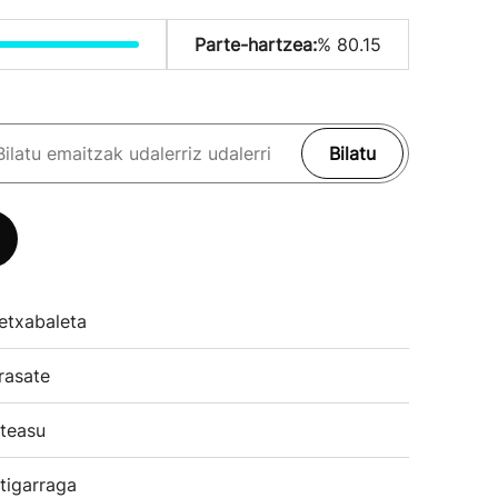
Parte-hartzea:
% 80.15
Bilatu
etxabaleta
rasate
teasu
tigarraga