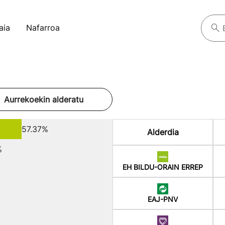
aia
Nafarroa
Aurrekoekin alderatu
57.37%
Alderdia
%
EH BILDU-ORAIN ERREP
EAJ-PNV