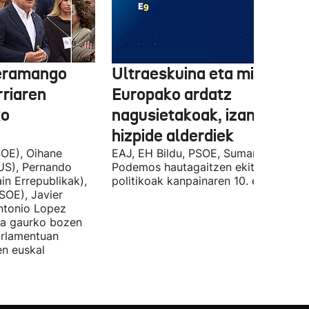
 eramango
Ultraeskuina eta migrazioa
rriaren
Europako ardatz
ko
nagusietakoak, izan dituzt
hizpide alderdiek
OE), Oihane
EAJ, EH Bildu, PSOE, Sumar, PP eta
US), Pernando
Podemos hautagaitzen ekitaldi
in Errepublikak),
politikoak kanpainaren 10. egunean.
SOE), Javier
Antonio Lopez
ira gaurko bozen
rlamentuan
en euskal