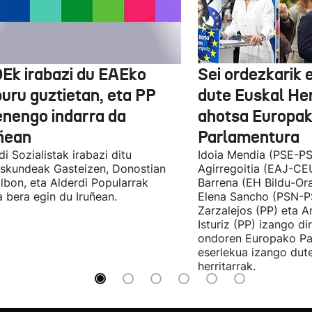
Ek irabazi du EAEko
Sei ordezkarik
buru guztietan, eta PP
dute Euskal He
enengo indarra da
ahotsa Europa
ñean
Parlamentura
di Sozialistak irabazi ditu
Idoia Mendia (PSE-PS
skundeak Gasteizen, Donostian
Agirregoitia (EAJ-CE
ilbon, eta Alderdi Popularrak
Barrena (EH Bildu-Ora
 bera egin du Iruñean.
Elena Sancho (PSN-P
Zarzalejos (PP) eta 
Isturiz (PP) izango d
ondoren Europako Pa
eserlekua izango dut
herritarrak.