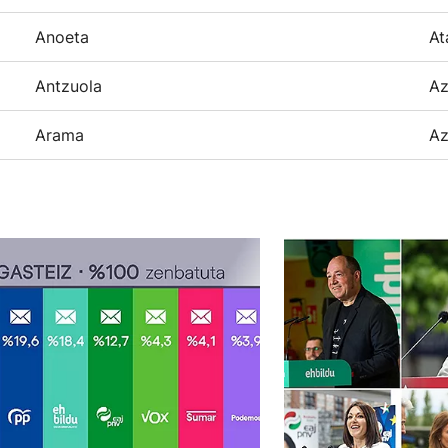
Anoeta
At
Antzuola
Az
Arama
Az