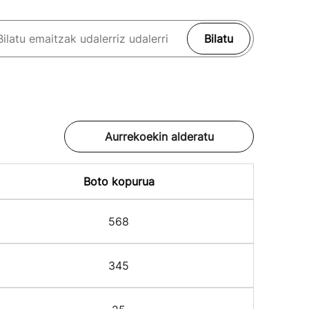
Bilatu
Aurrekoekin alderatu
Boto kopurua
568
345