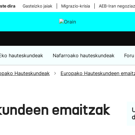
|
|
ste dira
Gasteizko jaiak
Migrazio-krisia
AEB-Iran negoziaz
tura
Ikusmiran
Egural
Osasuna
Teknologia
Eko hauteskundeak
Nafarroako hauteskundeak
Foru
opako Hauteskundeak
Europako Hauteskundeen emait
kundeen emaitzak
U
d