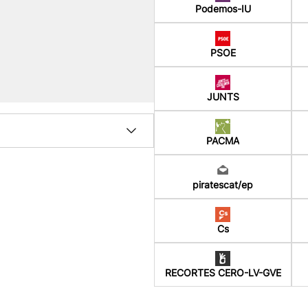
Podemos-IU
PSOE
JUNTS
PACMA
piratescat/ep
Cs
RECORTES CERO-LV-GVE