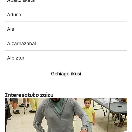
Abaltzisketa
Aduna
Aia
Aizarnazabal
Albiztur
Gehiago ikusi
Interesatuko zaizu