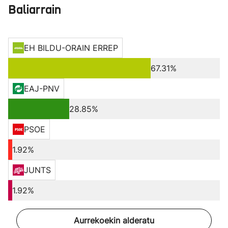
Baliarrain
EH BILDU-ORAIN ERREP
67.31%
EAJ-PNV
28.85%
PSOE
1.92%
JUNTS
1.92%
Aurrekoekin alderatu