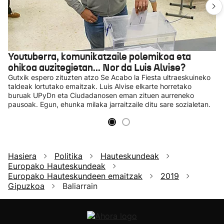
Youtuberra, komunikatzaile polemikoa eta
ohikoa auzitegietan... Nor da Luis Alvise?
Gutxik espero zituzten atzo Se Acabo la Fiesta ultraeskuineko
taldeak lortutako emaitzak. Luis Alvise elkarte horretako
buruak UPyDn eta Ciudadanosen eman zituen aurreneko
pausoak. Egun, ehunka milaka jarraitzaile ditu sare sozialetan.
Hasiera
Politika
Hauteskundeak
Europako Hauteskundeak
Europako Hauteskundeen emaitzak
2019
Gipuzkoa
Baliarrain