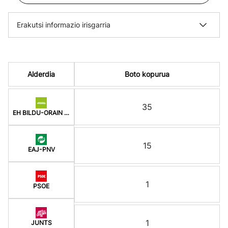
Erakutsi informazio irisgarria
Alderdia
Boto kopurua
35
EH BILDU-ORAIN ERREP
15
EAJ-PNV
1
PSOE
1
JUNTS