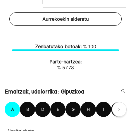
Aurrekoekin alderatu
Zenbatutako botoak:
% 100
Parte-hartzea:
% 57.78
Emaitzak, udalerrika : Gipuzkoa
A
B
D
E
G
H
I
L