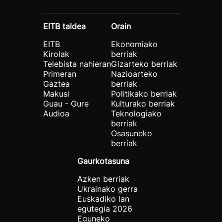
EITB taldea
Orain
EITB
Ekonomiako
Kirolak
berriak
Telebista nahieran
Gizarteko berriak
Primeran
Nazioarteko
Gaztea
berriak
Makusi
Politikako berriak
Guau - Gure
Kulturako berriak
Audioa
Teknologiako
berriak
Osasuneko
berriak
Gaurkotasuna
Azken berriak
Ukrainako gerra
Euskadiko lan
egutegia 2026
Eguneko