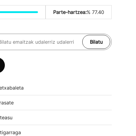
Parte-hartzea:
% 77.40
Bilatu
etxabaleta
rasate
teasu
tigarraga