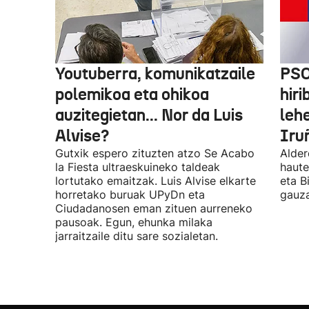
Youtuberra, komunikatzaile
PSO
polemikoa eta ohikoa
hiri
auzitegietan... Nor da Luis
leh
Alvise?
Iru
Gutxik espero zituzten atzo Se Acabo
Alder
la Fiesta ultraeskuineko taldeak
haute
lortutako emaitzak. Luis Alvise elkarte
eta B
horretako buruak UPyDn eta
gauza
Ciudadanosen eman zituen aurreneko
pausoak. Egun, ehunka milaka
jarraitzaile ditu sare sozialetan.