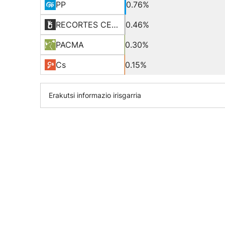
PP
0.76%
RECORTES CERO-LV-GVE
0.46%
PACMA
0.30%
Cs
0.15%
Erakutsi informazio irisgarria