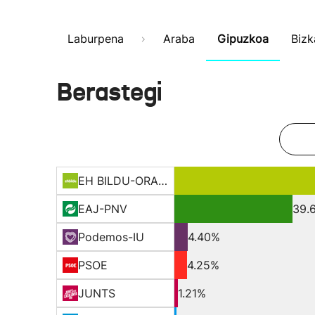
Laburpena
Araba
Gipuzkoa
Bizk
Berastegi
EH BILDU-ORAIN ERREP
EAJ-PNV
39.
Podemos-IU
4.40%
PSOE
4.25%
JUNTS
1.21%