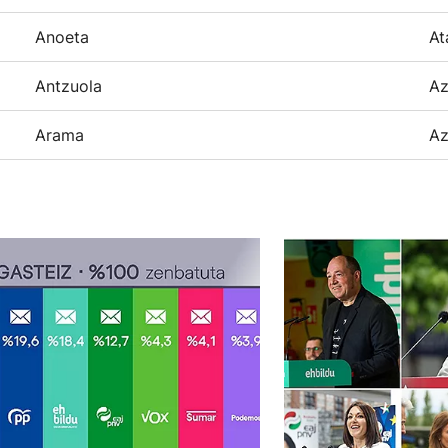
Anoeta
At
Antzuola
Az
Arama
Az