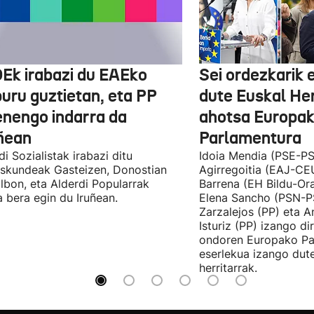
Ek irabazi du EAEko
Sei ordezkarik
buru guztietan, eta PP
dute Euskal He
enengo indarra da
ahotsa Europa
ñean
Parlamentura
di Sozialistak irabazi ditu
Idoia Mendia (PSE-PS
skundeak Gasteizen, Donostian
Agirregoitia (EAJ-CE
ilbon, eta Alderdi Popularrak
Barrena (EH Bildu-Ora
 bera egin du Iruñean.
Elena Sancho (PSN-P
Zarzalejos (PP) eta 
Isturiz (PP) izango d
ondoren Europako Pa
eserlekua izango dut
herritarrak.