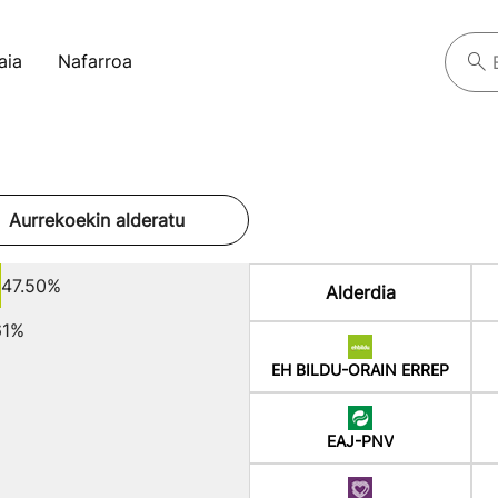
aia
Nafarroa
Aurrekoekin alderatu
47.50%
Alderdia
61%
EH BILDU-ORAIN ERREP
EAJ-PNV