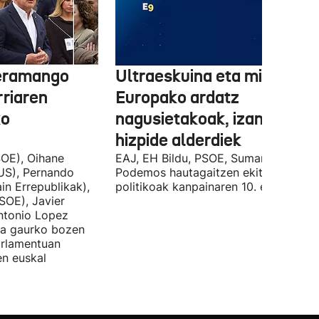
 eramango
Ultraeskuina eta migrazioa
rriaren
Europako ardatz
ko
nagusietakoak, izan dituzt
hizpide alderdiek
OE), Oihane
EAJ, EH Bildu, PSOE, Sumar, PP eta
US), Pernando
Podemos hautagaitzen ekitaldi
in Errepublikak),
politikoak kanpainaren 10. egunean.
SOE), Javier
Antonio Lopez
ira gaurko bozen
rlamentuan
en euskal