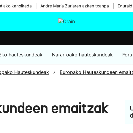
|
|
tiako kanoikada
Andre Maria Zuriaren azken txanpa
Egurald
tura
Ikusmiran
Egural
Osasuna
Teknologia
Eko hauteskundeak
Nafarroako hauteskundeak
Foru
opako Hauteskundeak
Europako Hauteskundeen emait
kundeen emaitzak
U
d