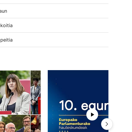
aun
koitia
peitia