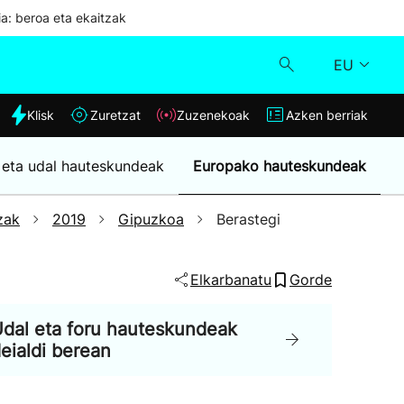
ia: beroa eta ekaitzak
EU
dia
Klisk
Zuretzat
Zuzenekoak
Azken berriak
Klisk
 eta udal hauteskundeak
Europako hauteskundeak
Zuzenekoak
zak
2019
Gipuzkoa
Berastegi
Zuretzat
Elkarbanatu
Gorde
Azken berriak
dal eta foru hauteskundeak
eialdi berean