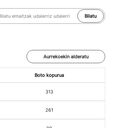
Bilatu
Aurrekoekin alderatu
Boto kopurua
313
261