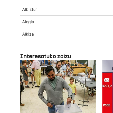
Albiztur
Alegia
Alkiza
Interesatuko zaizu