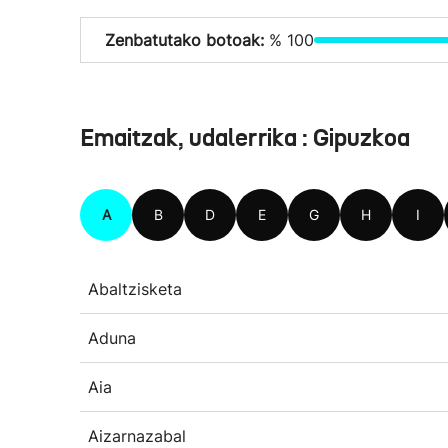
Zenbatutako botoak:
% 100
Emaitzak, udalerrika : Gipuzkoa
A
B
D
E
G
H
I
Abaltzisketa
Aduna
Aia
Aizarnazabal