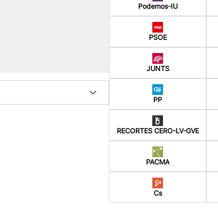
Podemos-IU
PSOE
JUNTS
PP
RECORTES CERO-LV-GVE
PACMA
Cs