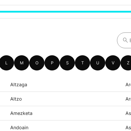
L
M
O
P
S
T
U
V
Z
Altzaga
Ar
Altzo
Ar
Amezketa
As
Andoain
As