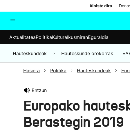
Albiste dira
Donos
Aktualitatea
Politika
Kul
Aktualitatea
Politika
Kultura
Ikusmiran
Eguraldia
Gizartea
Hauteskundeak
Ekonomia
Hauteskundeak
Hauteskunde orokorrak
EA
Munduko albisteak
Hasiera
Politika
Hauteskundeak
Eur
Entzun
Europako hautes
Berastegin 2019