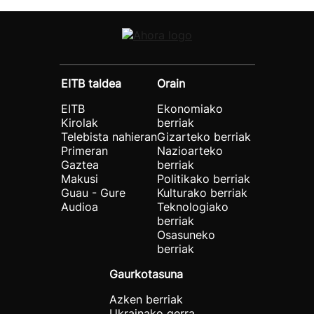
EITB taldea
Orain
EITB
Ekonomiako
Kirolak
berriak
Telebista nahieran
Gizarteko berriak
Primeran
Nazioarteko
Gaztea
berriak
Makusi
Politikako berriak
Guau - Gure
Kulturako berriak
Audioa
Teknologiako
berriak
Osasuneko
berriak
Gaurkotasuna
Azken berriak
Ukrainako gerra