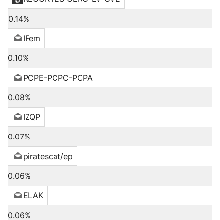
0.14%
IFem
0.10%
PCPE-PCPC-PCPA
0.08%
IZQP
0.07%
piratescat/ep
0.06%
ELAK
0.06%