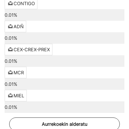
CONTIGO
0.01%
ADÑ
0.01%
CEX-CREX-PREX
0.01%
MCR
0.01%
MIEL
0.01%
Aurrekoekin alderatu