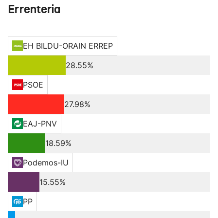
Errenteria
EH BILDU-ORAIN ERREP
28.55%
PSOE
27.98%
EAJ-PNV
18.59%
Podemos-IU
15.55%
PP