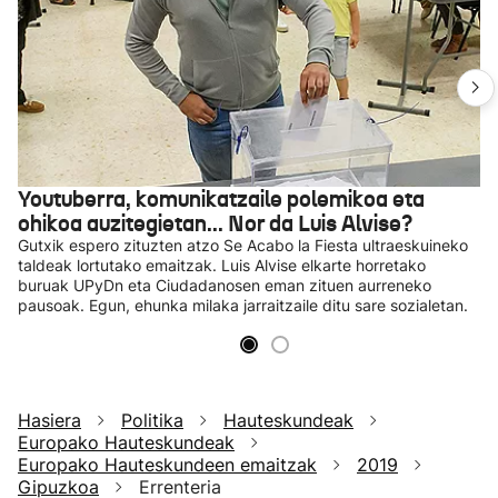
Youtuberra, komunikatzaile polemikoa eta
ohikoa auzitegietan... Nor da Luis Alvise?
Gutxik espero zituzten atzo Se Acabo la Fiesta ultraeskuineko
taldeak lortutako emaitzak. Luis Alvise elkarte horretako
buruak UPyDn eta Ciudadanosen eman zituen aurreneko
pausoak. Egun, ehunka milaka jarraitzaile ditu sare sozialetan.
Hasiera
Politika
Hauteskundeak
Europako Hauteskundeak
Europako Hauteskundeen emaitzak
2019
Gipuzkoa
Errenteria