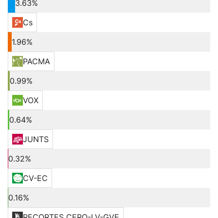
3.63%
Cs
1.96%
PACMA
0.99%
VOX
0.64%
JUNTS
0.32%
CV-EC
0.16%
RECORTES CERO-LV-GVE