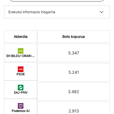
Erakutsi informazio irisgarria
Alderdia
Boto kopurua
5.347
EH BILDU-ORAIN ERREP
5.241
PSOE
3.482
EAJ-PNV
2.913
Podemos-IU