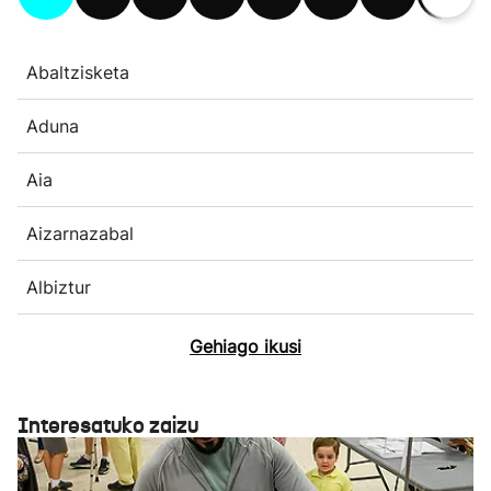
Abaltzisketa
Aduna
Aia
Aizarnazabal
Albiztur
Gehiago ikusi
Interesatuko zaizu