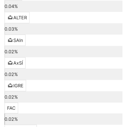
0.04%
ALTER
0.03%
SAIn
0.02%
AxSÍ
0.02%
IGRE
0.02%
FAC
0.02%