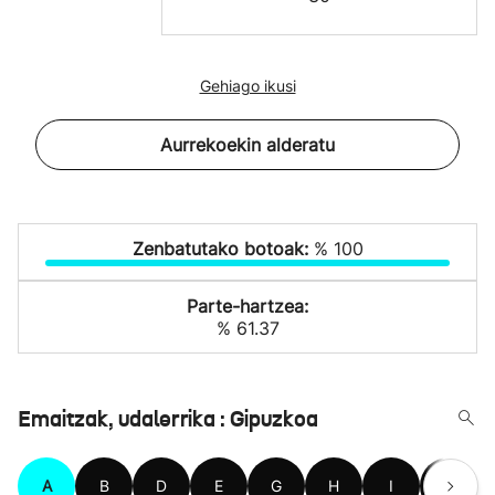
Gehiago ikusi
Aurrekoekin alderatu
Zenbatutako botoak:
% 100
Parte-hartzea:
% 61.37
Emaitzak, udalerrika : Gipuzkoa
A
B
D
E
G
H
I
L