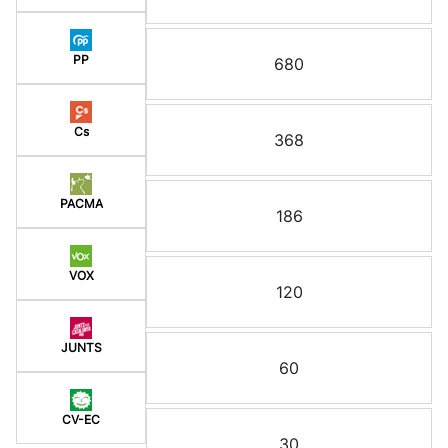
PP
680
Cs
368
PACMA
186
VOX
120
JUNTS
60
CV-EC
30