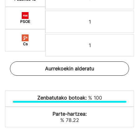
1
PSOE
Cs
1
Aurrekoekin alderatu
Zenbatutako botoak:
% 100
Parte-hartzea:
% 78.22