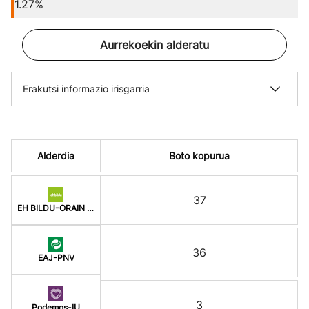
1.27%
Aurrekoekin alderatu
Erakutsi informazio irisgarria
Alderdia
Boto kopurua
37
EH BILDU-ORAIN ERREP
36
EAJ-PNV
3
Podemos-IU