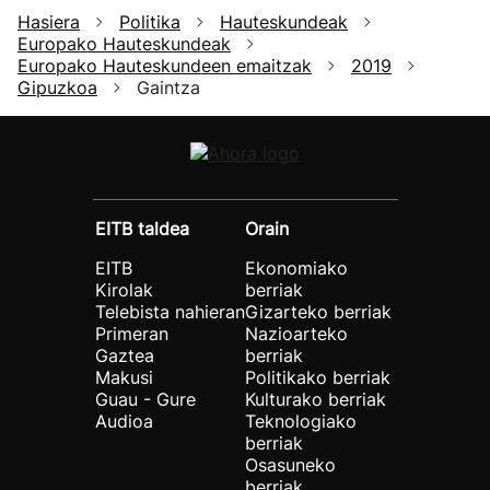
Hasiera
Politika
Hauteskundeak
Europako Hauteskundeak
Europako Hauteskundeen emaitzak
2019
Gipuzkoa
Gaintza
EITB taldea
Orain
EITB
Ekonomiako
Kirolak
berriak
Telebista nahieran
Gizarteko berriak
Primeran
Nazioarteko
Gaztea
berriak
Makusi
Politikako berriak
Guau - Gure
Kulturako berriak
Audioa
Teknologiako
berriak
Osasuneko
berriak