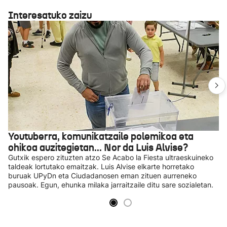
Interesatuko zaizu
Youtuberra, komunikatzaile polemikoa eta
ohikoa auzitegietan... Nor da Luis Alvise?
Gutxik espero zituzten atzo Se Acabo la Fiesta ultraeskuineko
taldeak lortutako emaitzak. Luis Alvise elkarte horretako
buruak UPyDn eta Ciudadanosen eman zituen aurreneko
pausoak. Egun, ehunka milaka jarraitzaile ditu sare sozialetan.