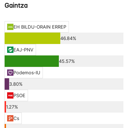
Gaintza
EH BILDU-ORAIN ERREP
46.84%
EAJ-PNV
45.57%
Podemos-IU
3.80%
PSOE
1.27%
Cs