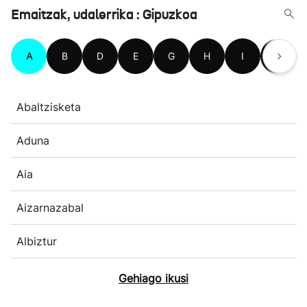
Emaitzak, udalerrika : Gipuzkoa
A
B
D
E
G
H
I
L
Abaltzisketa
Aduna
Aia
Aizarnazabal
Albiztur
Gehiago ikusi