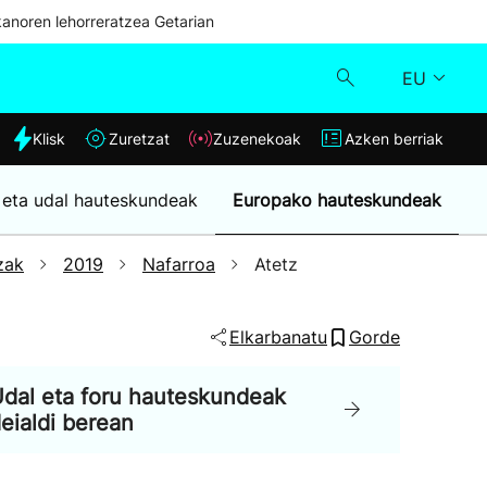
kanoren lehorreratzea Getarian
EU
dia
Klisk
Zuretzat
Zuzenekoak
Azken berriak
Klisk
 eta udal hauteskundeak
Europako hauteskundeak
Zuzenekoak
zak
2019
Nafarroa
Atetz
Zuretzat
Elkarbanatu
Gorde
Azken berriak
dal eta foru hauteskundeak
eialdi berean