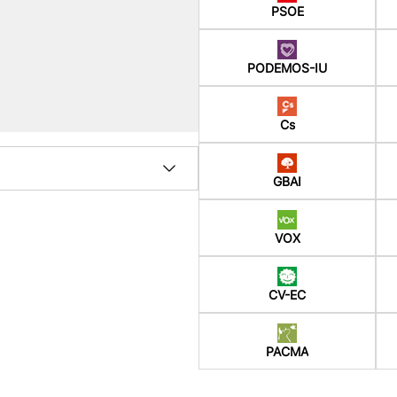
PSOE
PODEMOS-IU
Cs
GBAI
VOX
CV-EC
PACMA