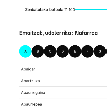
Zenbatutako botoak:
% 100
Emaitzak, udalerrika : Nafarroa
A
B
C
D
E
F
G
Abaigar
Abartzuza
Abaurregaina
Abaurrepea