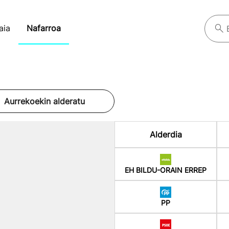
aia
Nafarroa
Aurrekoekin alderatu
%
Alderdia
EH BILDU-ORAIN ERREP
PP