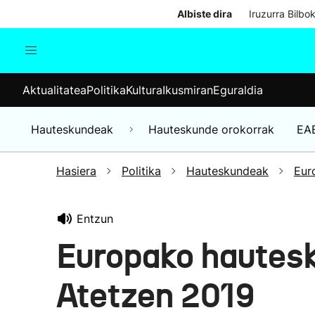
Albiste dira
Iruzurra Bilbo
Aktualitatea
Politika
Kul
Aktualitatea
Politika
Kultura
Ikusmiran
Eguraldia
Gizartea
Hauteskundeak
Ekonomia
Hauteskundeak
Hauteskunde orokorrak
EA
Munduko albisteak
Hasiera
Politika
Hauteskundeak
Eur
Entzun
Europako hautes
Atetzen 2019