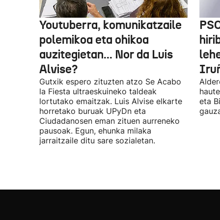
Youtuberra, komunikatzaile
PSO
polemikoa eta ohikoa
hiri
auzitegietan... Nor da Luis
leh
Alvise?
Iru
Gutxik espero zituzten atzo Se Acabo
Alder
la Fiesta ultraeskuineko taldeak
haute
lortutako emaitzak. Luis Alvise elkarte
eta B
horretako buruak UPyDn eta
gauza
Ciudadanosen eman zituen aurreneko
pausoak. Egun, ehunka milaka
jarraitzaile ditu sare sozialetan.