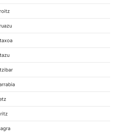
roitz
ruazu
taxoa
tazu
tzibar
arrabia
etz
ritz
agra