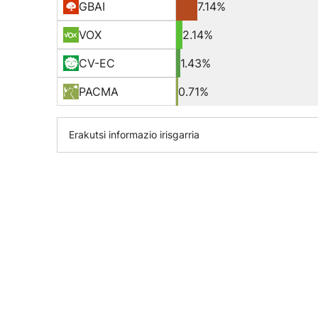
GBAI
7.14%
VOX
2.14%
CV-EC
1.43%
PACMA
0.71%
Erakutsi informazio irisgarria