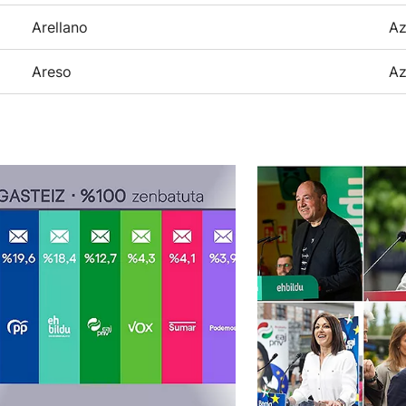
Arellano
Az
Areso
Az