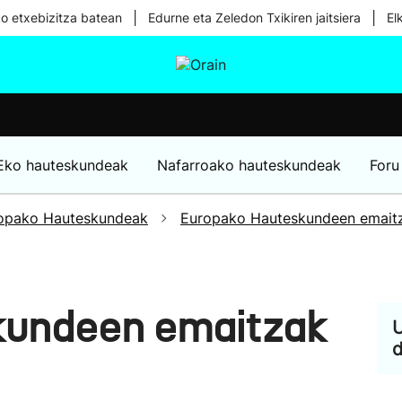
|
|
ko etxebizitza batean
Edurne eta Zeledon Txikiren jaitsiera
El
tura
Ikusmiran
Egural
Osasuna
Teknologia
Eko hauteskundeak
Nafarroako hauteskundeak
Foru
opako Hauteskundeak
Europako Hauteskundeen emait
kundeen emaitzak
U
d