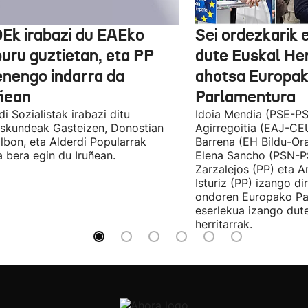
Ek irabazi du EAEko
Sei ordezkarik
buru guztietan, eta PP
dute Euskal He
enengo indarra da
ahotsa Europa
ñean
Parlamentura
di Sozialistak irabazi ditu
Idoia Mendia (PSE-PS
skundeak Gasteizen, Donostian
Agirregoitia (EAJ-CE
ilbon, eta Alderdi Popularrak
Barrena (EH Bildu-Ora
 bera egin du Iruñean.
Elena Sancho (PSN-P
Zarzalejos (PP) eta 
Isturiz (PP) izango d
ondoren Europako Pa
eserlekua izango dut
herritarrak.