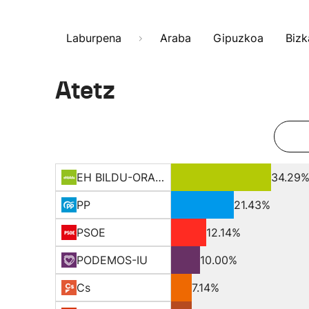
Laburpena
Araba
Gipuzkoa
Bizk
Atetz
EH BILDU-ORAIN ERREP
34.29
PP
21.43%
PSOE
12.14%
PODEMOS-IU
10.00%
Cs
7.14%