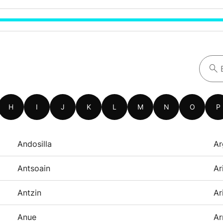
H
I
J
K
L
M
N
O
P
Andosilla
Ar
Antsoain
Ar
Antzin
Ar
Anue
Ar