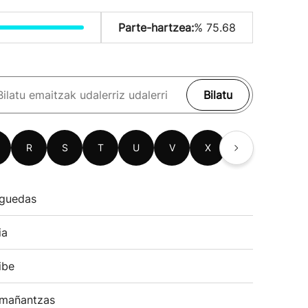
Parte-hartzea:
% 75.68
Bilatu
R
S
T
U
V
X
Z
guedas
ia
ibe
mañantzas