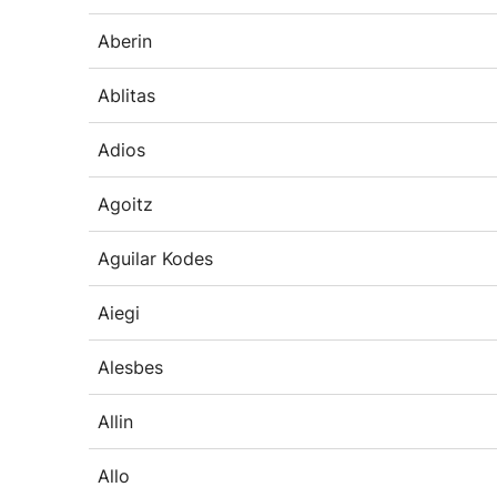
Aberin
Ablitas
Adios
Agoitz
Aguilar Kodes
Aiegi
Alesbes
Allin
Allo