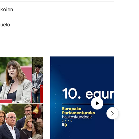
koien
uelo