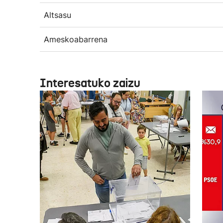
Altsasu
Ameskoabarrena
Interesatuko zaizu