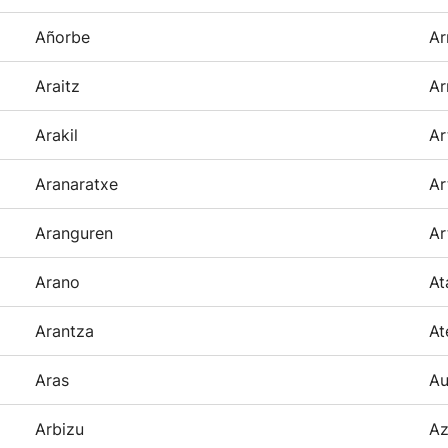
Añorbe
Ar
Araitz
Ar
Arakil
Ar
Aranaratxe
Ar
Aranguren
Ar
Arano
At
Arantza
At
Aras
Au
Arbizu
Az