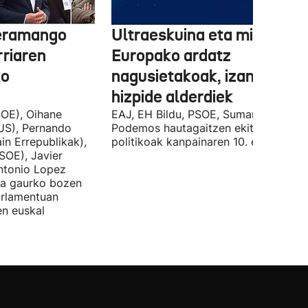
 eramango
Ultraeskuina eta migrazioa
rriaren
Europako ardatz
ko
nagusietakoak, izan dituzt
hizpide alderdiek
OE), Oihane
EAJ, EH Bildu, PSOE, Sumar, PP eta
US), Pernando
Podemos hautagaitzen ekitaldi
in Errepublikak),
politikoak kanpainaren 10. egunean.
SOE), Javier
Antonio Lopez
ira gaurko bozen
rlamentuan
en euskal