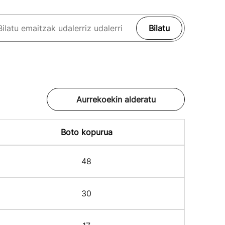
Bilatu
Aurrekoekin alderatu
Boto kopurua
48
30