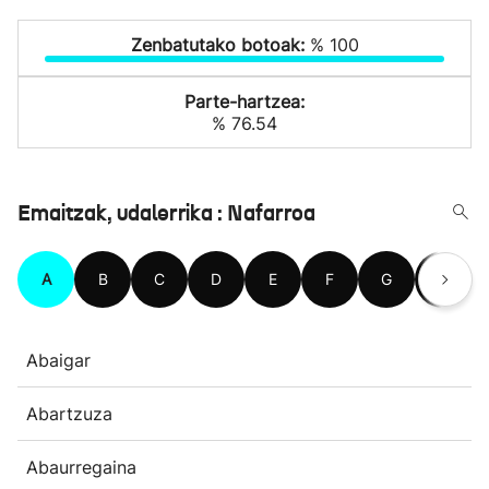
Zenbatutako botoak:
% 100
Parte-hartzea:
% 76.54
Emaitzak, udalerrika : Nafarroa
A
B
C
D
E
F
G
H
Abaigar
Abartzuza
Abaurregaina