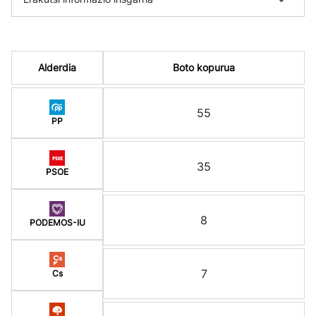
Alderdia
Boto kopurua
55
PP
35
PSOE
8
PODEMOS-IU
7
Cs