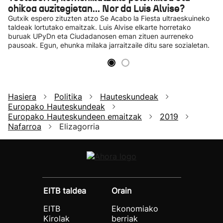
ohikoa auzitegietan... Nor da Luis Alvise?
Gutxik espero zituzten atzo Se Acabo la Fiesta ultraeskuineko
taldeak lortutako emaitzak. Luis Alvise elkarte horretako
buruak UPyDn eta Ciudadanosen eman zituen aurreneko
pausoak. Egun, ehunka milaka jarraitzaile ditu sare sozialetan.
Hasiera
Politika
Hauteskundeak
Europako Hauteskundeak
Europako Hauteskundeen emaitzak
2019
Nafarroa
Elizagorria
EITB taldea
Orain
EITB
Ekonomiako
Kirolak
berriak