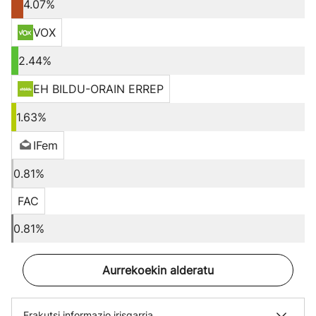
4.07%
VOX
2.44%
EH BILDU-ORAIN ERREP
1.63%
IFem
0.81%
FAC
0.81%
Aurrekoekin alderatu
Erakutsi informazio irisgarria