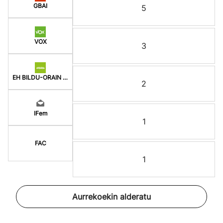
GBAI
5
VOX
3
EH BILDU-ORAIN ERREP
2
IFem
1
FAC
1
Aurrekoekin alderatu