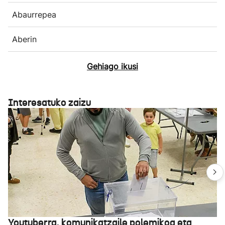
Abaurrepea
Aberin
Gehiago ikusi
Interesatuko zaizu
Youtuberra, komunikatzaile polemikoa eta