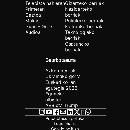
Telebista nahieran
Gizarteko berriak
Primeran
Nazioarteko
Gaztea
berriak
Makusi
Politikako berriak
Guau - Gure
Kulturako berriak
Audioa
Teknologiako
berriak
Osasuneko
berriak
Gaurkotasuna
Azken berriak
Ukrainako gerra
Euskadiko lan
egutegia 2026
Eguneko
albisteak
AEB eta Trump
Pribatutasun politika
Lege oharra
Cookie politika