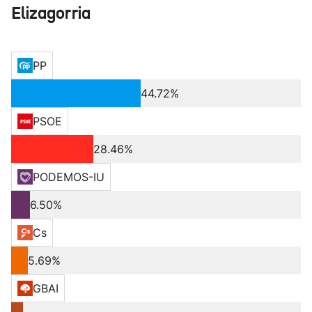
Elizagorria
PP
44.72%
PSOE
28.46%
PODEMOS-IU
6.50%
Cs
5.69%
GBAI