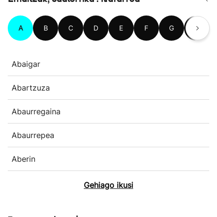
A
B
C
D
E
F
G
H
Abaigar
Abartzuza
Abaurregaina
Abaurrepea
Aberin
Gehiago ikusi