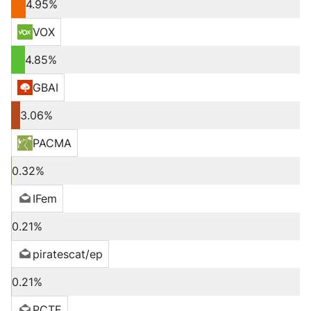
4.95%
VOX
4.85%
GBAI
3.06%
PACMA
0.32%
IFem
0.21%
piratescat/ep
0.21%
PCTE