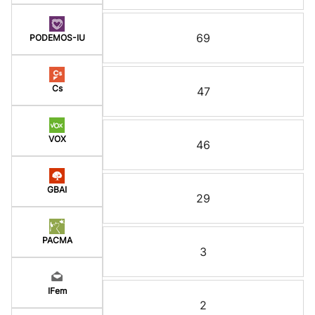
69
PODEMOS-IU
Cs
47
VOX
46
GBAI
29
PACMA
3
IFem
2