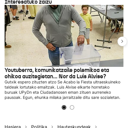
Interesatuko zaizu
Youtuberra, komunikatzaile polemikoa eta
ohikoa auzitegietan... Nor da Luis Alvise?
Gutxik espero zituzten atzo Se Acabo la Fiesta ultraeskuineko
taldeak lortutako emaitzak. Luis Alvise elkarte horretako
buruak UPyDn eta Ciudadanosen eman zituen aurreneko
pausoak. Egun, ehunka milaka jarraitzaile ditu sare sozialetan.
Hasiera
Politika
Hauteskundeak