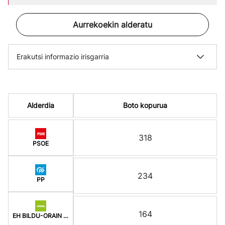
Aurrekoekin alderatu
Erakutsi informazio irisgarria
Alderdia
Boto kopurua
318
PSOE
234
PP
164
EH BILDU-ORAIN ERREP