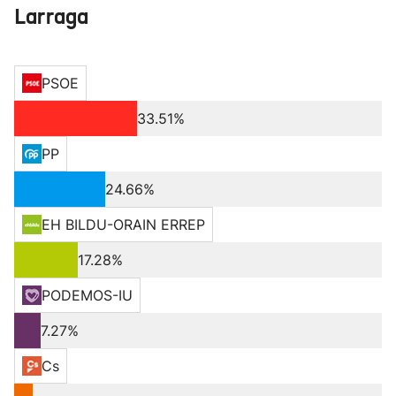
Larraga
PSOE
33.51%
PP
24.66%
EH BILDU-ORAIN ERREP
17.28%
PODEMOS-IU
7.27%
Cs