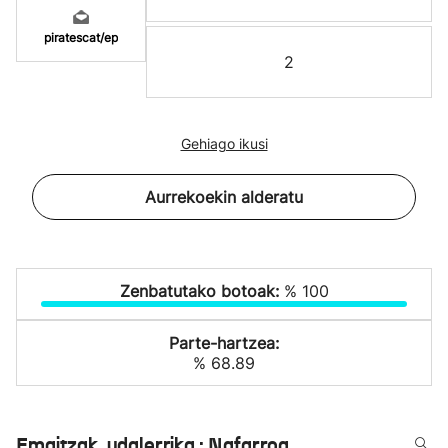
piratescat/ep
2
Gehiago ikusi
Aurrekoekin alderatu
Zenbatutako botoak:
% 100
Parte-hartzea:
% 68.89
Emaitzak, udalerrika : Nafarroa