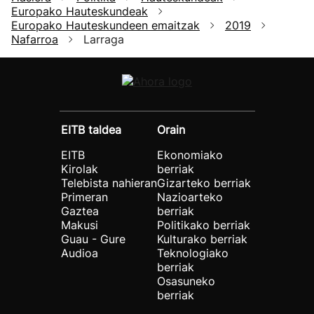
Europako Hauteskundeak
Europako Hauteskundeen emaitzak
2019
Nafarroa
Larraga
EITB taldea
Orain
EITB
Ekonomiako
Kirolak
berriak
Telebista nahieran
Gizarteko berriak
Primeran
Nazioarteko
Gaztea
berriak
Makusi
Politikako berriak
Guau - Gure
Kulturako berriak
Audioa
Teknologiako
berriak
Osasuneko
berriak