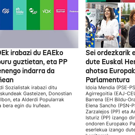
Ek irabazi du EAEko
Sei ordezkarik
buru guztietan, eta PP
dute Euskal He
enengo indarra da
ahotsa Europa
ñean
Parlamentura
di Sozialistak irabazi ditu
Idoia Mendia (PSE-PS
skundeak Gasteizen, Donostian
Agirregoitia (EAJ-CE
ilbon, eta Alderdi Popularrak
Barrena (EH Bildu-Ora
 bera egin du Iruñean.
Elena Sancho (PSN-P
Zarzalejos (PP) eta 
Isturiz (PP) izango d
ondoren Europako Pa
eserlekua izango dut