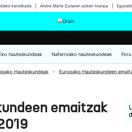
|
|
tiako kanoikada
Andre Maria Zuriaren azken txanpa
Egurald
tura
Ikusmiran
Egural
Osasuna
Teknologia
Eko hauteskundeak
Nafarroako hauteskundeak
Foru
opako Hauteskundeak
Europako Hauteskundeen emait
kundeen emaitzak
U
d
 2019