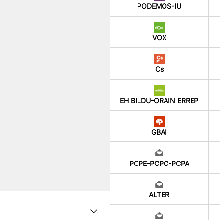
PODEMOS-IU
VOX
Cs
EH BILDU-ORAIN ERREP
GBAI
PCPE-PCPC-PCPA
ALTER