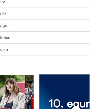
etz
ritz
agra
koien
uelo