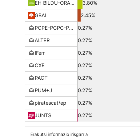
EH BILDU-ORAIN ERREP
3.80%
GBAI
2.45%
PCPE-PCPC-PCPA
0.27%
ALTER
0.27%
IFem
0.27%
CXE
0.27%
PACT
0.27%
PUM+J
0.27%
piratescat/ep
0.27%
JUNTS
0.27%
Erakutsi informazio irisgarria