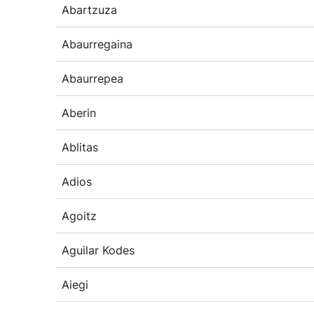
Abartzuza
Abaurregaina
Abaurrepea
Aberin
Ablitas
Adios
Agoitz
Aguilar Kodes
Aiegi