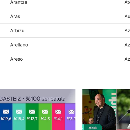
Arantza
At
Aras
Au
Arbizu
Az
Arellano
Az
Areso
Az