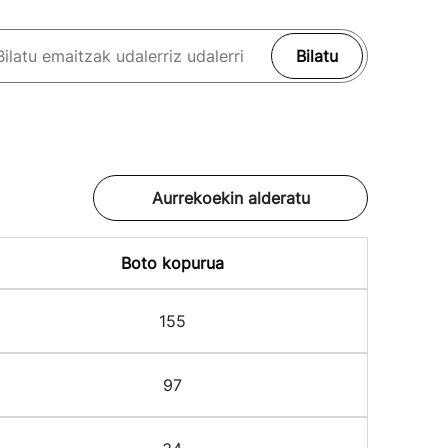
Bilatu
Aurrekoekin alderatu
Boto kopurua
155
97