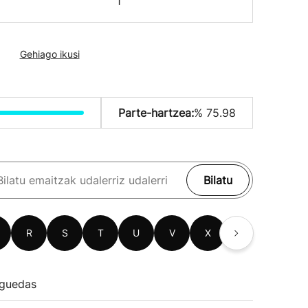
1
Gehiago ikusi
Parte-hartzea:
% 75.98
Bilatu
R
S
T
U
V
X
Z
guedas