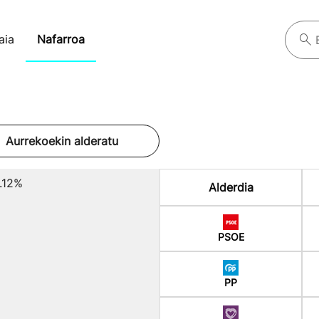
aia
Nafarroa
Aurrekoekin alderatu
.12%
Alderdia
PSOE
PP