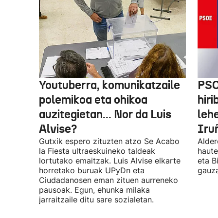
Youtuberra, komunikatzaile
PSO
polemikoa eta ohikoa
hiri
auzitegietan... Nor da Luis
leh
Alvise?
Iru
Gutxik espero zituzten atzo Se Acabo
Alder
la Fiesta ultraeskuineko taldeak
haute
lortutako emaitzak. Luis Alvise elkarte
eta B
horretako buruak UPyDn eta
gauza
Ciudadanosen eman zituen aurreneko
pausoak. Egun, ehunka milaka
jarraitzaile ditu sare sozialetan.