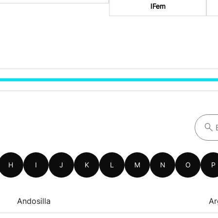
IFem
H
I
J
K
L
M
N
O
P
Andosilla
Ar