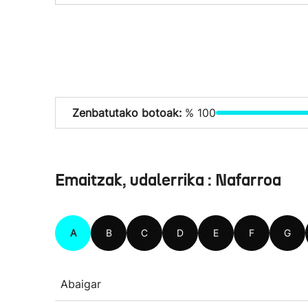
Zenbatutako botoak:
% 100
Emaitzak, udalerrika : Nafarroa
A
B
C
D
E
F
G
Abaigar