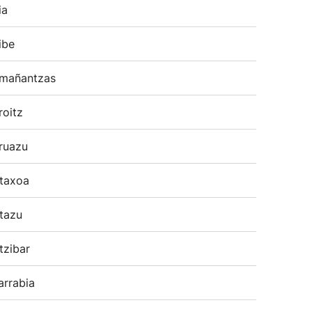
ia
ibe
mañantzas
roitz
ruazu
taxoa
tazu
tzibar
arrabia