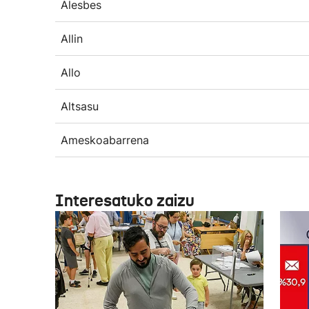
Alesbes
Allin
Allo
Altsasu
Ameskoabarrena
Interesatuko zaizu