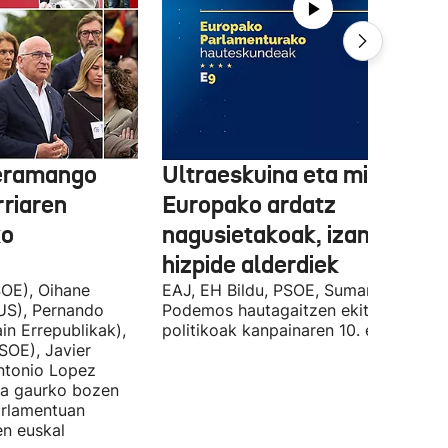
 eramango
Ultraeskuina eta migrazioa
rriaren
Europako ardatz
ko
nagusietakoak, izan dituzt
hizpide alderdiek
OE), Oihane
EAJ, EH Bildu, PSOE, Sumar, PP eta
US), Pernando
Podemos hautagaitzen ekitaldi
in Errepublikak),
politikoak kanpainaren 10. egunean.
SOE), Javier
Antonio Lopez
ira gaurko bozen
rlamentuan
en euskal