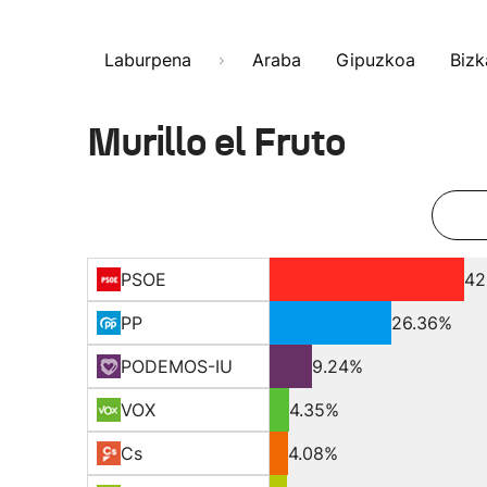
Laburpena
Araba
Gipuzkoa
Bizk
Murillo el Fruto
PSOE
42
PP
26.36%
PODEMOS-IU
9.24%
VOX
4.35%
Cs
4.08%