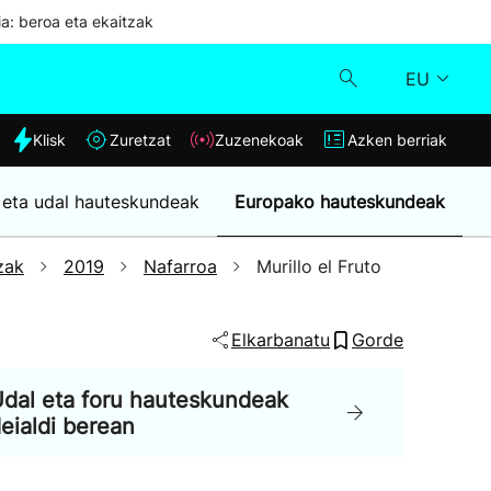
ia: beroa eta ekaitzak
EU
dia
Klisk
Zuretzat
Zuzenekoak
Azken berriak
Klisk
 eta udal hauteskundeak
Europako hauteskundeak
Zuzenekoak
zak
2019
Nafarroa
Murillo el Fruto
Zuretzat
Elkarbanatu
Gorde
Azken berriak
dal eta foru hauteskundeak
eialdi berean