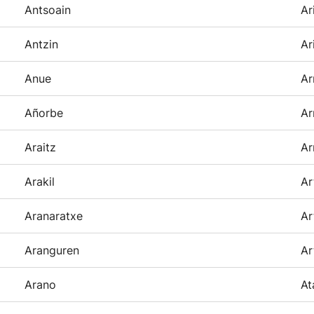
Antsoain
Ar
Antzin
Ar
Anue
Ar
Añorbe
Ar
Araitz
Ar
Arakil
Ar
Aranaratxe
Ar
Aranguren
Ar
Arano
At