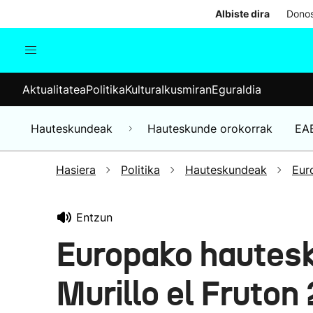
Albiste dira
Donos
Aktualitatea
Politika
Kul
Aktualitatea
Politika
Kultura
Ikusmiran
Eguraldia
Gizartea
Hauteskundeak
Ekonomia
Hauteskundeak
Hauteskunde orokorrak
EA
Munduko albisteak
Hasiera
Politika
Hauteskundeak
Eur
Entzun
Europako hautes
Murillo el Fruton