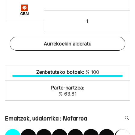
GBAI
1
Aurrekoekin alderatu
Zenbatutako botoak:
% 100
Parte-hartzea:
% 63.81
Emaitzak, udalerrika : Nafarroa