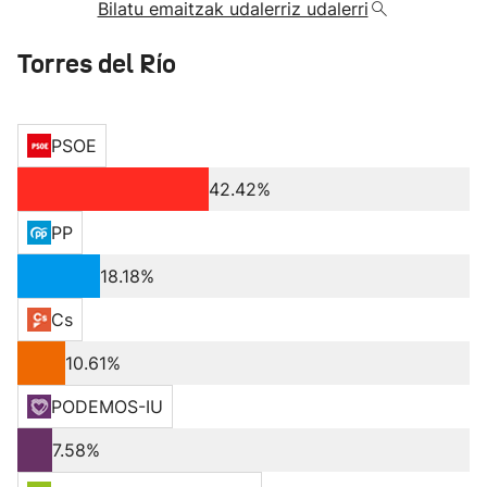
Bilatu emaitzak udalerriz udalerri
Torres del Río
PSOE
42.42%
PP
18.18%
Cs
10.61%
PODEMOS-IU
7.58%