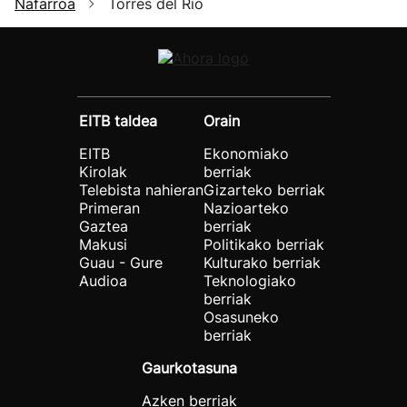
Nafarroa
Torres del Río
EITB taldea
Orain
EITB
Ekonomiako
Kirolak
berriak
Telebista nahieran
Gizarteko berriak
Primeran
Nazioarteko
Gaztea
berriak
Makusi
Politikako berriak
Guau - Gure
Kulturako berriak
Audioa
Teknologiako
berriak
Osasuneko
berriak
Gaurkotasuna
Azken berriak