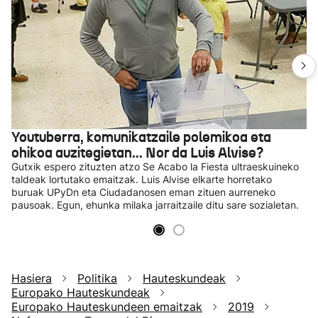
Youtuberra, komunikatzaile polemikoa eta
ohikoa auzitegietan... Nor da Luis Alvise?
Gutxik espero zituzten atzo Se Acabo la Fiesta ultraeskuineko
taldeak lortutako emaitzak. Luis Alvise elkarte horretako
buruak UPyDn eta Ciudadanosen eman zituen aurreneko
pausoak. Egun, ehunka milaka jarraitzaile ditu sare sozialetan.
Hasiera
Politika
Hauteskundeak
Europako Hauteskundeak
Europako Hauteskundeen emaitzak
2019