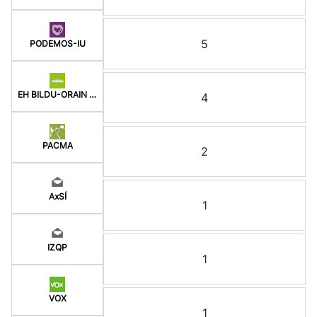
5
PODEMOS-IU
EH BILDU-ORAIN ERREP
4
PACMA
2
AxSÍ
1
IZQP
1
VOX
1