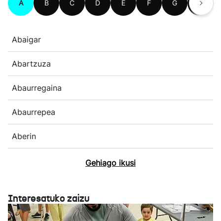
A
B
C
D
E
F
G
H
Abaigar
Abartzuza
Abaurregaina
Abaurrepea
Aberin
Gehiago ikusi
Interesatuko zaizu