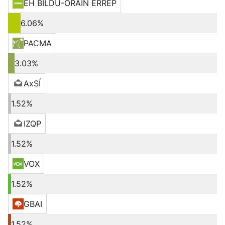
EH BILDU-ORAIN ERREP
6.06%
PACMA
3.03%
AxSÍ
1.52%
IZQP
1.52%
VOX
1.52%
GBAI
1.52%