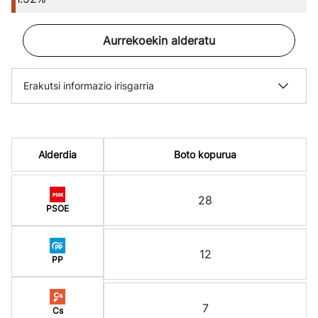
Aurrekoekin alderatu
Erakutsi informazio irisgarria
Alderdia
Boto kopurua
28
PSOE
12
PP
7
Cs