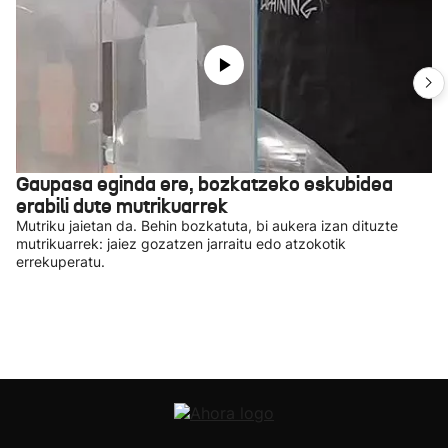
Gaupasa eginda ere, bozkatzeko eskubidea
erabili dute mutrikuarrek
Mutriku jaietan da. Behin bozkatuta, bi aukera izan dituzte
mutrikuarrek: jaiez gozatzen jarraitu edo atzokotik
errekuperatu.