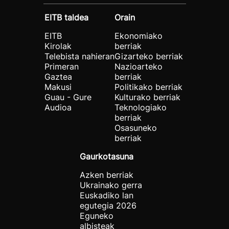
EITB taldea
Orain
EITB
Ekonomiako
Kirolak
berriak
Telebista nahieran
Gizarteko berriak
Primeran
Nazioarteko
Gaztea
berriak
Makusi
Politikako berriak
Guau - Gure
Kulturako berriak
Audioa
Teknologiako
berriak
Osasuneko
berriak
Gaurkotasuna
Azken berriak
Ukrainako gerra
Euskadiko lan
egutegia 2026
Eguneko
albisteak