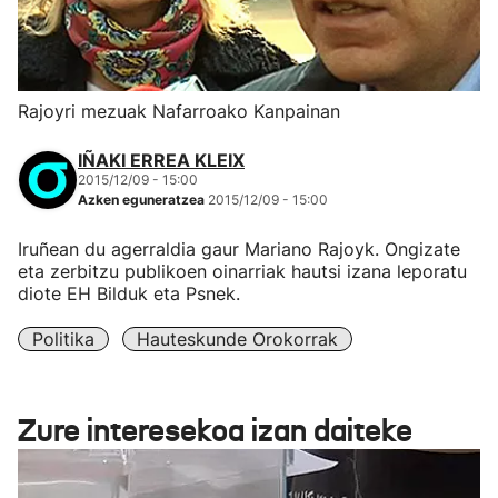
Rajoyri mezuak Nafarroako Kanpainan
IÑAKI ERREA KLEIX
2015/12/09 - 15:00
Azken eguneratzea
2015/12/09 - 15:00
Iruñean du agerraldia gaur Mariano Rajoyk. Ongizate
eta zerbitzu publikoen oinarriak hautsi izana leporatu
diote EH Bilduk eta Psnek.
Politika
Hauteskunde Orokorrak
Zure interesekoa izan daiteke