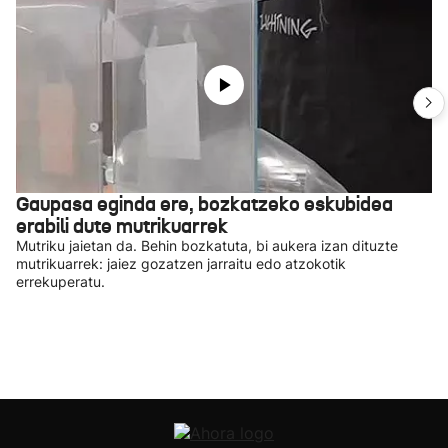
Gaupasa eginda ere, bozkatzeko eskubidea
erabili dute mutrikuarrek
Mutriku jaietan da. Behin bozkatuta, bi aukera izan dituzte
mutrikuarrek: jaiez gozatzen jarraitu edo atzokotik
errekuperatu.