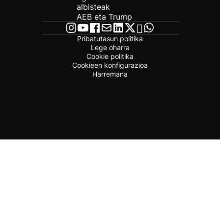
albisteak
AEB eta Trump
Pribatutasun politika
Lege oharra
Cookie politika
Cookieen konfigurazioa
Harremana