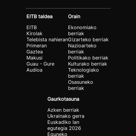
EITB taldea
Orain
EITB
Ekonomiako
Kirolak
berriak
Telebista nahieran
Gizarteko berriak
Primeran
Nazioarteko
Gaztea
berriak
Makusi
Politikako berriak
Guau - Gure
Kulturako berriak
Audioa
Teknologiako
berriak
Osasuneko
berriak
Gaurkotasuna
Azken berriak
Ukrainako gerra
Euskadiko lan
egutegia 2026
Eguneko