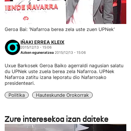
Geroa Bai: 'Nafarroa berea zela uste zuen UPNek'
IÑAKI ERREA KLEIX
2015/12/13 - 15:06
Azken eguneratzea
2015/12/13 - 15:06
Uxue Barkosek Geroa Baiko agerraldi nagusian salatu
du UPNek uste zuela berea zela Nafarroa. UPNek
Nafarroa zatitu izana leporatu dio Nafarroako
presidenteari.
Politika
Hauteskunde Orokorrak
Zure interesekoa izan daiteke