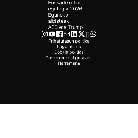
Euskadiko lan
egutegia 2026
Eguneko
albisteak
AEB eta Trump
Pribatutasun politika
Lege oharra
Cookie politika
Cookieen konfigurazioa
Harremana