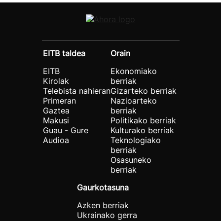
EITB taldea
Orain
EITB
Ekonomiako
Kirolak
berriak
Telebista nahieran
Gizarteko berriak
Primeran
Nazioarteko
Gaztea
berriak
Makusi
Politikako berriak
Guau - Gure
Kulturako berriak
Audioa
Teknologiako
berriak
Osasuneko
berriak
Gaurkotasuna
Azken berriak
Ukrainako gerra