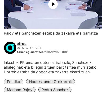
Rajoy eta Sanchezen eztabaida zakarra eta garratza
otros
2015/12/15 - 10:11
Azken eguneratzea
2015/12/15 - 10:11
Inkestek PP ematen dutenez irabazle, Sanchezek
ahaleginak eta bi egin zituen bart tartea murrizteko.
Horrek eztabaida gogor eta zakarra ekarri zuen.
Politika
Hauteskunde Orokorrak
Mariano Rajoy
Pedro Sanchez