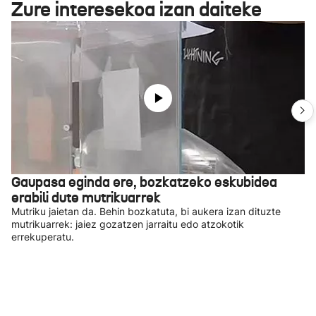
Zure interesekoa izan daiteke
Gaupasa eginda ere, bozkatzeko eskubidea
erabili dute mutrikuarrek
Mutriku jaietan da. Behin bozkatuta, bi aukera izan dituzte
mutrikuarrek: jaiez gozatzen jarraitu edo atzokotik
errekuperatu.