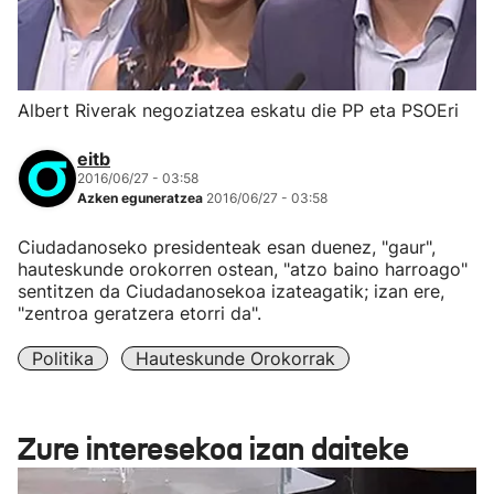
Albert Riverak negoziatzea eskatu die PP eta PSOEri
eitb
2016/06/27 - 03:58
Azken eguneratzea
2016/06/27 - 03:58
Ciudadanoseko presidenteak esan duenez, "gaur",
hauteskunde orokorren ostean, "atzo baino harroago"
sentitzen da Ciudadanosekoa izateagatik; izan ere,
"zentroa geratzera etorri da".
Politika
Hauteskunde Orokorrak
Zure interesekoa izan daiteke