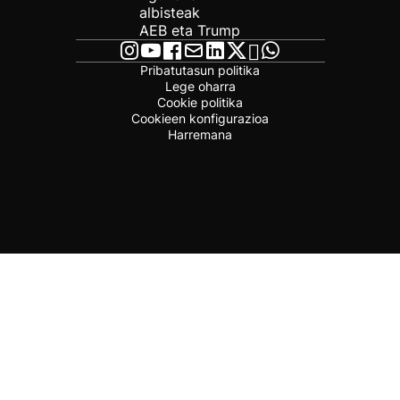
albisteak
AEB eta Trump
Pribatutasun politika
Lege oharra
Cookie politika
Cookieen konfigurazioa
Harremana