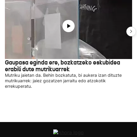
Gaupasa eginda ere, bozkatzeko eskubidea
erabili dute mutrikuarrek
Mutriku jaietan da. Behin bozkatuta, bi aukera izan dituzte
mutrikuarrek: jaiez gozatzen jarraitu edo atzokotik
errekuperatu.