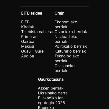
EITB taldea
Orain
EITB
Ekonomiako
Kirolak
berriak
Telebista nahieran
Gizarteko berriak
Primeran
Nazioarteko
Gaztea
berriak
Makusi
Politikako berriak
Guau - Gure
Kulturako berriak
Audioa
Teknologiako
berriak
Osasuneko
berriak
Gaurkotasuna
Azken berriak
Ukrainako gerra
Euskadiko lan
egutegia 2026
Eguneko