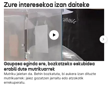
Zure interesekoa izan daiteke
Gaupasa eginda ere, bozkatzeko eskubidea
erabili dute mutrikuarrek
Mutriku jaietan da. Behin bozkatuta, bi aukera izan dituzte
mutrikuarrek: jaiez gozatzen jarraitu edo atzokotik
errekuperatu.