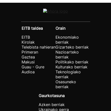
EITB taldea
Orain
EITB
Ekonomiako
Kirolak
berriak
Telebista nahieran
Gizarteko berriak
Primeran
Nazioarteko
Gaztea
berriak
Makusi
Politikako berriak
Guau - Gure
Kulturako berriak
Audioa
Teknologiako
berriak
Osasuneko
berriak
Gaurkotasuna
Azken berriak
Ukrainako gerra