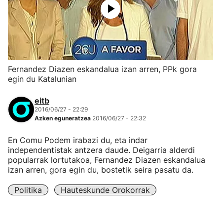
Fernandez Diazen eskandalua izan arren, PPk gora
egin du Katalunian
eitb
2016/06/27 - 22:29
Azken eguneratzea
2016/06/27 - 22:32
En Comu Podem irabazi du, eta indar
independentistak antzera daude. Deigarria alderdi
popularrak lortutakoa, Fernandez Diazen eskandalua
izan arren, gora egin du, bostetik seira pasatu da.
Politika
Hauteskunde Orokorrak