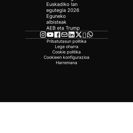
Euskadiko lan
egutegia 2026
Eguneko
albisteak
AEB eta Trump
Pribatutasun politika
Lege oharra
Cookie politika
Cookieen konfigurazioa
Harremana