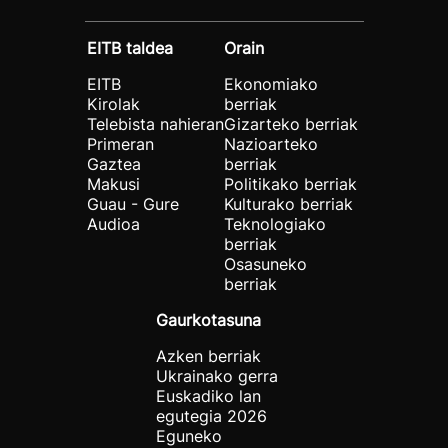
EITB taldea
Orain
EITB
Ekonomiako
Kirolak
berriak
Telebista nahieran
Gizarteko berriak
Primeran
Nazioarteko
Gaztea
berriak
Makusi
Politikako berriak
Guau - Gure
Kulturako berriak
Audioa
Teknologiako
berriak
Osasuneko
berriak
Gaurkotasuna
Azken berriak
Ukrainako gerra
Euskadiko lan
egutegia 2026
Eguneko