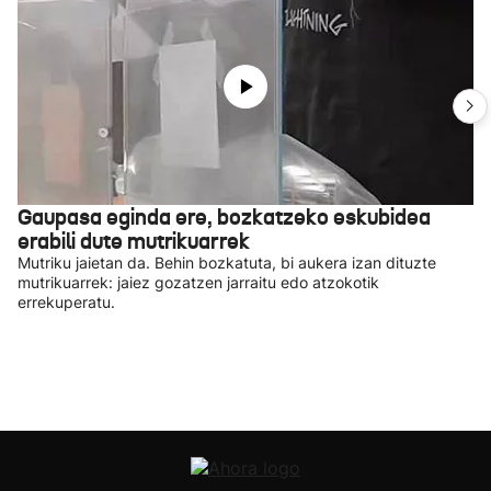
Gaupasa eginda ere, bozkatzeko eskubidea
erabili dute mutrikuarrek
Mutriku jaietan da. Behin bozkatuta, bi aukera izan dituzte
mutrikuarrek: jaiez gozatzen jarraitu edo atzokotik
errekuperatu.