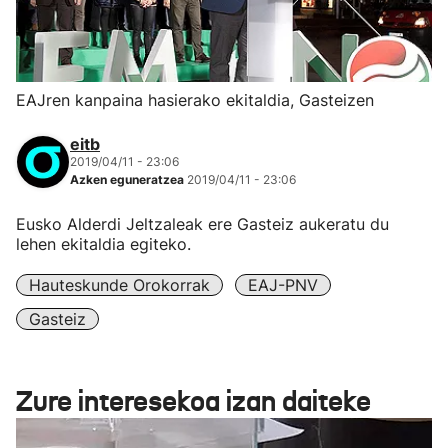
EAJren kanpaina hasierako ekitaldia, Gasteizen
eitb
2019/04/11 - 23:06
Azken eguneratzea
2019/04/11 - 23:06
Eusko Alderdi Jeltzaleak ere Gasteiz aukeratu du
lehen ekitaldia egiteko.
Hauteskunde Orokorrak
EAJ-PNV
Gasteiz
Zure interesekoa izan daiteke