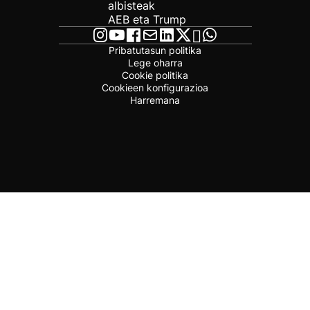
albisteak
AEB eta Trump
Pribatutasun politika
Lege oharra
Cookie politika
Cookieen konfigurazioa
Harremana