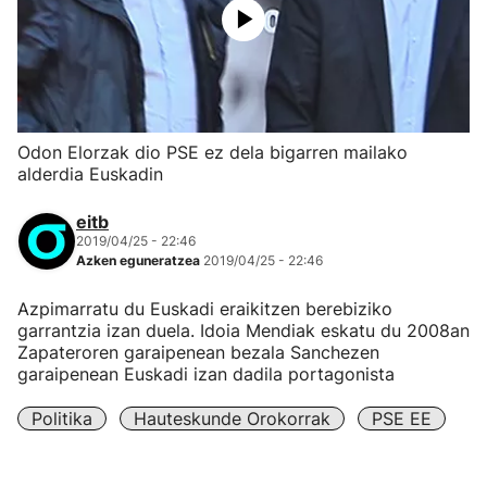
Odon Elorzak dio PSE ez dela bigarren mailako
alderdia Euskadin
eitb
2019/04/25 - 22:46
Azken eguneratzea
2019/04/25 - 22:46
Azpimarratu du Euskadi eraikitzen berebiziko
garrantzia izan duela. Idoia Mendiak eskatu du 2008an
Zapateroren garaipenean bezala Sanchezen
garaipenean Euskadi izan dadila portagonista
Politika
Hauteskunde Orokorrak
PSE EE