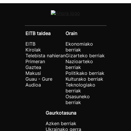
EITB taldea
Orain
EITB
Ekonomiako
Kirolak
berriak
Telebista nahieran
Gizarteko berriak
Primeran
Nazioarteko
Gaztea
berriak
Makusi
Politikako berriak
Guau - Gure
Kulturako berriak
Audioa
Teknologiako
berriak
Osasuneko
berriak
Gaurkotasuna
Azken berriak
Ukrainako gerra