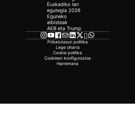
Euskadiko lan
egutegia 2026
Eguneko
albisteak
AEB eta Trump
Pribatutasun politika
Lege oharra
Cookie politika
Cookieen konfigurazioa
Harremana