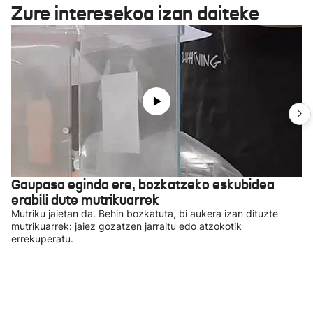
Zure interesekoa izan daiteke
Gaupasa eginda ere, bozkatzeko eskubidea
erabili dute mutrikuarrek
Mutriku jaietan da. Behin bozkatuta, bi aukera izan dituzte
mutrikuarrek: jaiez gozatzen jarraitu edo atzokotik
errekuperatu.