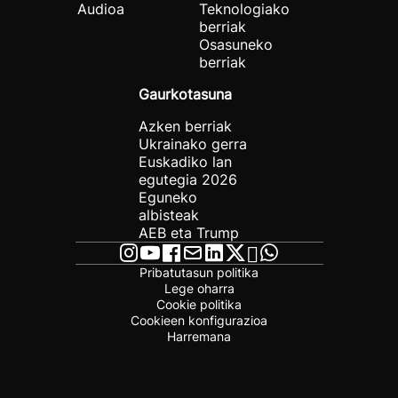
Audioa
Teknologiako
berriak
Osasuneko
berriak
Gaurkotasuna
Azken berriak
Ukrainako gerra
Euskadiko lan
egutegia 2026
Eguneko
albisteak
AEB eta Trump
Pribatutasun politika
Lege oharra
Cookie politika
Cookieen konfigurazioa
Harremana