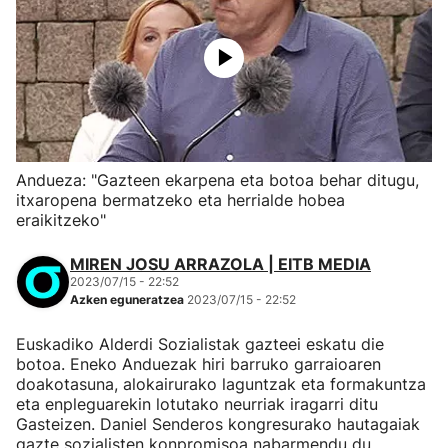
Andueza: "Gazteen ekarpena eta botoa behar ditugu,
itxaropena bermatzeko eta herrialde hobea
eraikitzeko"
MIREN JOSU ARRAZOLA | EITB MEDIA
2023/07/15 - 22:52
Azken eguneratzea
2023/07/15 - 22:52
Euskadiko Alderdi Sozialistak gazteei eskatu die
botoa. Eneko Anduezak hiri barruko garraioaren
doakotasuna, alokairurako laguntzak eta formakuntza
eta enpleguarekin lotutako neurriak iragarri ditu
Gasteizen. Daniel Senderos kongresurako hautagaiak
gazte sozialisten konpromisoa nabarmendu du.