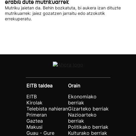
erabili dute mutrikuarrek
Mutriku jaietan da. Behin bozkatuta, bi aukera izan dituzte
mutrikuarrek: jaiez gozatzen jarraitu edo atzokotik
errekuperatu.
EITB taldea
Orain
EITB
Ekonomiako
Kirolak
berriak
Telebista nahieran
Gizarteko berriak
Primeran
Nazioarteko
Gaztea
berriak
Makusi
Politikako berriak
Guau - Gure
Kulturako berriak