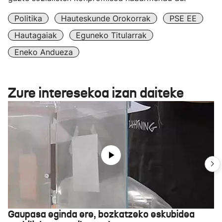
Politika
Hauteskunde Orokorrak
PSE EE
Hautagaiak
Eguneko Titularrak
Eneko Andueza
Zure interesekoa izan daiteke
Gaupasa eginda ere, bozkatzeko eskubidea