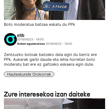
Boto moderatua batzea eskatu du PPk
eitb
2016/06/23 - 16:00
Azken eguneratzea
2016/06/23 - 16:00
Zentzuzko botoak batzeko deia egin du berriz ere
PPk. Aukerak garbi daude eta lehia horretan boto
moderatu bat ere ez galtzeko eskaera egin dute.
Hauteskunde Orokorrak
Zure interesekoa izan daiteke