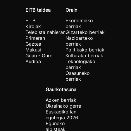
EITB taldea
Orain
EITB
Ekonomiako
Kirolak
berriak
Telebista nahieran
Gizarteko berriak
Primeran
Nazioarteko
Gaztea
berriak
Makusi
Politikako berriak
Guau - Gure
Kulturako berriak
Audioa
Teknologiako
berriak
Osasuneko
berriak
Gaurkotasuna
Azken berriak
Ukrainako gerra
Euskadiko lan
egutegia 2026
Eguneko
albisteak