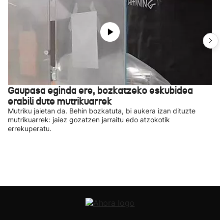
Gaupasa eginda ere, bozkatzeko eskubidea
erabili dute mutrikuarrek
Mutriku jaietan da. Behin bozkatuta, bi aukera izan dituzte
mutrikuarrek: jaiez gozatzen jarraitu edo atzokotik
errekuperatu.