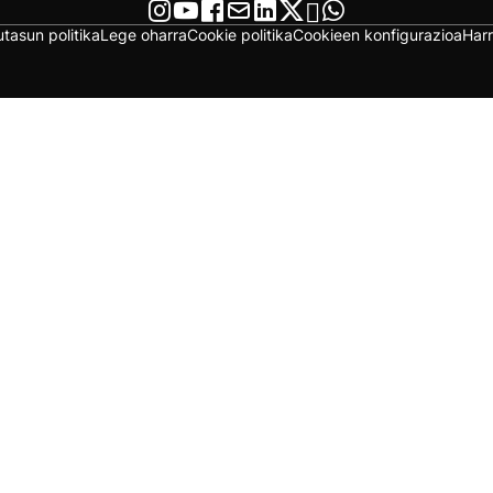
utasun politika
Lege oharra
Cookie politika
Cookieen konfigurazioa
Har