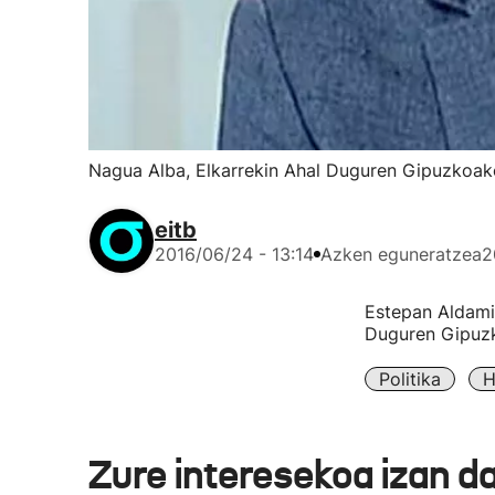
Nagua Alba, Elkarrekin Ahal Duguren Gipuzkoa
eitb
2016/06/24 - 13:14
Azken eguneratzea
2
Estepan Aldamiz
Duguren Gipuzk
Politika
H
Zure interesekoa izan d