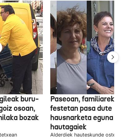
gileak buru-
Paseoan, familiarekin edo
a goiz osoan,
festetan pasa dute
milaka bozak
hausnarketa eguna
hautagaiek
stetxean
Alderdiek hauteskunde osteko balizk