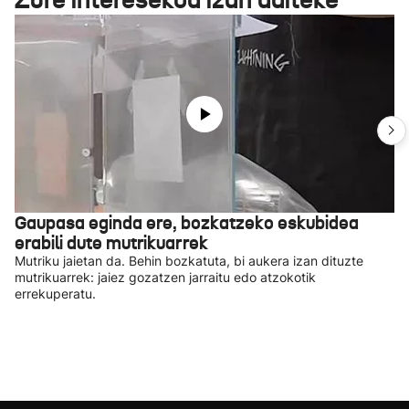
Gaupasa eginda ere, bozkatzeko eskubidea
erabili dute mutrikuarrek
Mutriku jaietan da. Behin bozkatuta, bi aukera izan dituzte
mutrikuarrek: jaiez gozatzen jarraitu edo atzokotik
errekuperatu.