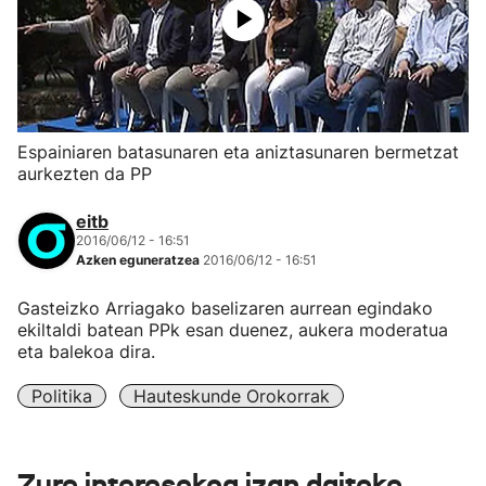
Espainiaren batasunaren eta aniztasunaren bermetzat
aurkezten da PP
eitb
2016/06/12 - 16:51
Azken eguneratzea
2016/06/12 - 16:51
Gasteizko Arriagako baselizaren aurrean egindako
ekiltaldi batean PPk esan duenez, aukera moderatua
eta balekoa dira.
Politika
Hauteskunde Orokorrak
Zure interesekoa izan daiteke