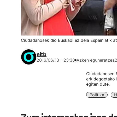
Ciudadanosek dio Euskadi ez dela Espainiatik a
eitb
2016/06/13 - 23:30
Azken eguneratzea
2
Ciudadanosen E
erkidegoetako b
egiten dute.
Politika
H