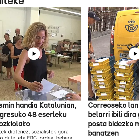
aiteke
smin handia Katalunian,
Correoseko lan
gresuko 48 eserleku
belarri ibili dir
ozkiolako
posta bidezko 
tek diotenez, sozialistek gora
banatzen
o dute, eta ERC, ordea, behera.