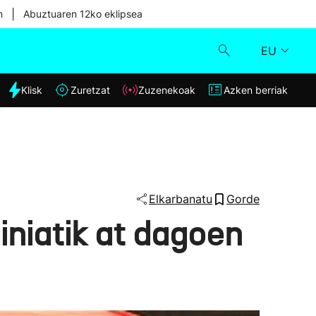
|
n
Abuztuaren 12ko eklipsea
EU
dia
Klisk
Zuretzat
Zuzenekoak
Azken berriak
Klisk
Zuzenekoak
Zuretzat
Elkarbanatu
Gorde
iniatik at dagoen
Azken berriak