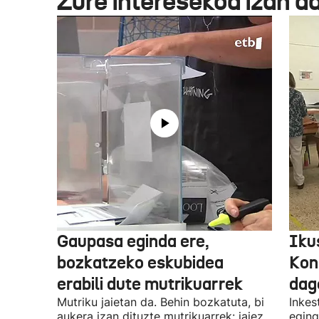
Zure interesekoa izan d
Gaupasa eginda ere,
Iku
bozkatzeko eskubidea
Kon
erabili dute mutrikuarrek
dag
Mutriku jaietan da. Behin bozkatuta, bi
Inkes
aukera izan dituzte mutrikuarrek: jaiez
eging