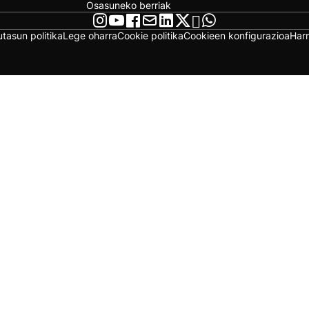
Osasuneko berriak
utasun politika
Lege oharra
Cookie politika
Cookieen konfigurazioa
Har