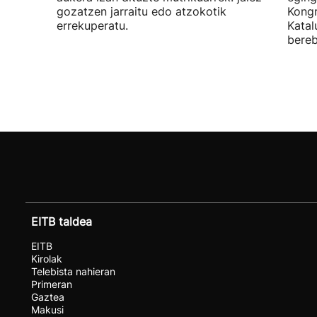
gozatzen jarraitu edo atzokotik
Kongr
errekuperatu.
Katal
bereb
EITB taldea
EITB
Kirolak
Telebista nahieran
Primeran
Gaztea
Makusi