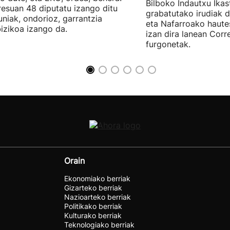
Bilboko Indautxu Ika
esuan 48 diputatu izango ditu
grabatutako irudiak d
uniak, ondorioz, garrantzia
eta Nafarroako haute
izikoa izango da.
izan dira lanean Cor
furgonetak.
Orain
Ekonomiako berriak
Gizarteko berriak
Nazioarteko berriak
Politikako berriak
Kulturako berriak
Teknologiako berriak