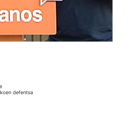
e
likoen defentsa