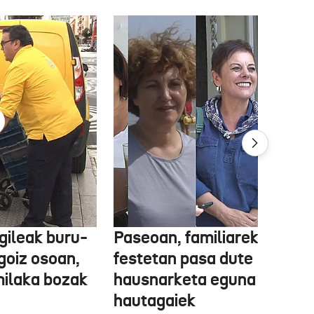
gileak buru-
Paseoan, familiarekin edo
a goiz osoan,
festetan pasa dute
milaka bozak
hausnarketa eguna
hautagaiek