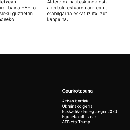
stetxean
Alderdiek hauteskunde osteko balizk
ira, baina EAEko
agertoki estuaren aurrean boto
sleku guztietan
erabilgarria eskatuz itxi zuten atzo
reoseko
kanpaina.
Gaurkotasuna
Azken berriak
Ukrainako gerra
Euskadiko lan egutegia 2026
Eguneko albisteak
AEB eta Trump