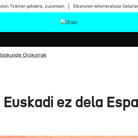
|
don Txikiren jaitsiera, zuzenean
Elkanoren lehorreratzea Getaria
tura
Ikusmiran
Egural
Osasuna
Teknologia
teskunde Orokorrak
Euskadi ez dela Espa