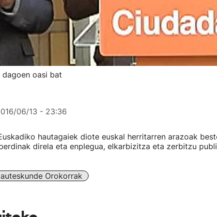
t dagoen oasi bat
016/06/13 - 23:36
uskadiko hautagaiek diote euskal herritarren arazoak best
erdinak direla eta enplegua, elkarbizitza eta zerbitzu pub
auteskunde Orokorrak