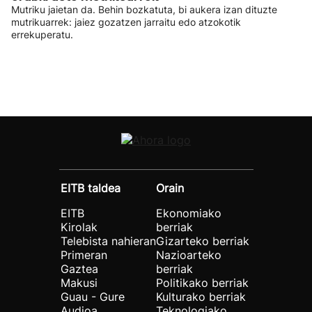
Mutriku jaietan da. Behin bozkatuta, bi aukera izan dituzte
mutrikuarrek: jaiez gozatzen jarraitu edo atzokotik
errekuperatu.
EITB taldea
Orain
EITB
Ekonomiako
Kirolak
berriak
Telebista nahieran
Gizarteko berriak
Primeran
Nazioarteko
Gaztea
berriak
Makusi
Politikako berriak
Guau - Gure
Kulturako berriak
Audioa
Teknologiako