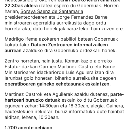
22:30ak aldera
izatea espero du Gobernuak. Horren
harian,
Soraya Saenz de Santamaria
presidenteordearen eta
Jorge Fernandez
Barne
ministroaren agerraldia aurreikusita dago ordu
horretarako, datu horiek jakinarazteko, hain zuzen ere.
Madrilgo Ifema azokaren pabilioi batean Gobernuak
kokatutako
Datuen Zentroaren informatzaileen
aurrean
azalduko dira Gobernuko ordezkari horiek.
Zentro horretan, hain justu, Komunikazio alorreko
Estatu-idazkari Carmen Martinez Castro eta Barne
Ministerioaren idazkariorde Luis Aguilera izan dira
larunbat goiz honetan, biharko aurreikusita dagoen
operatiboaren gaineko xehetasunak eskaintzen
.
Martinez Castrok eta Aguilerak azaldu dutenez,
parte-
hartzeari buruzko datuak
eskainiko ditu Gobernuak
egunean zehar:
14:30ean eta 18:30ean
, alegia. Gainera,
hauteslekuen irekierari buruz informatuko dute hainbat
alditan, lehena, 10:30ean.
1.700 agente gehiago