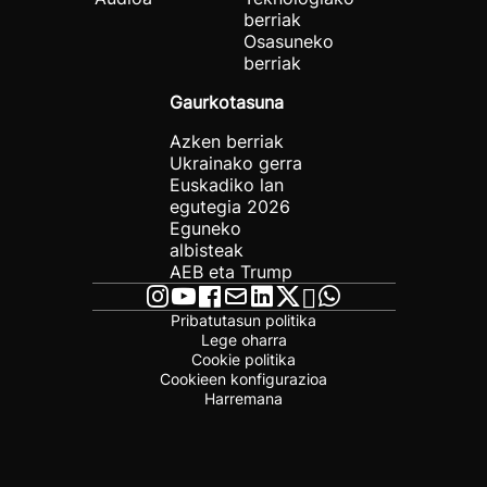
berriak
Osasuneko
berriak
Gaurkotasuna
Azken berriak
Ukrainako gerra
Euskadiko lan
egutegia 2026
Eguneko
albisteak
AEB eta Trump
Pribatutasun politika
Lege oharra
Cookie politika
Cookieen konfigurazioa
Harremana