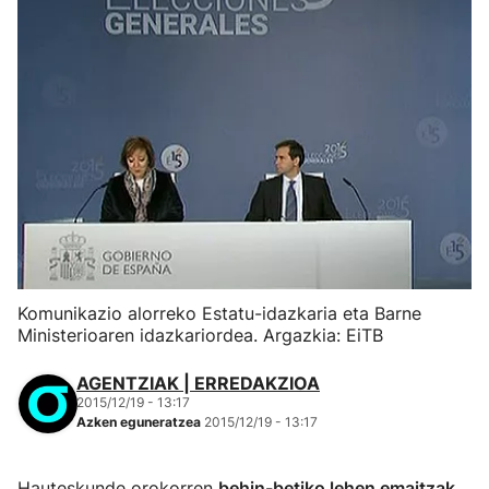
Komunikazio alorreko Estatu-idazkaria eta Barne
Ministerioaren idazkariordea. Argazkia: EiTB
AGENTZIAK | ERREDAKZIOA
2015/12/19 - 13:17
Azken eguneratzea
2015/12/19 - 13:17
Hauteskunde orokorren
behin-betiko lehen emaitzak