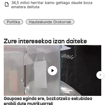
36,5 milioi herritar baino gehiago daude boza
ematera deituta
Politika
Hauteskunde Orokorrak
Zure interesekoa izan daiteke
Gaupasa eginda ere, bozkatzeko eskubidea
erabili dute mutrikuarrek