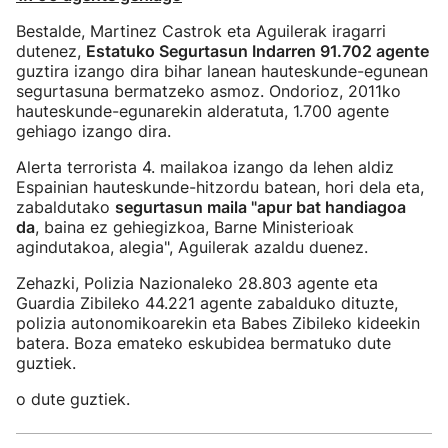
Bestalde, Martinez Castrok eta Aguilerak iragarri
dutenez,
Estatuko Segurtasun Indarren 91.702 agente
guztira izango dira bihar lanean hauteskunde-egunean
segurtasuna bermatzeko asmoz. Ondorioz, 2011ko
hauteskunde-egunarekin alderatuta, 1.700 agente
gehiago izango dira.
Alerta terrorista 4. mailakoa izango da lehen aldiz
Espainian hauteskunde-hitzordu batean, hori dela eta,
zabaldutako
segurtasun maila "apur bat handiagoa
da
, baina ez gehiegizkoa, Barne Ministerioak
agindutakoa, alegia", Aguilerak azaldu duenez.
Zehazki, Polizia Nazionaleko 28.803 agente eta
Guardia Zibileko 44.221 agente zabalduko dituzte,
polizia autonomikoarekin eta Babes Zibileko kideekin
batera. Boza emateko eskubidea bermatuko dute
guztiek.
o dute guztiek.